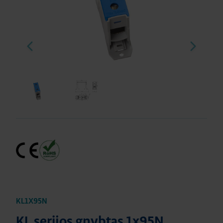
KL1X95N
KL serijos gnybtas 1x95N