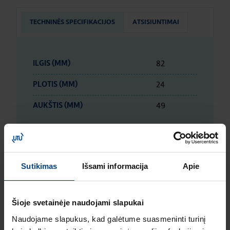
TECHNINĖS SPECIFIKACIJOS
ATSISIUNTIMAI
82
ILGIS (MM)
24
PLOTIS (MM)
49
AUKŠTIS (MM)
LOGISTIKOS DUOMENYS
Sutikimas
Išsami informacija
Apie
ĮVERTINIMAI IR ŽYMĖJIMAI
Šioje svetainėje naudojami slapukai
Naudojame slapukus, kad galėtume suasmeninti turinį