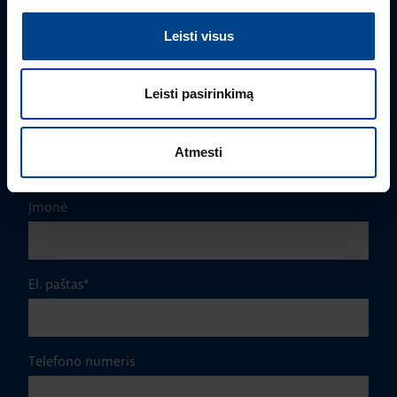
rimvydas.bieksa@utugroup.com
Leisti visus
Vardas
*
Leisti pasirinkimą
Pavardė
*
Atmesti
Įmonė
El. paštas
*
Telefono numeris