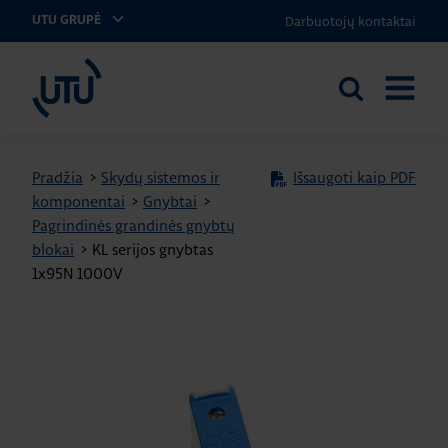
Darbuotojų kontaktai
UTU GRUPĖ
UTU Lithuania
Ieškoti
ATIDARY
svetainėje
MENIU
Pradžia
>
Skydų sistemos ir
Išsaugoti kaip PDF
komponentai
>
Gnybtai
>
Pagrindinės grandinės gnybtų
blokai
>
KL serijos gnybtas
1x95N 1000V