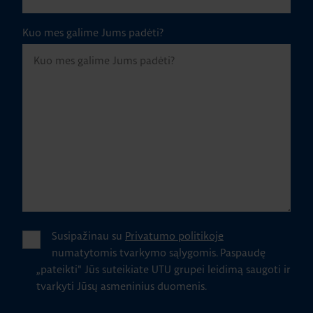
Kuo mes galime Jums padėti?
Susipažinau su
Privatumo politikoje
numatytomis tvarkymo sąlygomis.
Paspaudę
„pateikti" Jūs suteikiate UTU grupei leidimą saugoti ir
tvarkyti Jūsų asmeninius duomenis.