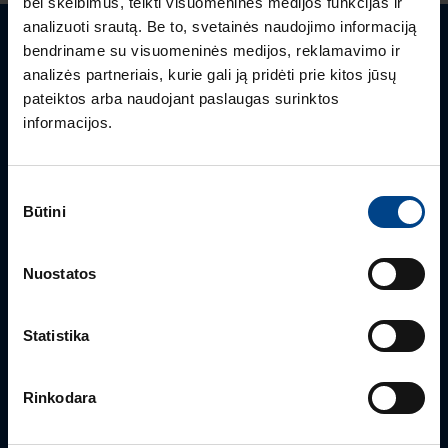
bei skelbimus, teikti visuomeninės medijos funkcijas ir
analizuoti srautą. Be to, svetainės naudojimo informaciją
bendriname su visuomeninės medijos, reklamavimo ir
Turite klausimų? Susisiekite
analizės partneriais, kurie gali ją pridėti prie kitos jūsų
pateiktos arba naudojant paslaugas surinktos
Mielai atsakysime į Jums aktualius klausimus.
informacijos.
Sutikimo
Būtini
pasirinkimas
Nuostatos
Statistika
PRODUKTO VADOVAS
Rimvydas Biekša
Rinkodara
+370 603 23732