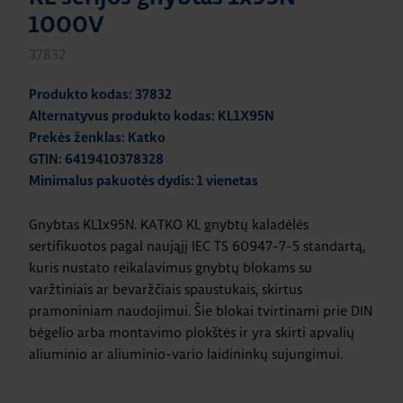
1000V
37832
Produkto kodas: 37832
Alternatyvus produkto kodas: KL1X95N
Prekės ženklas: Katko
GTIN: 6419410378328
Minimalus pakuotės dydis: 1 vienetas
Gnybtas KL1x95N. KATKO KL gnybtų kaladėlės
sertifikuotos pagal naująjį IEC TS 60947-7-5 standartą,
kuris nustato reikalavimus gnybtų blokams su
varžtiniais ar bevaržčiais spaustukais, skirtus
pramoniniam naudojimui. Šie blokai tvirtinami prie DIN
bėgelio arba montavimo plokštės ir yra skirti apvalių
aliuminio ar aliuminio-vario laidininkų sujungimui.