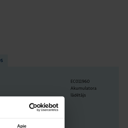
OS
EC011960
Akumulatora
lādētājs
ĖJIMAI
Apie