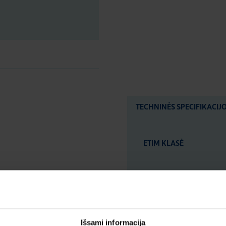
TECHNINĖS SPECIFIKACIJ
ETIM KLASĖ
ĮVERTINIMAI IR ŽYM
Išsami informacija