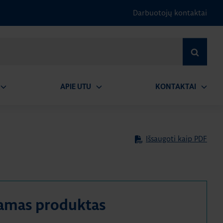
Darbuotojų kontaktai
IEŠKOTI
APIE UTU
KONTAKTAI
tidaryti
Atidaryti
Atidary
submeniu
submeniu
submen
Išsaugoti kaip PDF
amas produktas