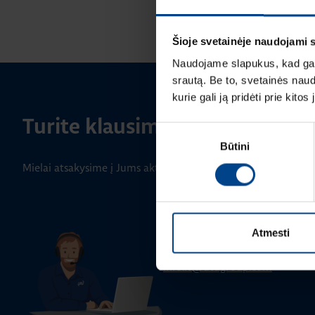
Šioje svetainėje naudojami 
Naudojame slapukus, kad galė
srautą. Be to, svetainės nau
kurie gali ją pridėti prie kit
Turite klausimų? Susisiekite
Sutikimo
Būtini
pasirinkimas
Mielai atsakysime į Jums aktualius klausimus.
BENDRA INFORMACIJA
Klientų aptarnavimas
Atmesti
+370 5 2742827
info.lt@utugroup.com