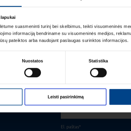
slapukai
tume suasmeninti turinį bei skelbimus, teikti visuomeninės medij
dojimo informaciją bendriname su visuomeninės medijos, reklamav
os jūsų pateiktos arba naudojant paslaugas surinktos informacijos.
Vardas
*
Nuostatos
Statistika
Pavardė
*
Leisti pasirinkimą
Įmonė
El. paštas
*