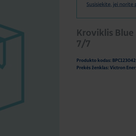
Susisiekite, jei norit
Kroviklis Blue
7/7
Produkto kodas: BPC12304
Prekės ženklas: Victron Ene