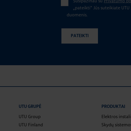
Susipažinau su
Privatumo pol
„pateikti" Jūs suteikiate UTU
duomenis.
UTU GRUPĖ
PRODUKTAI
UTU Group
Elektros instal
UTU Finland
Skydų sistemo