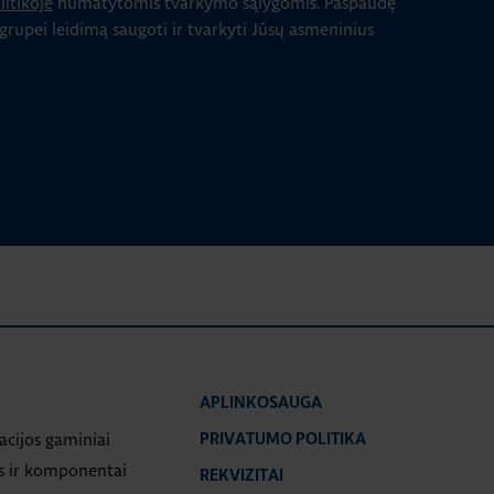
itikoje
numatytomis tvarkymo sąlygomis.
Paspaudę
 grupei leidimą saugoti ir tvarkyti Jūsų asmeninius
APLINKOSAUGA
iacijos gaminiai
PRIVATUMO POLITIKA
s ir komponentai
REKVIZITAI