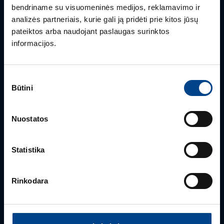
bendriname su visuomeninės medijos, reklamavimo ir
analizės partneriais, kurie gali ją pridėti prie kitos jūsų
Mielai atsakysime į Jums aktualius klausimus.
pateiktos arba naudojant paslaugas surinktos
informacijos.
Sutikimo
Būtini
pasirinkimas
Nuostatos
BENDRA INFORMACIJA
Statistika
Klientų aptarnavimas
+370 5 2742827
Rinkodara
info.lt@utugroup.com
Vardas
*