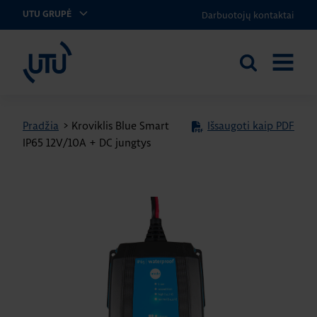
Darbuotojų kontaktai
UTU GRUPĖ
UTU Lithuania
Ieškoti
ATIDARY
svetainėje
MENIU
Pradžia
>
Kroviklis Blue Smart
Išsaugoti kaip PDF
IP65 12V/10A + DC jungtys