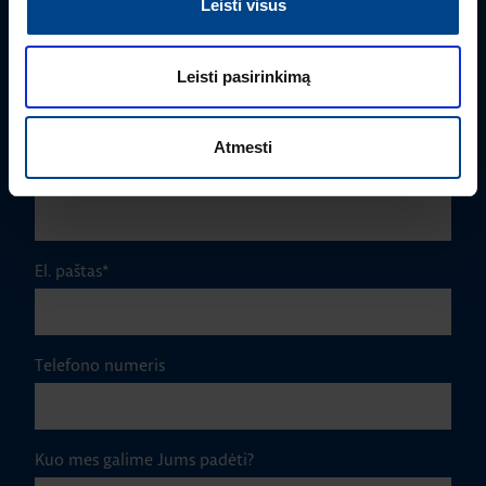
Leisti visus
Leisti pasirinkimą
Pavardė
*
Atmesti
Įmonė
El. paštas
*
Telefono numeris
Kuo mes galime Jums padėti?