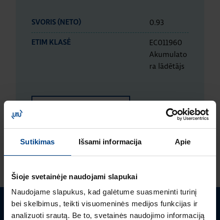
0.93
SVORIS (NETO)
EC011960
ETIM KLASĖ
Akumulato
ra lādētājs
LOGISTIKOS DUOMENYS
Sutikimas
Išsami informacija
Apie
ĮVERTINIMAI IR ŽYMĖJIMAI
Šioje svetainėje naudojami slapukai
Naudojame slapukus, kad galėtume suasmeninti turinį
bei skelbimus, teikti visuomeninės medijos funkcijas ir
Turite klausimų? Susisiekite
analizuoti srautą. Be to, svetainės naudojimo informaciją