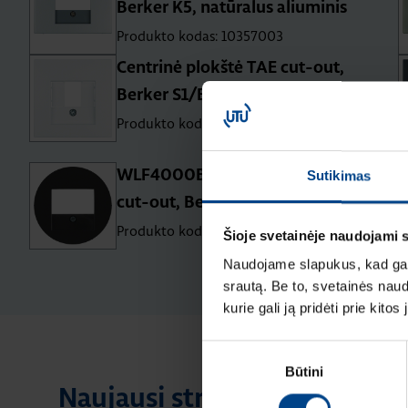
Berker K5, natūralus aliuminis
Produkto kodas: 10357003
Centrinė plokštė TAE cut-out,
Berker S1/B3/B7, balta matinė
Produkto kodas: 10331909
WLF4000BG Centrinė plokštė TAE
Sutikimas
cut-out, Berker Rx juoda blizgi
Produkto kodas: 10382045
Šioje svetainėje naudojami 
Naudojame slapukus, kad galė
srautą. Be to, svetainės nau
kurie gali ją pridėti prie kit
Sutikimo
Būtini
pasirinkimas
Naujausi straipsniai pagal te