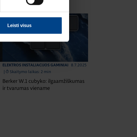
Leisti visus
8.7.2025
ELEKTROS INSTALIACIJOS GAMINIAI
|
Skaitymo laikas: 2 min
Berker W.1 cubyko: ilgaamžiškumas
ir tvarumas viename