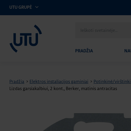
UTU GRUPĖ
UTU Lithuania
Ieškoti
svetainėje
PRADŽIA
NA
Pradžia
>
Elektros instaliacijos gaminiai
>
Potinkinė/virštinki
Lizdas garsiakalbiui, 2 kont., Berker, matinis antracitas