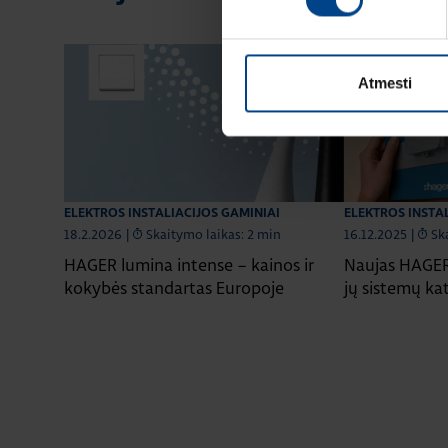
Atmesti
ELEKTROS INSTALIACIJOS GAMINIAI
ELEKTROS INSTA
18.2.2026
|
Skaitymo laikas: 2 min
16.12.2025
|
Sk
HAGER lumina intense – kainos ir
Naujas HAGER 
kokybės standartas Europoje
jų sistemų ka