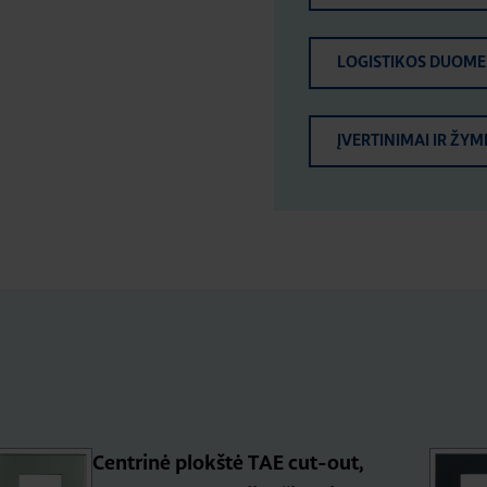
LOGISTIKOS DUOM
ĮVERTINIMAI IR ŽYM
Centrinė plokštė TAE cut-out,