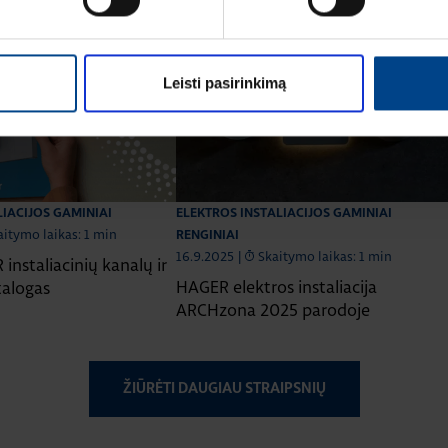
Leisti pasirinkimą
LIACIJOS GAMINIAI
ELEKTROS INSTALIACIJOS GAMINIAI
aitymo laikas: 1 min
RENGINIAI
16.9.2025
|
Skaitymo laikas: 1 min
instaliacinių kanalų ir
HAGER elektros instaliacija
talogas
ARCHzona 2025 parodoje
ŽIŪRĖTI DAUGIAU STRAIPSNIŲ