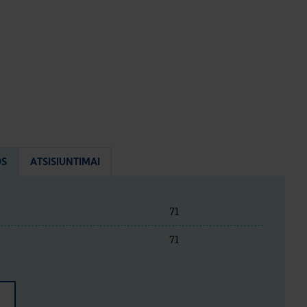
OS
ATSISIUNTIMAI
71
71