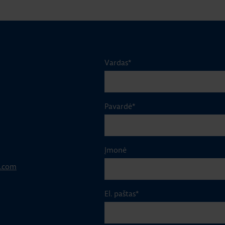
Vardas
*
Pavardė
*
Įmonė
p.com
El. paštas
*