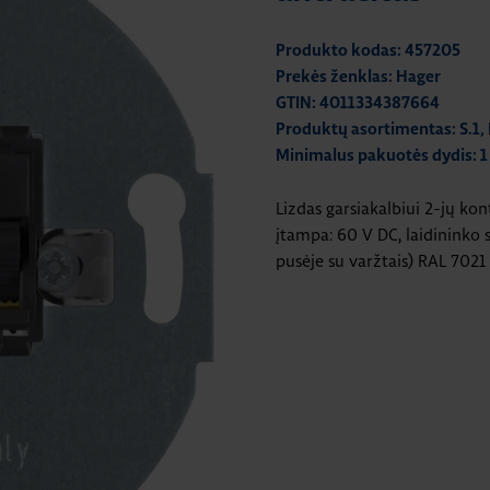
Produkto kodas: 457205
Prekės ženklas: Hager
GTIN: 4011334387664
Produktų asortimentas: S.1, B.3
Minimalus pakuotės dydis: 1
Lizdas garsiakalbiui 2-jų ko
įtampa: 60 V DC, laidininko s
pusėje su varžtais) RAL 7021