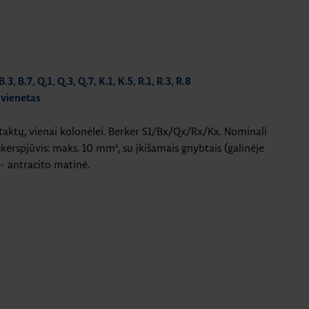
, B.7, Q.1, Q.3, Q.7, K.1, K.5, R.1, R.3, R.8
 vienetas
ntaktų, vienai kolonėlei. Berker S1/Bx/Qx/Rx/Kx. Nominali
kerspjūvis: maks. 10 mm², su įkišamais gnybtais (galinėje
 - antracito matinė.