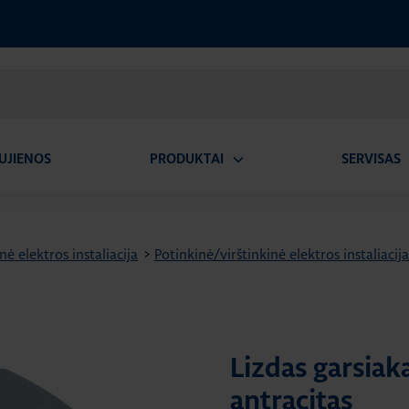
UJIENOS
PRODUKTAI
SERVISAS
Atidaryti
A
submeniu
nė elektros instaliacija
>
Potinkinė/virštinkinė elektros instaliacija
Lizdas garsiaka
antracitas