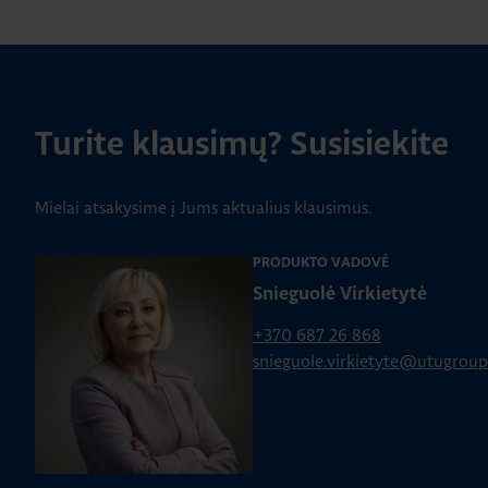
Turite klausimų? Susisiekite
Mielai atsakysime į Jums aktualius klausimus.
PRODUKTO VADOVĖ
Snieguolė Virkietytė
+370 687 26 868
snieguole.virkietyte@utugrou