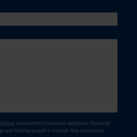
itikoje
numatytomis tvarkymo sąlygomis.
Paspaudę
 grupei leidimą saugoti ir tvarkyti Jūsų asmeninius