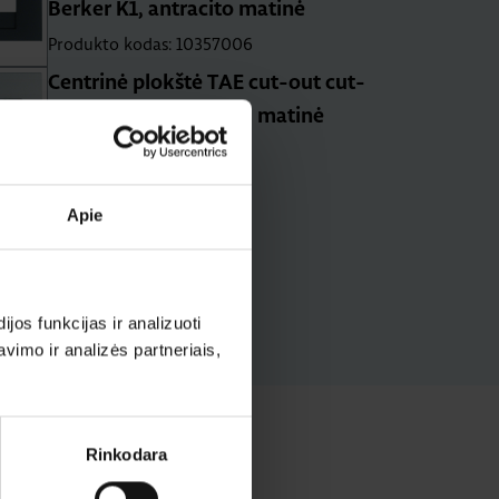
Berker K1, antracito matinė
Produkto kodas: 10357006
Centrinė plokštė TAE cut-out cut-
out, Berker S1/B3/B7, matinė
aliuminė
Produkto kodas: 10331404
Apie
os funkcijas ir analizuoti
imo ir analizės partneriais,
Rinkodara