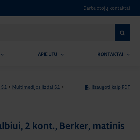
Darbuotojų kontaktai
IEŠKOTI
APIE UTU
KONTAKTAI
tidaryti
Atidaryti
Atidary
submeniu
submeniu
submen
 S.1
>
Multimedijos lizdai S.1
>
Išsaugoti kaip PDF
lbiui, 2 kont., Berker, matinis