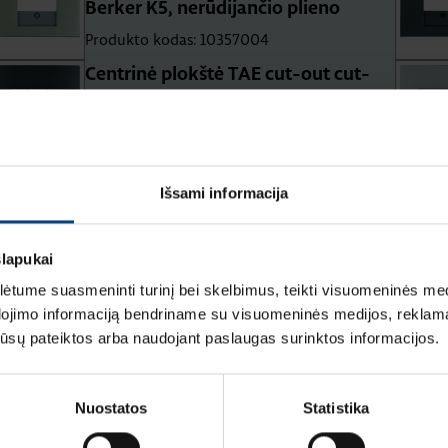
Berker K5, nerūdijančio plieno
Produkto kodas: 10357004
Centrinė plokštė TAE cut-out cut-
out, Berker S1/B3/B7, matinė
antracito
Produkto kodas: 10331606
Centrinė plokštė TAE cut-out,
Išsami informacija
Berker Q1/ Q3, antracito velvetas
Produkto kodas: 10336086
slapukai
tume suasmeninti turinį bei skelbimus, teikti visuomeninės medij
dojimo informaciją bendriname su visuomeninės medijos, reklamav
os jūsų pateiktos arba naudojant paslaugas surinktos informacijos.
Nuostatos
Statistika
mą Elektros instaliacijos gaminiai