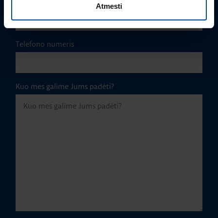
El. paštas
*
Atmesti
Telefono numeris
Kuo mes galime Jums padėti?