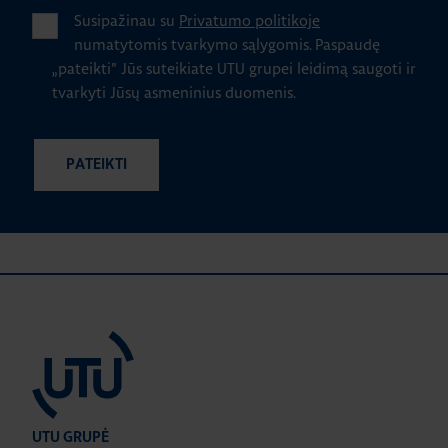
Susipažinau su
Privatumo politikoje
numatytomis tvarkymo sąlygomis.
Paspaudę
„pateikti" Jūs suteikiate UTU grupei leidimą saugoti ir
tvarkyti Jūsų asmeninius duomenis.
UTU GRUPĖ