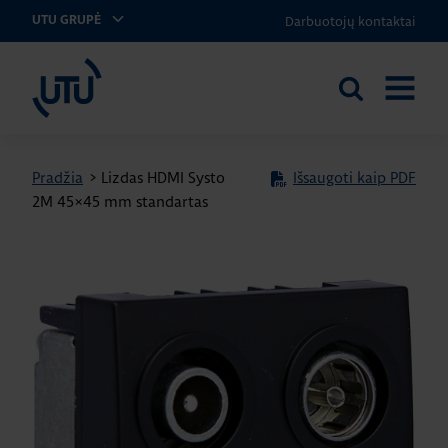
Darbuotojų kontaktai
UTU GRUPĖ
UTU Lithuania
Ieškoti
ATIDARY
svetainėje
MENIU
Pradžia
>
Lizdas HDMI Systo
Išsaugoti kaip PDF
2M 45×45 mm standartas