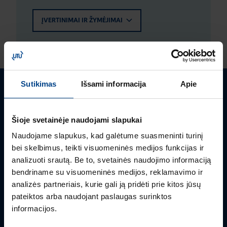
ĮVERTINIMAI IR ŽYMĖJIMAI
Sutikimas
Išsami informacija
Apie
Turite klausimų? Susisiekite
Šioje svetainėje naudojami slapukai
Mielai atsakysime į Jums aktualius klausimus.
Naudojame slapukus, kad galėtume suasmeninti turinį
bei skelbimus, teikti visuomeninės medijos funkcijas ir
analizuoti srautą. Be to, svetainės naudojimo informaciją
bendriname su visuomeninės medijos, reklamavimo ir
analizės partneriais, kurie gali ją pridėti prie kitos jūsų
pateiktos arba naudojant paslaugas surinktos
informacijos.