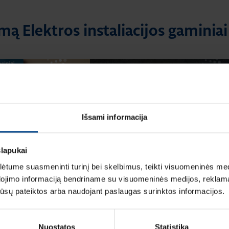
mą Elektros instaliacijos gaminiai
Išsami informacija
LIACIJOS GAMINIAI
ELEKTROS INSTALIACIJOS GAMINIAI
slapukai
aitymo laikas: 1 min
RENGINIAI
tume suasmeninti turinį bei skelbimus, teikti visuomeninės medij
16.9.2025
|
Skaitymo laikas: 1 min
instaliacinių kanalų ir
dojimo informaciją bendriname su visuomeninės medijos, reklamav
HAGER elektros instaliacija
talogas
os jūsų pateiktos arba naudojant paslaugas surinktos informacijos.
ARCHzona 2025 parodoje
Nuostatos
Statistika