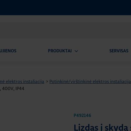
UJIENOS
PRODUKTAI
SERVISAS
Atidaryti
A
submeniu
nė elektros instaliacija
>
Potinkinė/virštinkinė elektros instaliac
E, 400V, IP44
P492146
Lizdas į skydą