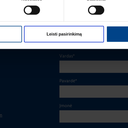
ŽIŪRĖTI DAUGIAU STRAIPSNIŲ
Leisti pasirinkimą
Vardas
*
Pavardė
*
Įmonė
m