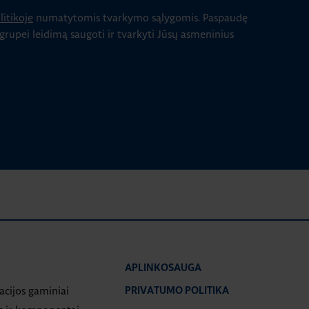
itikoje
numatytomis tvarkymo sąlygomis.
Paspaudę
 grupei leidimą saugoti ir tvarkyti Jūsų asmeninius
APLINKOSAUGA
iacijos gaminiai
PRIVATUMO POLITIKA