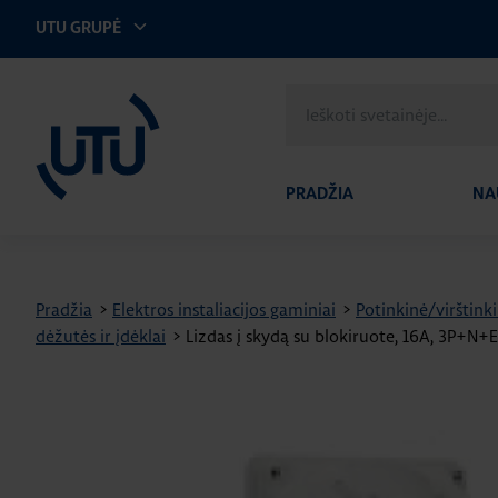
UTU GRUPĖ
UTU Lithuania
Ieškoti
svetainėje
PRADŽIA
NA
Pradžia
>
Elektros instaliacijos gaminiai
>
Potinkinė/virštinki
dėžutės ir įdėklai
>
Lizdas į skydą su blokiruote, 16A, 3P+N+