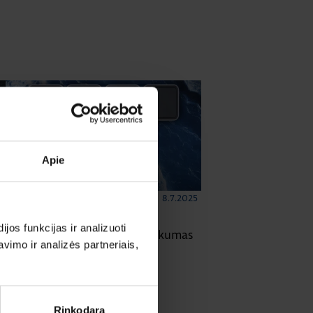
Apie
8.7.2025
ELEKTROS INSTALIACIJOS GAMINIAI
|
Skaitymo laikas: 2 min
os funkcijas ir analizuoti
Berker W.1 cubyko: ilgaamžiškumas
imo ir analizės partneriais,
ir tvarumas viename
Rinkodara