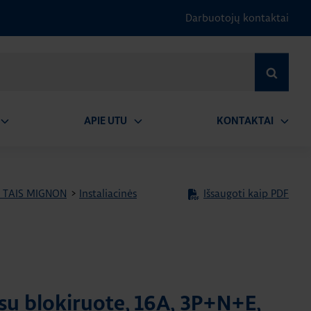
Darbuotojų kontaktai
IEŠKOTI
APIE UTU
KONTAKTAI
tidaryti
Atidaryti
Atidary
submeniu
submeniu
submen
ija TAIS MIGNON
>
Instaliacinės
Išsaugoti kaip PDF
 su blokiruote, 16A, 3P+N+E,