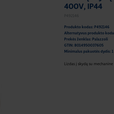
400V, IP44
P492146
Produkto kodas: P492146
Alternatyvus produkto koda
Prekės ženklas: Palazzoli
GTIN: 8014950037605
Minimalus pakuotės dydis: 1
Lizdas į skydą su mechanine