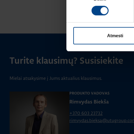
Atmesti
Turite klausimų? Susisiekite
Mielai atsakysime į Jums aktualius klausimus.
PRODUKTO VADOVAS
Rimvydas Biekša
+370 603 23732
rimvydas.bieksa@utugroup.co