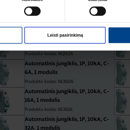
Automatinis jungiklis, 3P, 15kA, C-
100A, 4.5 mod.
Produkto kodas: HMC390
Leisti pasirinkimą
Automatinis jungiklis, 1P, 25kA, B-
16A , 1 modulis
Produkto kodas: NQN116
Automatinis jungiklis, 1P, 10kA, C-
6A, 1 modulis
Produkto kodas: NCN106
Automatinis jungiklis, 1P, 10kA, C-
16A, 1 modulis
Produkto kodas: NCN116
Automatinis jungiklis, 1P, 10kA, C-
32A, 1 modulis