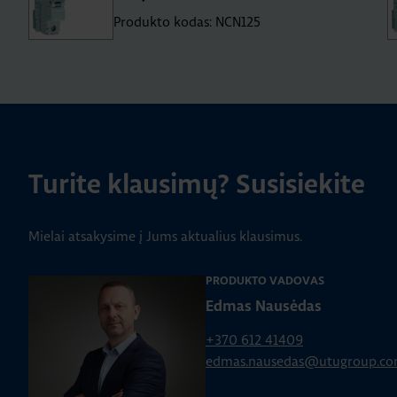
Produkto kodas: NCN125
Turite klausimų? Susisiekite
Mielai atsakysime į Jums aktualius klausimus.
PRODUKTO VADOVAS
Edmas Nausėdas
+370 612 41409
edmas.nausedas@utugroup.c