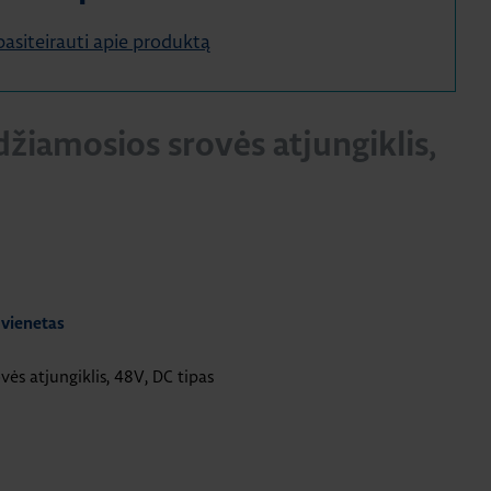
e pasiteirauti apie produktą
džiamosios srovės atjungiklis,
 vienetas
ės atjungiklis, 48V, DC tipas