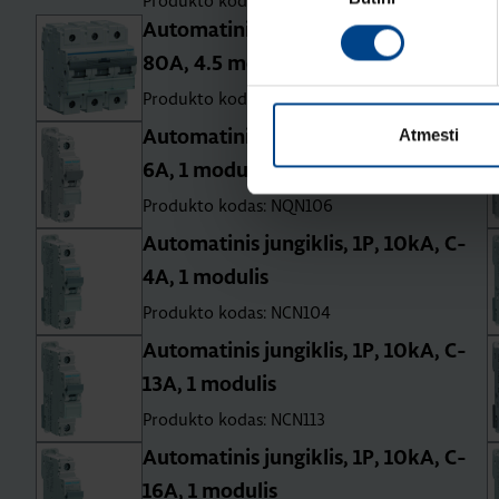
Produkto kodas: ADA575D
Automatinis jungiklis, 3P, 15kA, C-
80A, 4.5 mod.
Produkto kodas: HMC380
Atmesti
Automatinis jungiklis, 1P, 25kA, B-
6A, 1 modulis
Produkto kodas: NQN106
Automatinis jungiklis, 1P, 10kA, C-
4A, 1 modulis
Produkto kodas: NCN104
Automatinis jungiklis, 1P, 10kA, C-
13A, 1 modulis
Produkto kodas: NCN113
Automatinis jungiklis, 1P, 10kA, C-
16A, 1 modulis