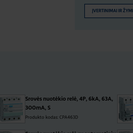
ĮVERTINIMAI IR ŽYM
Srovės nuotėkio relė, 4P, 6kA, 63A,
300mA, S
Produkto kodas: CPA463D