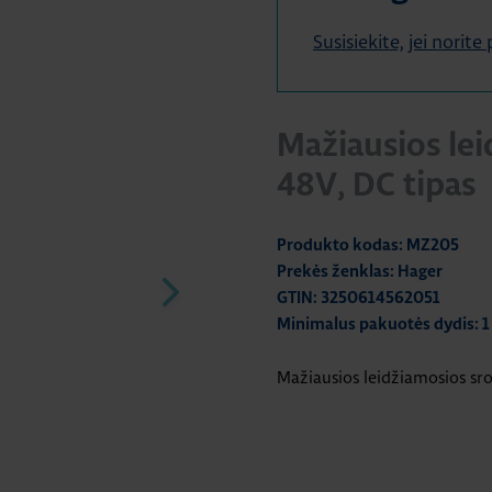
Susisiekite, jei norit
Mažiausios lei
48V, DC tipas
Produkto kodas: MZ205
Prekės ženklas: Hager
GTIN: 3250614562051
Minimalus pakuotės dydis: 1
Mažiausios leidžiamosios srov