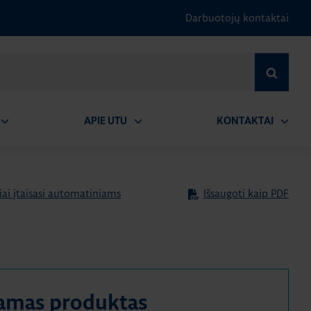
Darbuotojų kontaktai
IEŠKOTI
APIE UTU
KONTAKTAI
tidaryti
Atidaryti
Atidary
submeniu
submeniu
submen
niai įtaisasi automatiniams
Išsaugoti kaip PDF
amas produktas