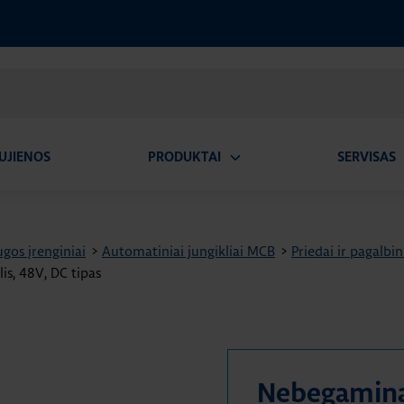
UJIENOS
PRODUKTAI
SERVISAS
Atidaryti
A
submeniu
gos įrenginiai
>
Automatiniai jungikliai MCB
>
Priedai ir pagalbi
is, 48V, DC tipas
Nebegamin