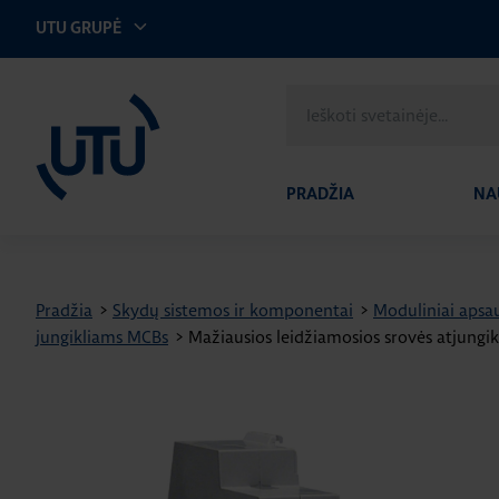
UTU GRUPĖ
UTU Lithuania
Ieškoti
svetainėje
PRADŽIA
NA
Pradžia
>
Skydų sistemos ir komponentai
>
Moduliniai apsau
jungikliams MCBs
>
Mažiausios leidžiamosios srovės atjungikl