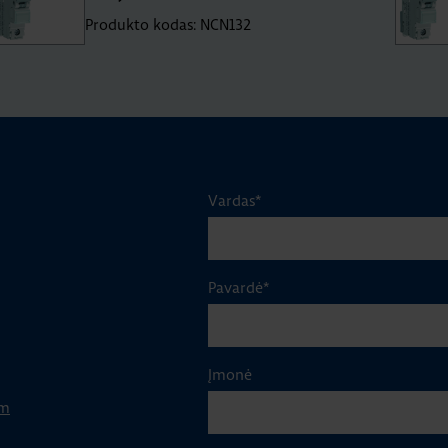
Produkto kodas: NCN132
Vardas
*
Pavardė
*
Įmonė
om