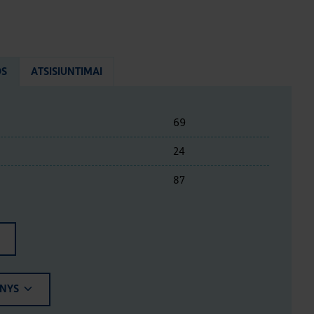
OS
ATSISIUNTIMAI
69
24
87
ENYS