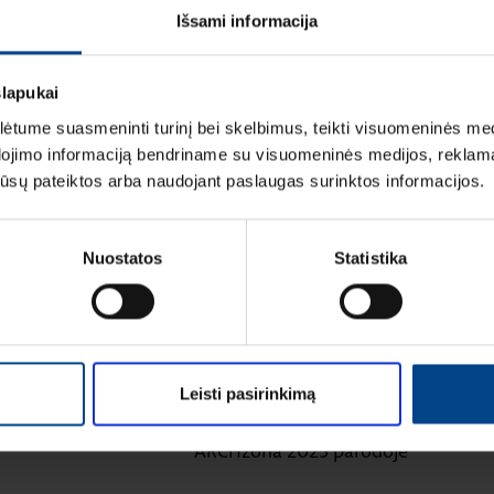
Išsami informacija
mą Elektros instaliacijos gaminiai
slapukai
tume suasmeninti turinį bei skelbimus, teikti visuomeninės medij
dojimo informaciją bendriname su visuomeninės medijos, reklamav
os jūsų pateiktos arba naudojant paslaugas surinktos informacijos.
Nuostatos
Statistika
LIACIJOS GAMINIAI
ELEKTROS INSTALIACIJOS GAMINIAI
aitymo laikas: 1 min
RENGINIAI
16.9.2025
|
Skaitymo laikas: 1 min
Leisti pasirinkimą
instaliacinių kanalų ir
HAGER elektros instaliacija
talogas
ARCHzona 2025 parodoje