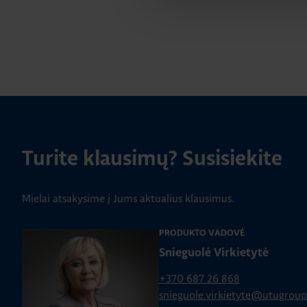
Turite klausimų? Susisiekite
Mielai atsakysime į Jums aktualius klausimus.
PRODUKTO VADOVĖ
Snieguolė Virkietytė
+370 687 26 868
snieguole.virkietyte@utugrou