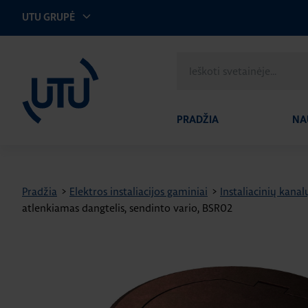
UTU GRUPĖ
UTU Lithuania
Ieškoti
svetainėje
PRADŽIA
NA
Pradžia
>
Elektros instaliacijos gaminiai
>
Instaliacinių kanal
atlenkiamas dangtelis, sendinto vario, BSR02