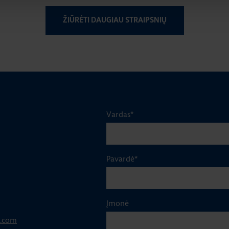
ŽIŪRĖTI DAUGIAU STRAIPSNIŲ
Vardas
*
Pavardė
*
Įmonė
p.com