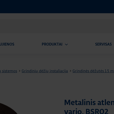
UJIENOS
PRODUKTAI
SERVISAS
Atidaryti
A
submeniu
ų sistemos
>
Grindinių dėžių instaliacija
>
Grindinės dėžutės 1,5 m
Metalinis atle
vario, BSR02