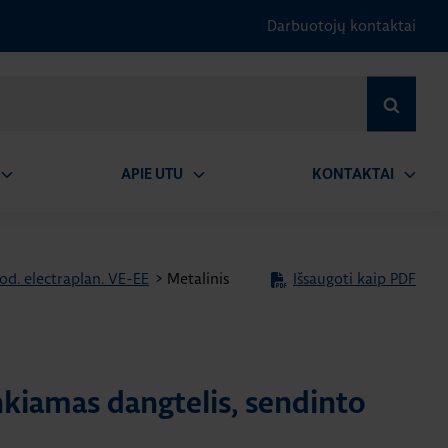
Darbuotojų kontaktai
IEŠKOTI
APIE UTU
KONTAKTAI
tidaryti
Atidaryti
Atidary
submeniu
submeniu
submen
od. electraplan. VE-EE
>
Metalinis
Išsaugoti kaip PDF
nkiamas dangtelis, sendinto