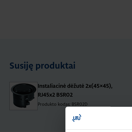
Susiję produktai
Instaliacinė dėžutė 2x(45×45),
RJ45x2 BSR02
Produkto kodas: BSR02D