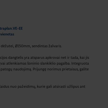
traplan.VE-EE
 vienetas
 dėžutei, Ø150mm, sendintas žalvaris.
ijos dangtelis yra atsparus apkrovai net ir tada, kai jis
gvai atlenkiamas šoninio slankiklio pagalba. Integruota
 patogų naudojimą. Prijungę norimus prietaisus, galite
 laidus nuo pažeidimų, kurie gali atsirasti užlipus ant