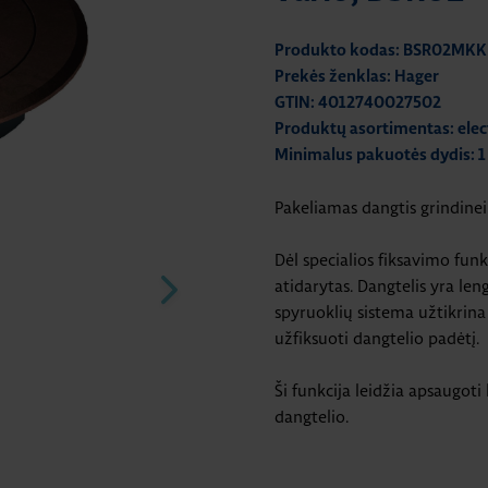
Produkto kodas: BSR02MKK
Prekės ženklas: Hager
GTIN: 4012740027502
Produktų asortimentas: elec
Minimalus pakuotės dydis: 1
Pakeliamas dangtis grindinei
Dėl specialios fiksavimo funkc
atidarytas. Dangtelis yra len
spyruoklių sistema užtikrina
užfiksuoti dangtelio padėtį.
Ši funkcija leidžia apsaugoti
dangtelio.