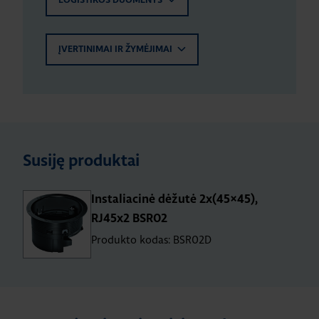
LOGISTIKOS DUOMENYS
ĮVERTINIMAI IR ŽYMĖJIMAI
Susiję produktai
Instaliacinė dėžutė 2x(45×45),
RJ45x2 BSR02
Produkto kodas: BSR02D