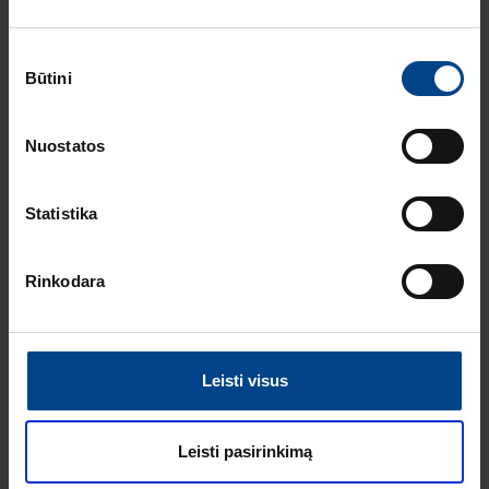
instaliacinių kanalų
ir jų sistemų
Sutikimo
katalogas
Būtini
pasirinkimas
ELEKTROS
INSTALIACIJOS
GAMINIAI
RENGINIAI
Nuostatos
16.9.2025
Skaitymo laikas: 1 min
Statistika
HAGER elektros
instaliacija
ARCHzona 2025
Rinkodara
parodoje
ELEKTROS
INSTALIACIJOS
GAMINIAI
Leisti visus
8.7.2025
Skaitymo laikas: 2
min
Leisti pasirinkimą
Berker W.1 cubyko: