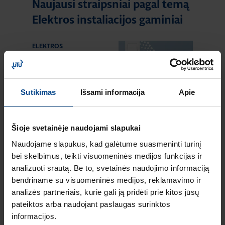
Naujausi straipsniai pagal temą
Elektros instaliacijos gaminiai
ELEKTROS
INSTALIACIJOS
GAMINIAI
18.2.2026
Skaitymo laikas: 2
Sutikimas
Išsami informacija
Apie
min
HAGER lumina
intense – kainos ir
Šioje svetainėje naudojami slapukai
kokybės standartas
Naudojame slapukus, kad galėtume suasmeninti turinį
Europoje
bei skelbimus, teikti visuomeninės medijos funkcijas ir
ELEKTROS
analizuoti srautą. Be to, svetainės naudojimo informaciją
INSTALIACIJOS
bendriname su visuomeninės medijos, reklamavimo ir
GAMINIAI
analizės partneriais, kurie gali ją pridėti prie kitos jūsų
16.12.2025
pateiktos arba naudojant paslaugas surinktos
Skaitymo laikas: 1 min
informacijos.
Naujas HAGER