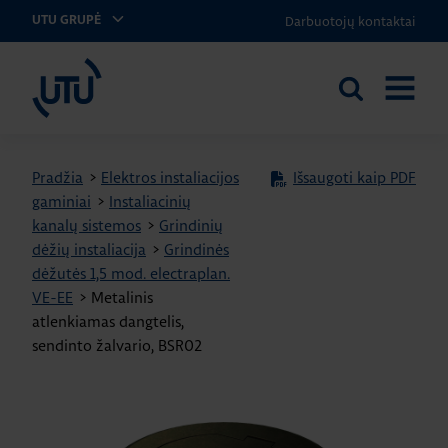
Darbuotojų kontaktai
UTU GRUPĖ
UTU Lithuania
Ieškoti
ATIDARY
svetainėje
MENIU
Pradžia
>
Elektros instaliacijos
Išsaugoti kaip PDF
gaminiai
>
Instaliacinių
kanalų sistemos
>
Grindinių
dėžių instaliacija
>
Grindinės
dėžutės 1,5 mod. electraplan.
VE-EE
>
Metalinis
atlenkiamas dangtelis,
sendinto žalvario, BSR02