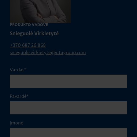
PRODUKTO VADOVĖ
Snieguolė Virkietytė
+370 687 26 868
snieguole.virkietyte@utugroup.com
Vardas
*
Pavardė
*
Įmonė