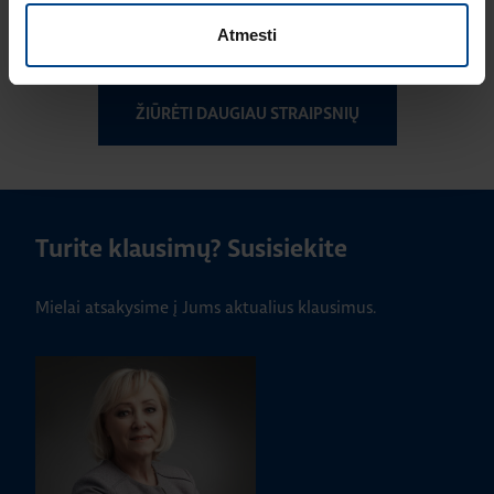
ilgaamžiškumas ir
tvarumas viename
Atmesti
ŽIŪRĖTI DAUGIAU STRAIPSNIŲ
Turite klausimų? Susisiekite
Mielai atsakysime į Jums aktualius klausimus.