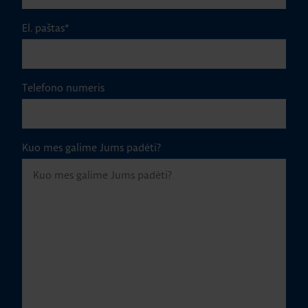
El. paštas
*
Telefono numeris
Kuo mes galime Jums padėti?