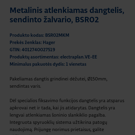
Metalinis atlenkiamas dangtelis,
sendinto žalvario, BSR02
Produkto kodas: BSR02MKM
Prekės ženklas: Hager
GTIN: 4012740027519
Produktų asortimentas: electraplan.VE-EE
Minimalus pakuotės dydis: 1 vienetas
Pakeliamas dangtis grindinei dėžutei, Ø150mm,
sendintas varis.
Dėl specialios fiksavimo funkcijos dangtelis yra atsparus
apkrovai net ir tada, kai jis atidarytas. Dangtelis yra
lengvai atlenkiamas šoninio slankiklio pagalba.
Integruota spyruoklių sistema užtikrina patogų
naudojimą. Prijungę norimus prietaisus, galite