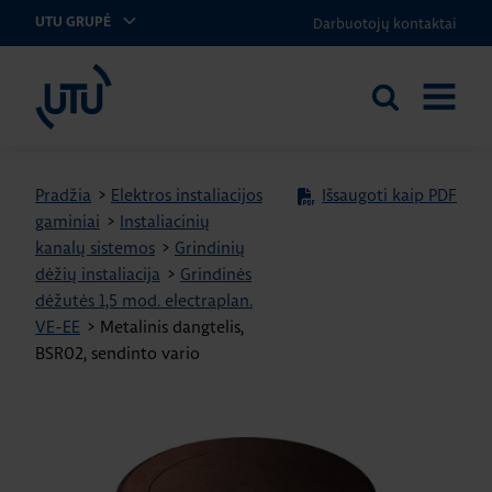
Darbuotojų kontaktai
UTU GRUPĖ
UTU Lithuania
Ieškoti
ATIDARY
svetainėje
MENIU
Pradžia
>
Elektros instaliacijos
Išsaugoti kaip PDF
gaminiai
>
Instaliacinių
kanalų sistemos
>
Grindinių
dėžių instaliacija
>
Grindinės
dėžutės 1,5 mod. electraplan.
VE-EE
>
Metalinis dangtelis,
BSR02, sendinto vario