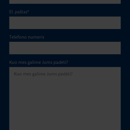
El. paštas
*
Telefono numeris
Kuo mes galime Jums padėti?