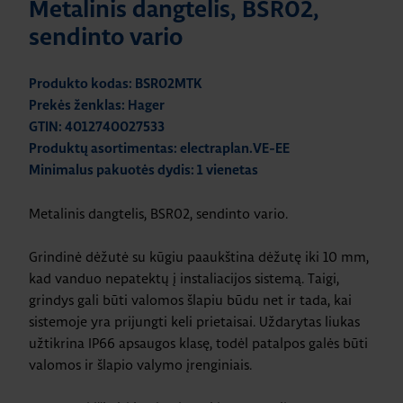
Metalinis dangtelis, BSR02,
sendinto vario
Produkto kodas: BSR02MTK
Prekės ženklas: Hager
GTIN: 4012740027533
Produktų asortimentas: electraplan.VE-EE
Minimalus pakuotės dydis: 1 vienetas
Metalinis dangtelis, BSR02, sendinto vario.
Grindinė dėžutė su kūgiu paaukština dėžutę iki 10 mm,
kad vanduo nepatektų į instaliacijos sistemą. Taigi,
grindys gali būti valomos šlapiu būdu net ir tada, kai
sistemoje yra prijungti keli prietaisai. Uždarytas liukas
užtikrina IP66 apsaugos klasę, todėl patalpos galės būti
valomos ir šlapio valymo įrenginiais.