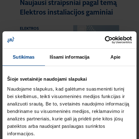
Naujausi straipsniai pagal temą
Elektros instaliacijos gaminiai
ELEKTROS
INSTALIACIJOS
GAMINIAI
18.2.2026
Skaitymo laikas: 2
Sutikimas
Išsami informacija
Apie
min
HAGER lumina
intense – kainos ir
Šioje svetainėje naudojami slapukai
kokybės standartas
Naudojame slapukus, kad galėtume suasmeninti turinį
Europoje
bei skelbimus, teikti visuomeninės medijos funkcijas ir
ELEKTROS
analizuoti srautą. Be to, svetainės naudojimo informaciją
INSTALIACIJOS
bendriname su visuomeninės medijos, reklamavimo ir
GAMINIAI
analizės partneriais, kurie gali ją pridėti prie kitos jūsų
16.12.2025
pateiktos arba naudojant paslaugas surinktos
Skaitymo laikas: 1 min
informacijos.
Naujas HAGER