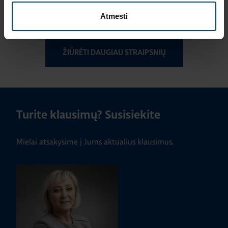
ilgaamžiškumas ir
tvarumas viename
Atmesti
ŽIŪRĖTI DAUGIAU STRAIPSNIŲ
Turite klausimų? Susisiekite
Mielai atsakysime į Jums aktualius klausimus.