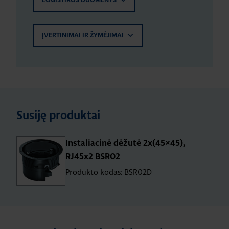
LOGISTIKOS DUOMENYS
ĮVERTINIMAI IR ŽYMĖJIMAI
Susiję produktai
Instaliacinė dėžutė 2x(45×45),
RJ45x2 BSR02
Produkto kodas: BSR02D