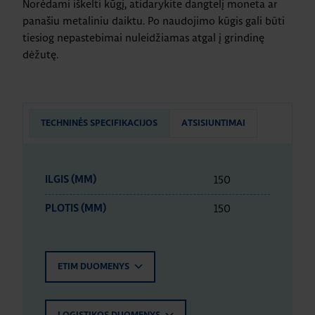
Norėdami iškelti kūgį, atidarykite dangtelį moneta ar
panašiu metaliniu daiktu. Po naudojimo kūgis gali būti
tiesiog nepastebimai nuleidžiamas atgal į grindinę
dėžutę.
TECHNINĖS SPECIFIKACIJOS
ATSISIUNTIMAI
150
ILGIS (MM)
150
PLOTIS (MM)
ETIM DUOMENYS