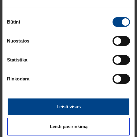
instaliacinių kanalų
ir jų sistemų
Sutikimo
katalogas
Būtini
pasirinkimas
ELEKTROS
INSTALIACIJOS
GAMINIAI
RENGINIAI
Nuostatos
16.9.2025
Skaitymo laikas: 1 min
Statistika
HAGER elektros
instaliacija
ARCHzona 2025
Rinkodara
parodoje
ELEKTROS
INSTALIACIJOS
GAMINIAI
Leisti visus
8.7.2025
Skaitymo laikas: 2
min
Leisti pasirinkimą
Berker W.1 cubyko: