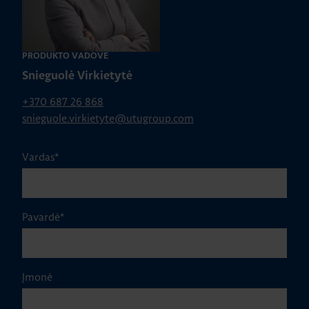
PRODUKTO VADOVĖ
Snieguolė Virkietytė
+370 687 26 868
snieguole.virkietyte@utugroup.com
Vardas
*
Pavardė
*
Įmonė