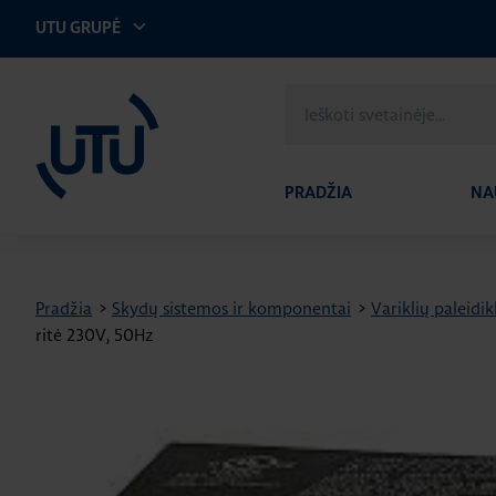
UTU GRUPĖ
UTU Lithuania
Ieškoti
svetainėje
PRADŽIA
NA
Pradžia
>
Skydų sistemos ir komponentai
>
Variklių paleidikl
ritė 230V, 50Hz