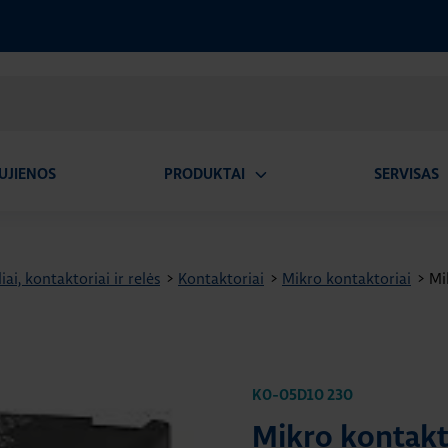
UJIENOS
PRODUKTAI
SERVISAS
Atidaryti
A
submeniu
iai, kontaktoriai ir relės
>
Kontaktoriai
>
Mikro kontaktoriai
>
Mi
K0-05D10 230
Mikro kontakt