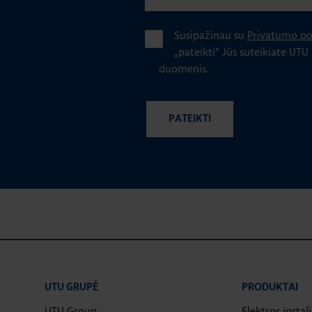
Susipažinau su
Privatumo pol
„pateikti" Jūs suteikiate UTU
duomenis.
UTU GRUPĖ
PRODUKTAI
UTU Group
Elektros instal