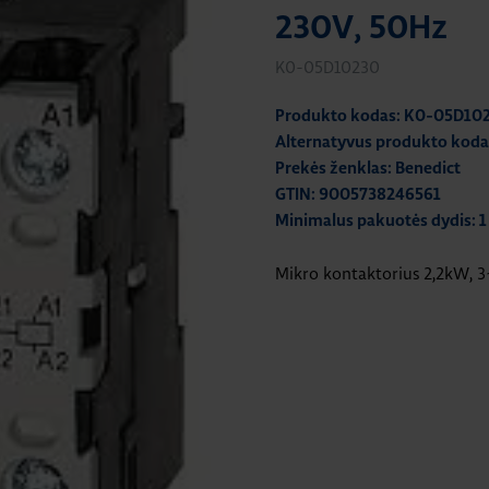
230V, 50Hz
K0-05D10230
Produkto kodas: K0-05D10
Alternatyvus produkto kod
Prekės ženklas: Benedict
GTIN: 9005738246561
Minimalus pakuotės dydis: 1
Mikro kontaktorius 2,2kW, 3