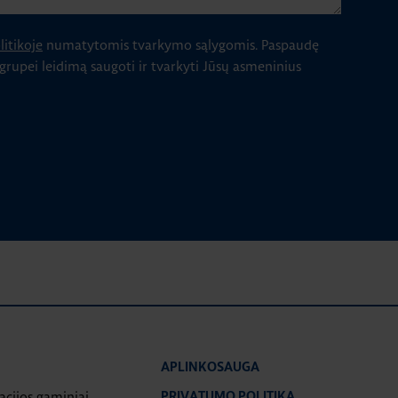
itikoje
numatytomis tvarkymo sąlygomis.
Paspaudę
 grupei leidimą saugoti ir tvarkyti Jūsų asmeninius
APLINKOSAUGA
iacijos gaminiai
PRIVATUMO POLITIKA