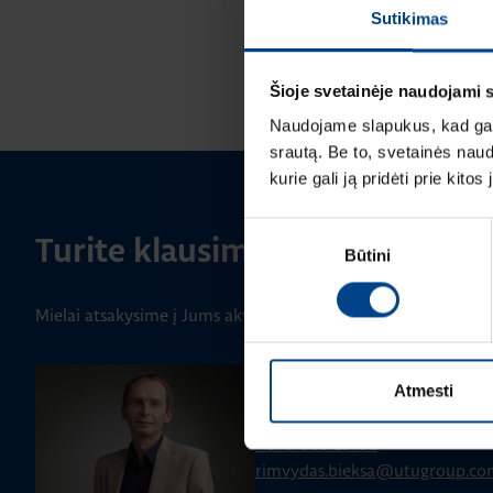
Sutikimas
Šioje svetainėje naudojami 
Naudojame slapukus, kad galė
srautą. Be to, svetainės nau
kurie gali ją pridėti prie kit
Sutikimo
Turite klausimų? Susisiekite
Būtini
pasirinkimas
Mielai atsakysime į Jums aktualius klausimus.
PRODUKTO VADOVAS
Atmesti
Rimvydas Biekša
+370 603 23732
rimvydas.bieksa@utugroup.co