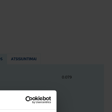
OS
ATSISIUNTIMAI
0.079
ENYS