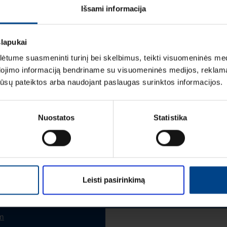
Išsami informacija
ĮVERTINIMAI IR ŽYM
slapukai
tume suasmeninti turinį bei skelbimus, teikti visuomeninės medij
dojimo informaciją bendriname su visuomeninės medijos, reklamav
os jūsų pateiktos arba naudojant paslaugas surinktos informacijos.
Vardas
*
Nuostatos
Statistika
Pavardė
*
Leisti pasirinkimą
Įmonė
m