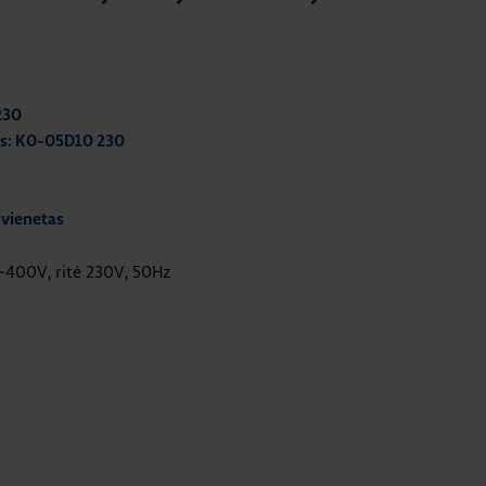
230
as: K0-05D10 230
 vienetas
~400V, ritė 230V, 50Hz