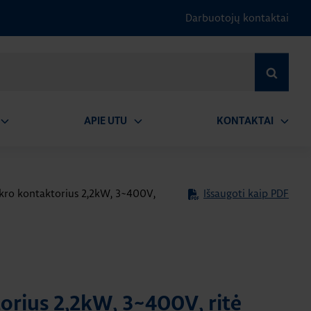
Darbuotojų kontaktai
IEŠKOTI
APIE UTU
KONTAKTAI
tidaryti
Atidaryti
Atidary
submeniu
submeniu
submen
kro kontaktorius 2,2kW, 3~400V,
Išsaugoti kaip PDF
orius 2,2kW, 3~400V, ritė