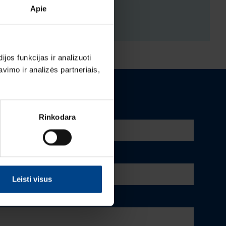
Apie
ĖJIMAI
os funkcijas ir analizuoti
imo ir analizės partneriais,
Rinkodara
Leisti visus