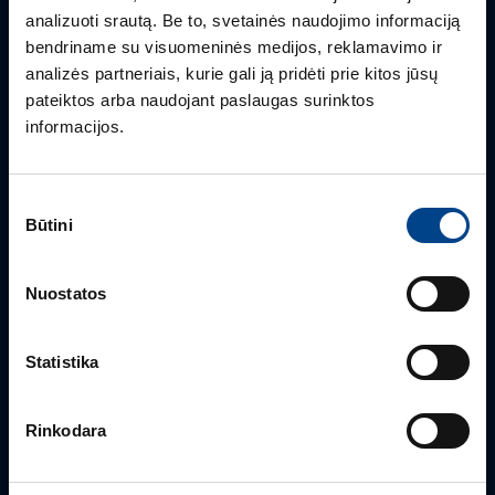
analizuoti srautą. Be to, svetainės naudojimo informaciją
Turite klausimų? Susisiekite
bendriname su visuomeninės medijos, reklamavimo ir
analizės partneriais, kurie gali ją pridėti prie kitos jūsų
pateiktos arba naudojant paslaugas surinktos
Mielai atsakysime į Jums aktualius klausimus.
informacijos.
Sutikimo
Būtini
pasirinkimas
Nuostatos
Statistika
PRODUKTO VADOVAS
Rimvydas Biekša
Rinkodara
+370 603 23732
rimvydas.bieksa@utugroup.com