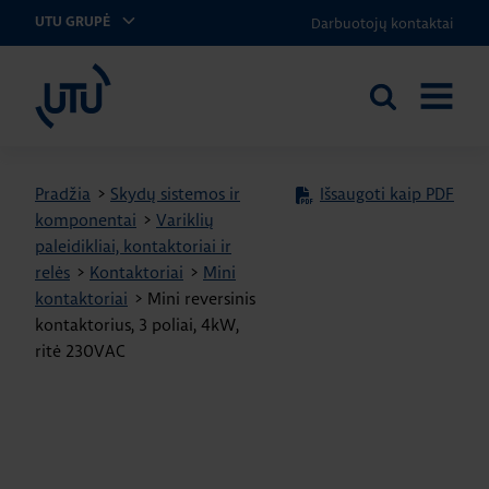
Darbuotojų kontaktai
UTU GRUPĖ
UTU Lithuania
Ieškoti
ATIDARY
svetainėje
MENIU
Pradžia
>
Skydų sistemos ir
Išsaugoti kaip PDF
komponentai
>
Variklių
paleidikliai, kontaktoriai ir
relės
>
Kontaktoriai
>
Mini
kontaktoriai
>
Mini reversinis
kontaktorius, 3 poliai, 4kW,
ritė 230VAC