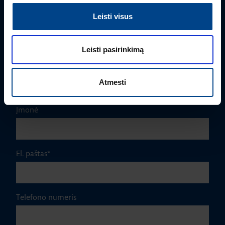
Leisti visus
Vardas
*
Leisti pasirinkimą
Pavardė
*
Atmesti
Įmonė
El. paštas
*
Telefono numeris