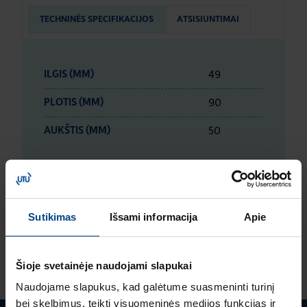
TECHNINĖS SPECIFIKACIJOS
ATSISIUNTIMAI
49
ILGIS (MM)
90
PLOTIS (MM)
50
AUKŠTIS (MM)
LOGISTIKOS DUOMENYS
Sutikimas
Išsami informacija
Apie
ĮVERTINIMAI IR ŽYMĖJIMAI
Šioje svetainėje naudojami slapukai
Naudojame slapukus, kad galėtume suasmeninti turinį
bei skelbimus, teikti visuomeninės medijos funkcijas ir