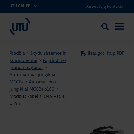
Darbuotojų kontaktai
UTU GRUPĖ
UTU Lithuania
Ieškoti
ATIDARY
svetainėje
MENIU
Pradžia
>
Skydų sistemos ir
Išsaugoti kaip PDF
komponentai
>
Pagrindinės
grandinės įtaisai
>
Automatiniai jungikliai
MCCBs
>
Automatiniai
jungikliai MCCBs p160
>
Modbus kabelis RJ45 – RJ45
0,2m