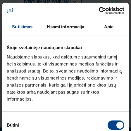
ĮVERTINIMAI IR ŽYMĖJIMAI
Sutikimas
Išsami informacija
Apie
Susiję produktai
Šioje svetainėje naudojami slapukai
Naudojame slapukus, kad galėtume suasmeninti turinį
Komunikacijos modulis Modbus RTU
bei skelbimus, teikti visuomeninės medijos funkcijas ir
analizuoti srautą. Be to, svetainės naudojimo informaciją
h3+ Energy
bendriname su visuomeninės medijos, reklamavimo ir
Produkto kodas: HTC310H
analizės partneriais, kurie gali ją pridėti prie kitos jūsų
Komunikacijos modulis Modbus
pateiktos arba naudojant paslaugas surinktos
informacijos.
RTU, 2 In-/2 Out, h3+ Energy
Produkto kodas: HTC320H
Sutikimo
Būtini
pasirinkimas