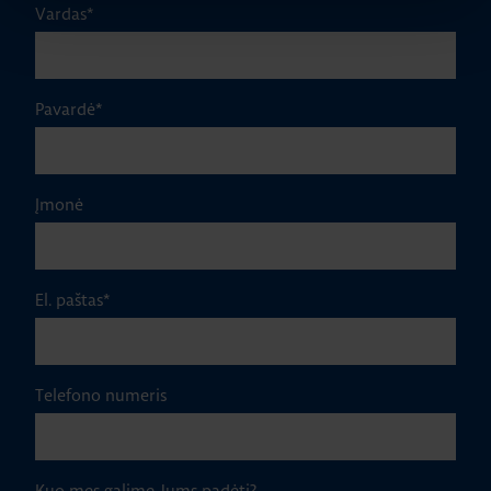
Vardas
*
Pavardė
*
Įmonė
El. paštas
*
Telefono numeris
Kuo mes galime Jums padėti?