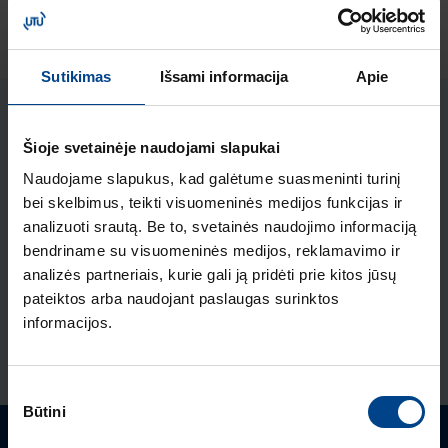
Sutikimas
Išsami informacija
Apie
Susiję produktai
Šioje svetainėje naudojami slapukai
Naudojame slapukus, kad galėtume suasmeninti turinį
Komunikacijos modulis Modbus RTU
bei skelbimus, teikti visuomeninės medijos funkcijas ir
h3+ Energy
analizuoti srautą. Be to, svetainės naudojimo informaciją
Produkto kodas: HTC310H
bendriname su visuomeninės medijos, reklamavimo ir
analizės partneriais, kurie gali ją pridėti prie kitos jūsų
Komunikacijos modulis Modbus
pateiktos arba naudojant paslaugas surinktos
RTU, 2 In-/2 Out, h3+ Energy
informacijos.
Produkto kodas: HTC320H
Sutikimo
Būtini
pasirinkimas