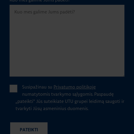
Susipažinau su
Privatumo politikoje
numatytomis tvarkymo sąlygomis.
Paspaudę
„pateikti" Jūs suteikiate UTU grupei leidimą saugoti ir
tvarkyti Jūsų asmeninius duomenis.