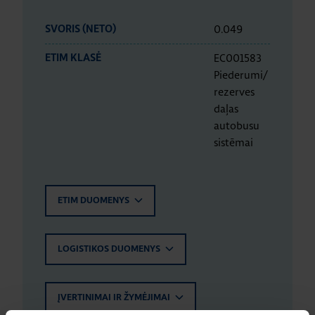
0.049
SVORIS (NETO)
EC001583
ETIM KLASĖ
Piederumi/
rezerves
daļas
autobusu
sistēmai
ETIM DUOMENYS
LOGISTIKOS DUOMENYS
ĮVERTINIMAI IR ŽYMĖJIMAI