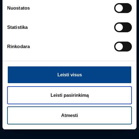
Turite klausimų? Susisiekite
Nuostatos
Mielai atsakysime į Jums aktualius klausimus.
Statistika
Rinkodara
Leisti visus
Leisti pasirinkimą
PRODUKTO VADOVAS
Edmas Nausėdas
Atmesti
+370 612 41409
edmas.nausedas@utugroup.com