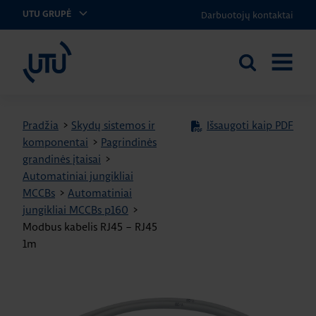
Darbuotojų kontaktai
UTU GRUPĖ
UTU Lithuania
Ieškoti
ATIDARY
svetainėje
MENIU
Pradžia
>
Skydų sistemos ir
Išsaugoti kaip PDF
komponentai
>
Pagrindinės
grandinės įtaisai
>
Automatiniai jungikliai
MCCBs
>
Automatiniai
jungikliai MCCBs p160
>
Modbus kabelis RJ45 – RJ45
1m