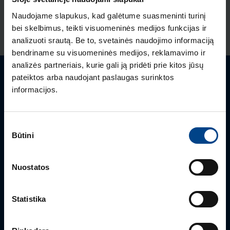
mod.,10 mm²
Naudojame slapukus, kad galėtume suasmeninti turinį
Produkto kodas: KB163A
bei skelbimus, teikti visuomeninės medijos funkcijas ir
analizuoti srautą. Be to, svetainės naudojimo informaciją
bendriname su visuomeninės medijos, reklamavimo ir
analizės partneriais, kurie gali ją pridėti prie kitos jūsų
pateiktos arba naudojant paslaugas surinktos
Turite klausimų? Susisiekite
informacijos.
Mielai atsakysime į Jums aktualius klausimus.
Sutikimo
Būtini
pasirinkimas
Nuostatos
Statistika