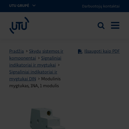
Darbuotojų kontaktai
UTU GRUPĖ
UTU Lithuania
Ieškoti
ATIDARY
svetainėje
MENIU
Pradžia
>
Skydų sistemos ir
Išsaugoti kaip PDF
komponentai
>
Signaliniai
indikatoriai ir mygtukai
>
Signaliniai indikatoriai ir
mygtukai DIN
>
Modulinis
mygtukas, 1NA, 1 modulis