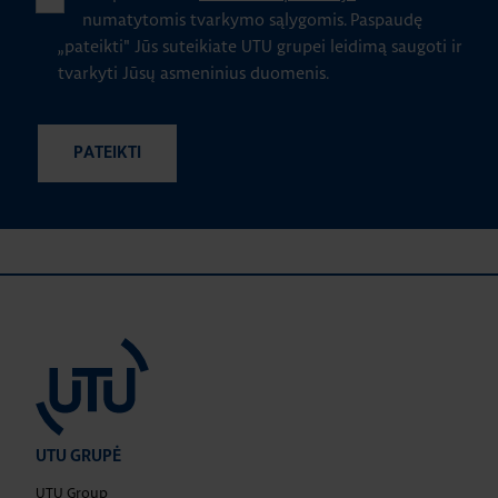
numatytomis tvarkymo sąlygomis.
Paspaudę
„pateikti" Jūs suteikiate UTU grupei leidimą saugoti ir
tvarkyti Jūsų asmeninius duomenis.
UTU GRUPĖ
UTU Group