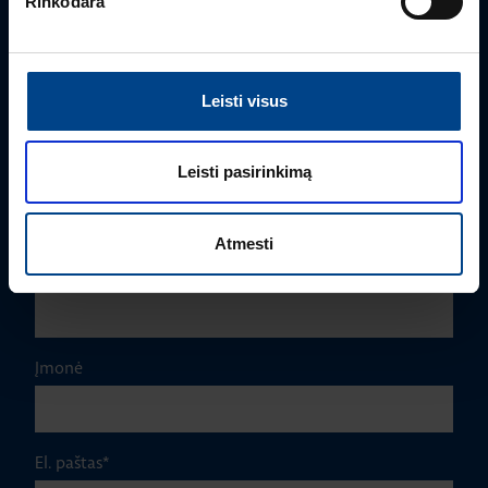
Rinkodara
PRODUKTO VADOVAS
Edmas Nausėdas
+370 612 41409
Leisti visus
edmas.nausedas@utugroup.com
Leisti pasirinkimą
Vardas
*
Atmesti
Pavardė
*
Įmonė
El. paštas
*