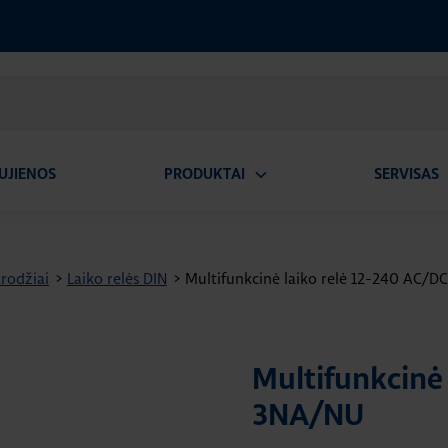
UJIENOS
PRODUKTAI
SERVISAS
Atidaryti
A
submeniu
krodžiai
>
Laiko relės DIN
>
Multifunkcinė laiko relė 12-240 AC/D
Multifunkcinė 
3NA/NU