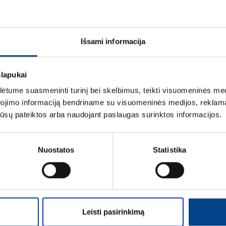
ETIM DUOMENYS
LOGISTIKOS DUOM
Išsami informacija
ĮVERTINIMAI IR ŽYM
slapukai
tume suasmeninti turinį bei skelbimus, teikti visuomeninės medij
dojimo informaciją bendriname su visuomeninės medijos, reklamav
os jūsų pateiktos arba naudojant paslaugas surinktos informacijos.
Nuostatos
Statistika
Vardas
*
Leisti pasirinkimą
Pavardė
*