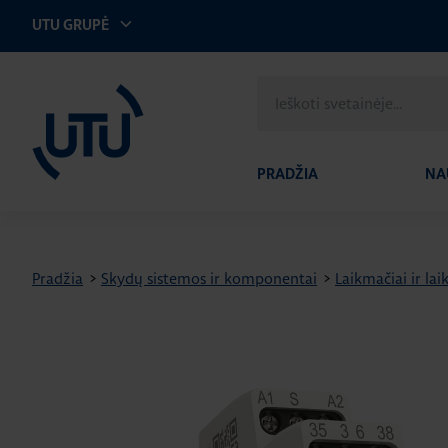
UTU GRUPĖ
UTU Lithuania
Ieškoti
svetainėje
PRADŽIA
NA
Pradžia
>
Skydų sistemos ir komponentai
>
Laikmačiai ir lai