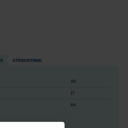
OS
ATSISIUNTIMAI
90
17
64