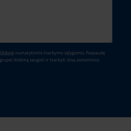
itikoje
numatytomis tvarkymo sąlygomis.
Paspaudę
 grupei leidimą saugoti ir tvarkyti Jūsų asmeninius