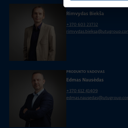
PRODUKTO VADOVAS
Rimvydas Biekša
+370 603 23732
rimvydas.bieksa@utugroup.co
PRODUKTO VADOVAS
Edmas Nausėdas
+370 612 41409
edmas.nausedas@utugroup.c