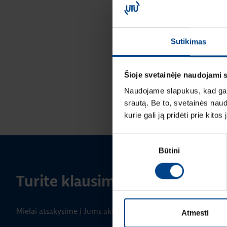
Sutikimas
Šioje svetainėje naudojami 
Naudojame slapukus, kad galė
srautą. Be to, svetainės nau
kurie gali ją pridėti prie kit
Sutikimo
Būtini
pasirinkimas
Turite klausimų? Susisiekite
Mielai atsakysime į Jums aktualius klausimus.
Atmesti