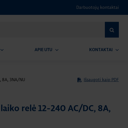
Darbuotojų kontaktai
IEŠKOTI
APIE UTU
KONTAKTAI
tidaryti
Atidaryti
Atidary
submeniu
submeniu
submen
C, 8A, 3NA/NU
Išsaugoti kaip PDF
laiko relė 12-240 AC/DC, 8A,