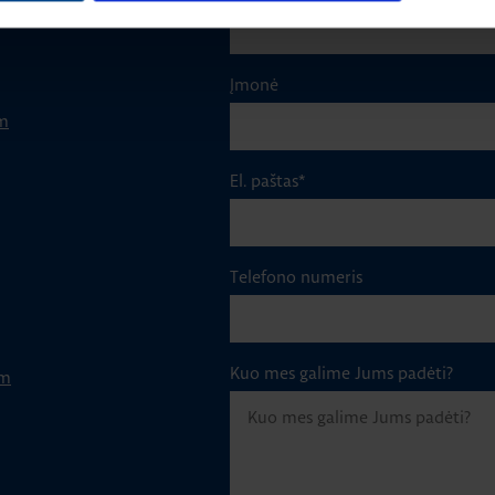
Įmonė
m
El. paštas
*
Telefono numeris
Kuo mes galime Jums padėti?
om