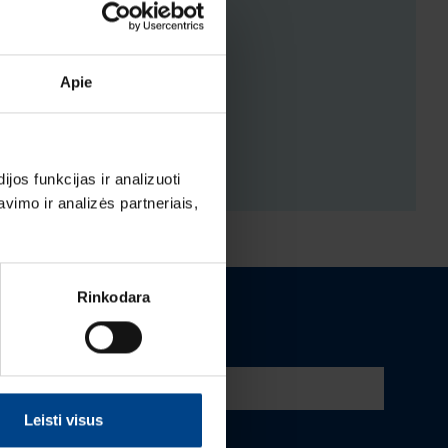
ENYS
Apie
ĖJIMAI
os funkcijas ir analizuoti
imo ir analizės partneriais,
Rinkodara
Leisti visus