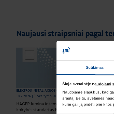
Naujausi straipsniai pagal te
Sutikimas
Šioje svetainėje naudojami 
ELEKTROS INSTALIACIJOS GAMINIAI
ELEKTROS INSTA
Naudojame slapukus, kad galė
18.2.2026
|
Skaitymo laikas: 2 min
16.12.2025
|
Sk
srautą. Be to, svetainės nau
HAGER lumina intense – kainos ir
Naujas HAGER 
kurie gali ją pridėti prie kit
kokybės standartas Europoje
jų sistemų ka