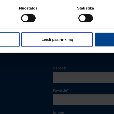
ARCHzona 2025 parodoje
Nuostatos
Statistika
ŽIŪRĖTI DAUGIAU STRAIPSNIŲ
Leisti pasirinkimą
Vardas
*
Pavardė
*
Įmonė