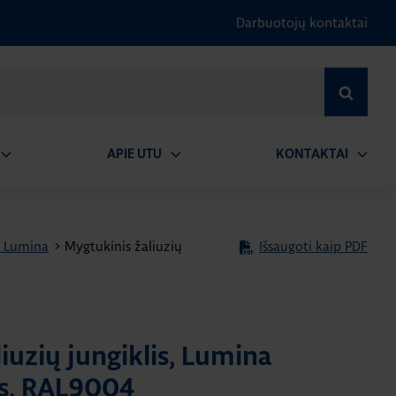
Darbuotojų kontaktai
IEŠKOTI
APIE UTU
KONTAKTAI
tidaryti
Atidaryti
Atidary
submeniu
submeniu
submen
ja Lumina
>
Mygtukinis žaliuzių
Išsaugoti kaip PDF
iuzių jungiklis, Lumina
as, RAL9004