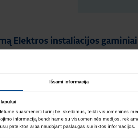
mą Elektros instaliacijos gaminiai
Išsami informacija
slapukai
LIACIJOS GAMINIAI
ELEKTROS INSTALIACIJOS GAMINIAI
tume suasmeninti turinį bei skelbimus, teikti visuomeninės medij
aitymo laikas: 1 min
RENGINIAI
dojimo informaciją bendriname su visuomeninės medijos, reklamav
16.9.2025
|
Skaitymo laikas: 1 min
instaliacinių kanalų ir
os jūsų pateiktos arba naudojant paslaugas surinktos informacijos.
HAGER elektros instaliacija
talogas