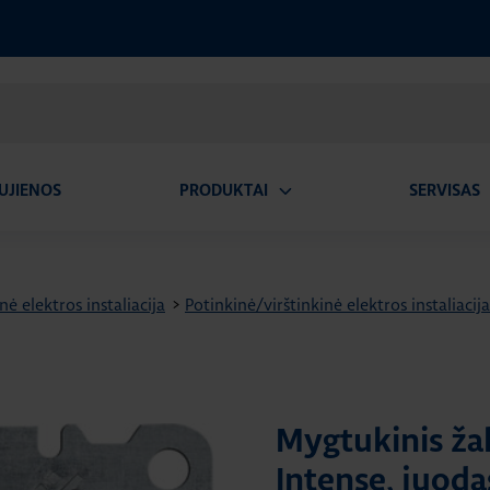
UJIENOS
PRODUKTAI
SERVISAS
Atidaryti
A
submeniu
nė elektros instaliacija
>
Potinkinė/virštinkinė elektros instaliaci
Mygtukinis žal
Intense, juod