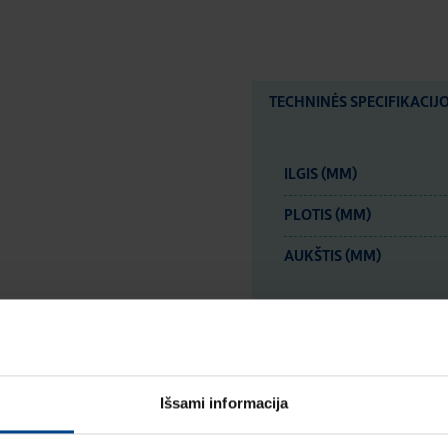
TECHNINĖS SPECIFIKACIJ
ILGIS (MM)
PLOTIS (MM)
AUKŠTIS (MM)
LOGISTIKOS DUOM
Išsami informacija