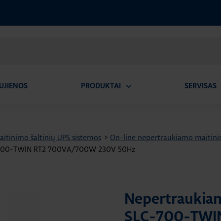
UJIENOS
PRODUKTAI
SERVISAS
Atidaryti
A
submeniu
itinimo šaltinių UPS sistemos
>
On-line nepertraukiamo maitinim
LC-700-TWIN RT2 700VA/700W 230V 50Hz
Nepertraukiam
SLC-700-TWI