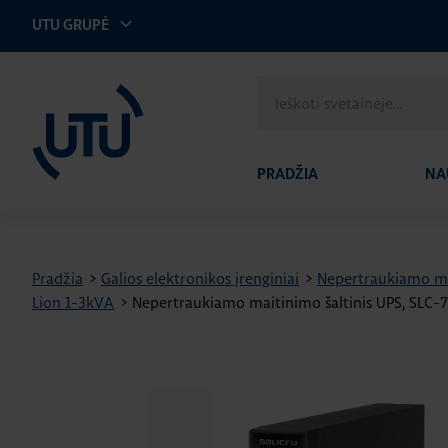
UTU GRUPĖ
UTU Lithuania
Ieškoti
svetainėje
PRADŽIA
NA
Pradžia
>
Galios elektronikos įrenginiai
>
Nepertraukiamo ma
Lion 1-3kVA
>
Nepertraukiamo maitinimo šaltinis UPS, S