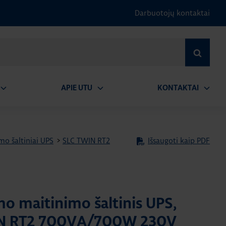
Darbuotojų kontaktai
IEŠKOTI
APIE UTU
KONTAKTAI
tidaryti
Atidaryti
Atidary
submeniu
submeniu
submen
o šaltiniai UPS
>
SLC TWIN RT2
Išsaugoti kaip PDF
o maitinimo šaltinis UPS,
N RT2 700VA/700W 230V