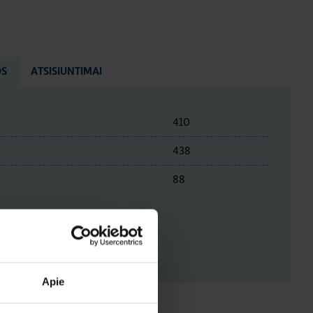
OS
ATSISIUNTIMAI
410
438
88
ENYS
Apie