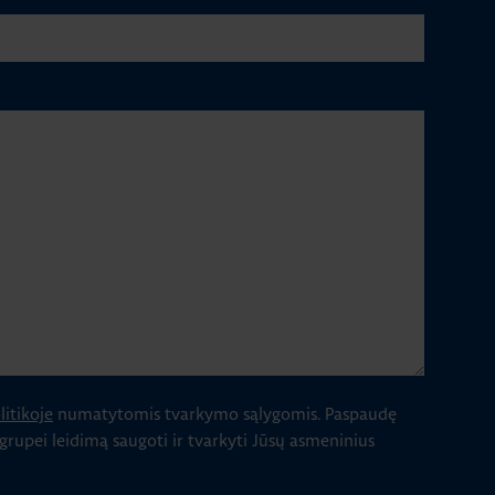
itikoje
numatytomis tvarkymo sąlygomis.
Paspaudę
 grupei leidimą saugoti ir tvarkyti Jūsų asmeninius