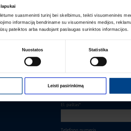
slapukai
tume suasmeninti turinį bei skelbimus, teikti visuomeninės medij
dojimo informaciją bendriname su visuomeninės medijos, reklamav
Vardas
*
os jūsų pateiktos arba naudojant paslaugas surinktos informacijos.
Nuostatos
Statistika
Pavardė
*
 VADOVAS
Įmonė
Leisti pasirinkimą
up.com
El. paštas
*
Telefono numeris