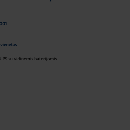
0001
 vienetas
PS su vidinėmis baterijomis