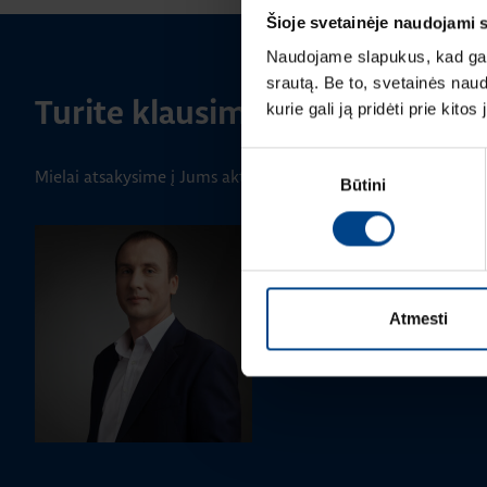
Šioje svetainėje naudojami 
Naudojame slapukus, kad galė
srautą. Be to, svetainės nau
Turite klausimų? Susisiekite
kurie gali ją pridėti prie kit
Sutikimo
Mielai atsakysime į Jums aktualius klausimus.
Būtini
pasirinkimas
GALIOS ELEKTRONIKOS SKYRIAUS
Gintaras Javorovičius
+370 612 61970
Atmesti
gintaras.javorovicius@utugro