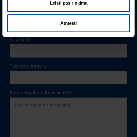
Leisti pasirinkimą
Įmonė
Atmesti
El. paštas
*
Telefono numeris
Kuo mes galime Jums padėti?