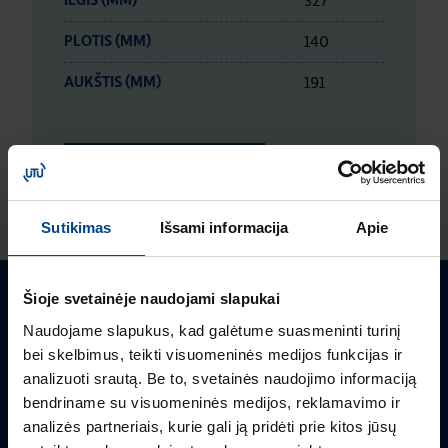
327
ILGIS (MM)
140
PLOTIS (MM)
191
AUKŠTIS (MM)
LOGISTIKOS DUOMENYS
Sutikimas
Išsami informacija
Apie
Šioje svetainėje naudojami slapukai
Turite klausimų? Susisiekite
Naudojame slapukus, kad galėtume suasmeninti turinį
bei skelbimus, teikti visuomeninės medijos funkcijas ir
Mielai atsakysime į Jums aktualius klausimus.
analizuoti srautą. Be to, svetainės naudojimo informaciją
bendriname su visuomeninės medijos, reklamavimo ir
analizės partneriais, kurie gali ją pridėti prie kitos jūsų