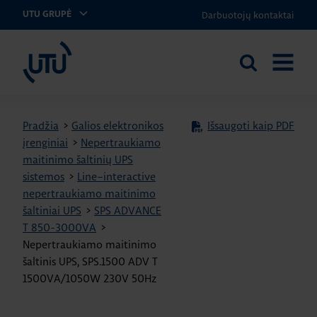
Darbuotojų kontaktai
UTU GRUPĖ
UTU Lithuania
Ieškoti
ATIDARY
svetainėje
MENIU
Pradžia
>
Galios elektronikos
Išsaugoti kaip PDF
įrenginiai
>
Nepertraukiamo
maitinimo šaltinių UPS
sistemos
>
Line–interactive
nepertraukiamo maitinimo
šaltiniai UPS
>
SPS ADVANCE
T 850-3000VA
>
Nepertraukiamo maitinimo
šaltinis UPS, SPS.1500 ADV T
1500VA/1050W 230V 50Hz