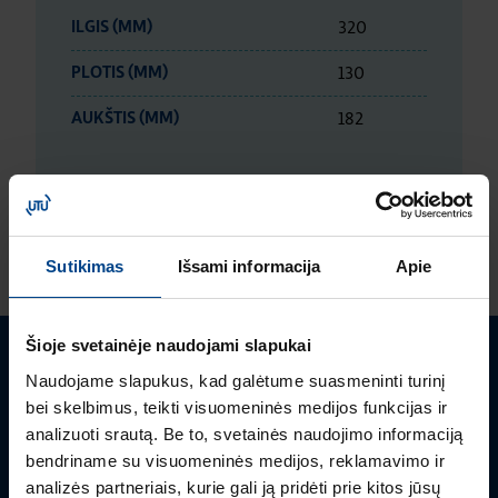
320
ILGIS (MM)
130
PLOTIS (MM)
182
AUKŠTIS (MM)
LOGISTIKOS DUOMENYS
Sutikimas
Išsami informacija
Apie
Šioje svetainėje naudojami slapukai
Turite klausimų? Susisiekite
Naudojame slapukus, kad galėtume suasmeninti turinį
bei skelbimus, teikti visuomeninės medijos funkcijas ir
Mielai atsakysime į Jums aktualius klausimus.
analizuoti srautą. Be to, svetainės naudojimo informaciją
bendriname su visuomeninės medijos, reklamavimo ir
analizės partneriais, kurie gali ją pridėti prie kitos jūsų