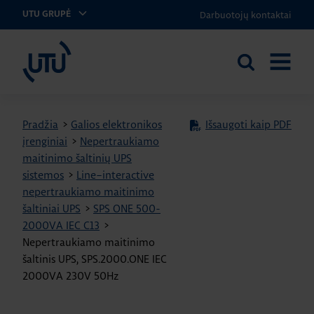
Darbuotojų kontaktai
UTU GRUPĖ
UTU Lithuania
Ieškoti
ATIDARY
svetainėje
MENIU
Pradžia
>
Galios elektronikos
Išsaugoti kaip PDF
įrenginiai
>
Nepertraukiamo
maitinimo šaltinių UPS
sistemos
>
Line–interactive
nepertraukiamo maitinimo
šaltiniai UPS
>
SPS ONE 500-
2000VA IEC C13
>
Nepertraukiamo maitinimo
šaltinis UPS, SPS.2000.ONE IEC
2000VA 230V 50Hz