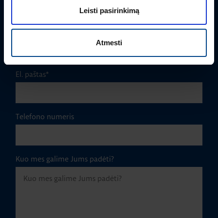
Leisti pasirinkimą
Įmonė
Atmesti
El. paštas
*
Telefono numeris
Kuo mes galime Jums padėti?