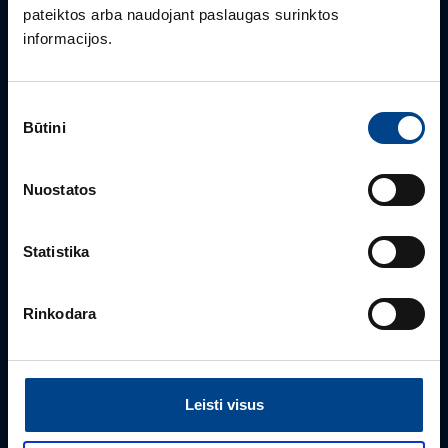
pateiktos arba naudojant paslaugas surinktos
informacijos.
Sutikimo
Būtini
pasirinkimas
Nuostatos
GALIOS ELEKTRONIKOS SKYRIAUS VADOVAS
Gintaras Javorovičius
Statistika
+370 612 61970
gintaras.javorovicius@utugroup.com
Rinkodara
Vardas
*
Leisti visus
Pavardė
*