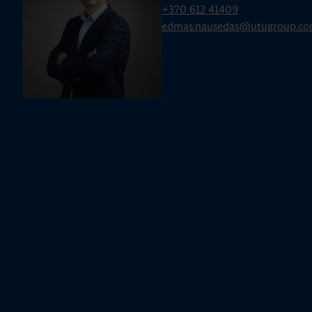
+370 612 41409
edmas.nausedas@utugroup.c