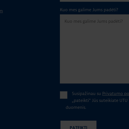
Kuo mes galime Jums padėti?
om
Susipažinau su
Privatumo pol
„pateikti" Jūs suteikiate UTU
duomenis.