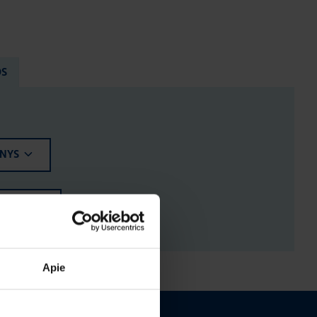
OS
ENYS
ĖJIMAI
Apie