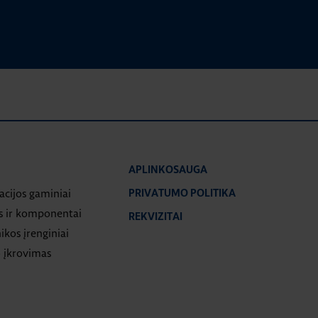
APLINKOSAUGA
iacijos gaminiai
PRIVATUMO POLITIKA
s ir komponentai
REKVIZITAI
ikos įrenginiai
 įkrovimas