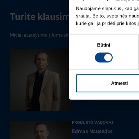
Naudojame slapukus, kad galė
Turite klausimų? Susisiekite
srautą. Be to, svetainės nau
kurie gali ją pridėti prie kit
Mielai atsakysime į Jums aktualius klausimus.
Sutikimo
Būtini
pasirinkimas
PRODUKTO VADOVAS
Rimvydas Biekša
+370 603 23732
rimvydas.bieksa@utugroup.co
Atmesti
PRODUKTO VADOVAS
Edmas Nausėdas