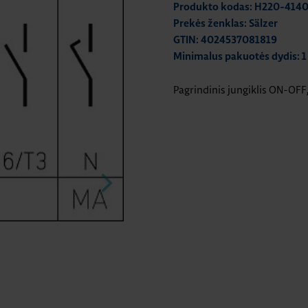
Produkto kodas: H220-414
Prekės ženklas: Sälzer
GTIN: 4024537081819
Minimalus pakuotės dydis: 1
Pagrindinis jungiklis ON-OFF