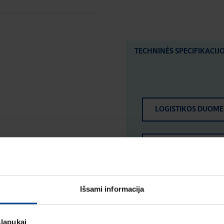
TECHNINĖS SPECIFIKACIJ
LOGISTIKOS DUOM
ĮVERTINIMAI IR ŽYM
Išsami informacija
slapukai