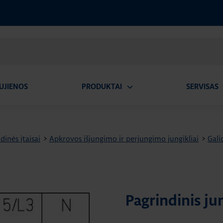
UJIENOS
PRODUKTAI
SERVISAS
Atidaryti
A
submeniu
dinės įtaisai
>
Apkrovos išjungimo ir perjungimo jungikliai
>
Galio
Pagrindinis ju