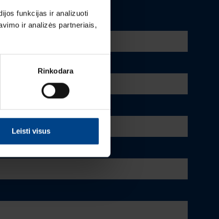
os funkcijas ir analizuoti
imo ir analizės partneriais,
Rinkodara
Leisti visus