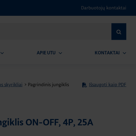
Darbuotojų kontaktai
IEŠKOTI
APIE UTU
KONTAKTAI
tidaryti
Atidaryti
Atidary
submeniu
submeniu
submen
s skyrikliai
>
Pagrindinis jungiklis
Išsaugoti kaip PDF
ngiklis ON-OFF, 4P, 25A