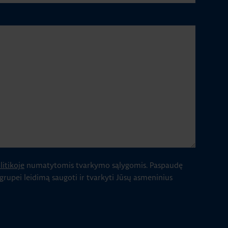
itikoje
numatytomis tvarkymo sąlygomis.
Paspaudę
 grupei leidimą saugoti ir tvarkyti Jūsų asmeninius