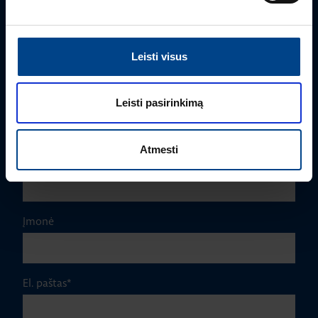
Rimvydas Biekša
+370 603 23732
Leisti visus
rimvydas.bieksa@utugroup.com
Vardas
*
Leisti pasirinkimą
Atmesti
Pavardė
*
Įmonė
El. paštas
*