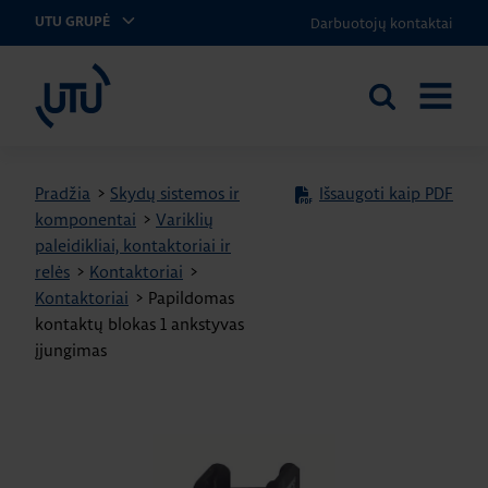
Darbuotojų kontaktai
UTU GRUPĖ
UTU Lithuania
Ieškoti
ATIDARY
svetainėje
MENIU
Pradžia
>
Skydų sistemos ir
Išsaugoti kaip PDF
komponentai
>
Variklių
paleidikliai, kontaktoriai ir
relės
>
Kontaktoriai
>
Kontaktoriai
>
Papildomas
kontaktų blokas 1 ankstyvas
įjungimas