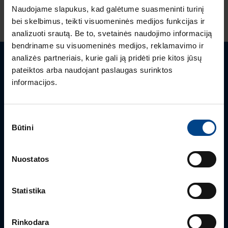
Naudojame slapukus, kad galėtume suasmeninti turinį
bei skelbimus, teikti visuomeninės medijos funkcijas ir
analizuoti srautą. Be to, svetainės naudojimo informaciją
bendriname su visuomeninės medijos, reklamavimo ir
analizės partneriais, kurie gali ją pridėti prie kitos jūsų
Turite klausimų? Susisiekite
pateiktos arba naudojant paslaugas surinktos
informacijos.
Mielai atsakysime į Jums aktualius klausimus.
Sutikimo
Būtini
pasirinkimas
Nuostatos
Statistika
Rinkodara
PRODUKTO VADOVAS