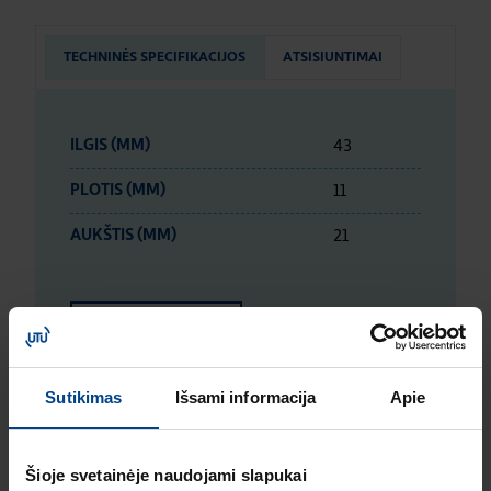
TECHNINĖS SPECIFIKACIJOS
ATSISIUNTIMAI
43
ILGIS (MM)
11
PLOTIS (MM)
21
AUKŠTIS (MM)
ETIM DUOMENYS
Sutikimas
Išsami informacija
Apie
LOGISTIKOS DUOMENYS
Šioje svetainėje naudojami slapukai
ĮVERTINIMAI IR ŽYMĖJIMAI