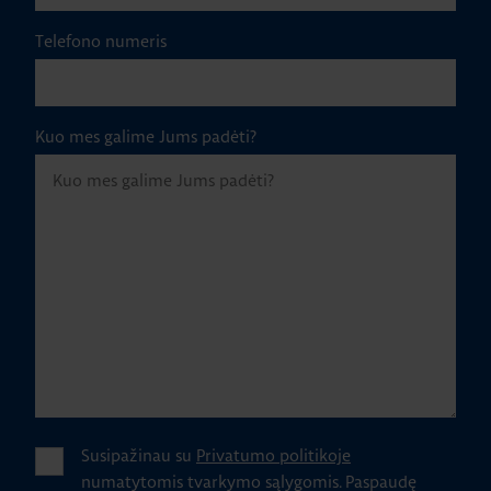
Telefono numeris
Kuo mes galime Jums padėti?
Susipažinau su
Privatumo politikoje
numatytomis tvarkymo sąlygomis.
Paspaudę