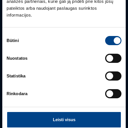
analizės partneriais, kurie gali ją pridėti prie kitos jūsų
pateiktos arba naudojant paslaugas surinktos
informacijos.
Sutikimo
Būtini
pasirinkimas
Nuostatos
PRODUKTO VADOVAS
Rimvydas Biekša
Statistika
+370 603 23732
rimvydas.bieksa@utugroup.com
Rinkodara
Vardas
*
Leisti visus