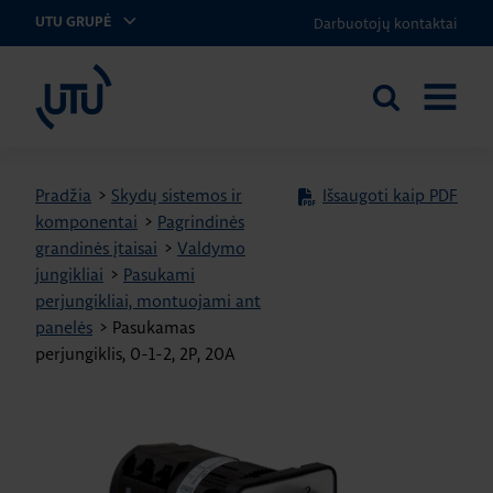
Darbuotojų kontaktai
UTU GRUPĖ
UTU Lithuania
Ieškoti
ATIDARY
svetainėje
MENIU
Pradžia
>
Skydų sistemos ir
Išsaugoti kaip PDF
komponentai
>
Pagrindinės
grandinės įtaisai
>
Valdymo
jungikliai
>
Pasukami
perjungikliai, montuojami ant
panelės
>
Pasukamas
perjungiklis, 0-1-2, 2P, 20A