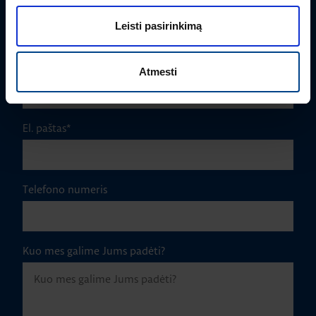
Pavardė
*
Leisti pasirinkimą
Įmonė
Atmesti
El. paštas
*
Telefono numeris
Kuo mes galime Jums padėti?