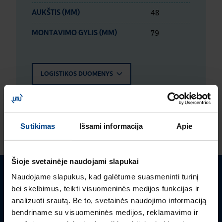
48
AUKŠTIS (MM)
79
MONTAVIMO GYLIS (MM)
LOGISTIKOS DUOMENYS
ĮVERTINIMAI IR ŽYMĖJIMAI
Sutikimas
Išsami informacija
Apie
Šioje svetainėje naudojami slapukai
Naudojame slapukus, kad galėtume suasmeninti turinį
Turite klausimų? Susisiekite
bei skelbimus, teikti visuomeninės medijos funkcijas ir
analizuoti srautą. Be to, svetainės naudojimo informaciją
Mielai atsakysime į Jums aktualius klausimus.
bendriname su visuomeninės medijos, reklamavimo ir