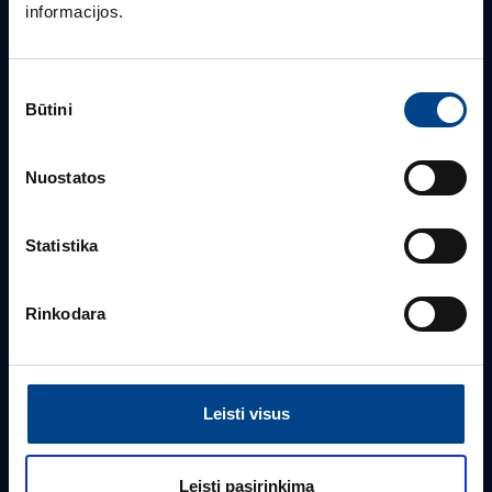
informacijos.
Sutikimo
Būtini
pasirinkimas
PRODUKTO VADOVAS
Nuostatos
Rimvydas Biekša
+370 603 23732
Statistika
rimvydas.bieksa@utugroup.com
Vardas
*
Rinkodara
Pavardė
*
Leisti visus
Leisti pasirinkimą