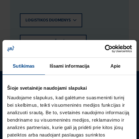
LOGISTIKOS DUOMENYS
ĮVERTINIMAI IR ŽYMĖJIMAI
Sutikimas
Išsami informacija
Apie
Turite klausimų? Susisiekite
Šioje svetainėje naudojami slapukai
Naudojame slapukus, kad galėtume suasmeninti turinį
Mielai atsakysime į Jums aktualius klausimus.
bei skelbimus, teikti visuomeninės medijos funkcijas ir
analizuoti srautą. Be to, svetainės naudojimo informaciją
bendriname su visuomeninės medijos, reklamavimo ir
analizės partneriais, kurie gali ją pridėti prie kitos jūsų
pateiktos arba naudojant paslaugas surinktos