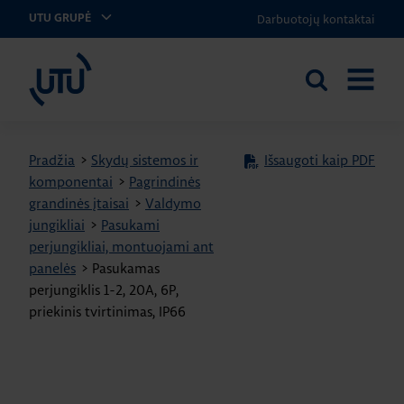
Darbuotojų kontaktai
UTU GRUPĖ
UTU Lithuania
Ieškoti
ATIDARY
svetainėje
MENIU
Pradžia
>
Skydų sistemos ir
Išsaugoti kaip PDF
komponentai
>
Pagrindinės
grandinės įtaisai
>
Valdymo
jungikliai
>
Pasukami
perjungikliai, montuojami ant
panelės
>
Pasukamas
perjungiklis 1-2, 20A, 6P,
priekinis tvirtinimas, IP66