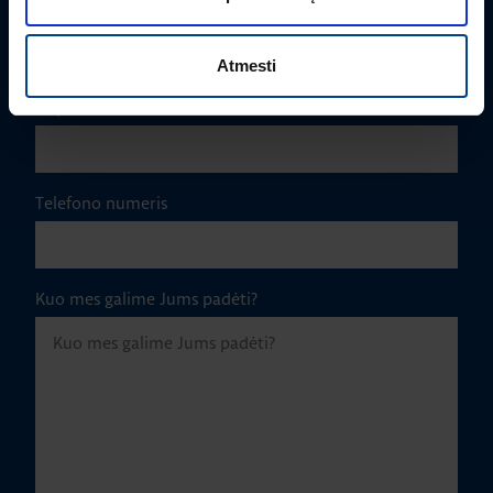
Įmonė
Atmesti
El. paštas
*
Telefono numeris
Kuo mes galime Jums padėti?