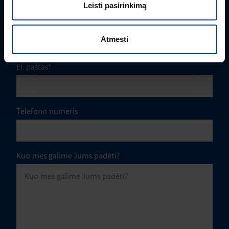
Leisti pasirinkimą
Įmonė
Atmesti
El. paštas
*
Telefono numeris
Kuo mes galime Jums padėti?