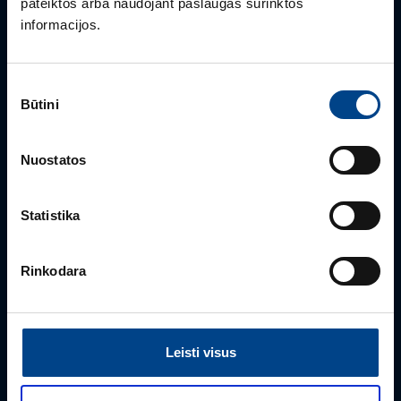
pateiktos arba naudojant paslaugas surinktos
informacijos.
Sutikimo
Būtini
pasirinkimas
PRODUKTO VADOVAS
Nuostatos
Rimvydas Biekša
+370 603 23732
Statistika
rimvydas.bieksa@utugroup.com
Rinkodara
Vardas
*
Leisti visus
Pavardė
*