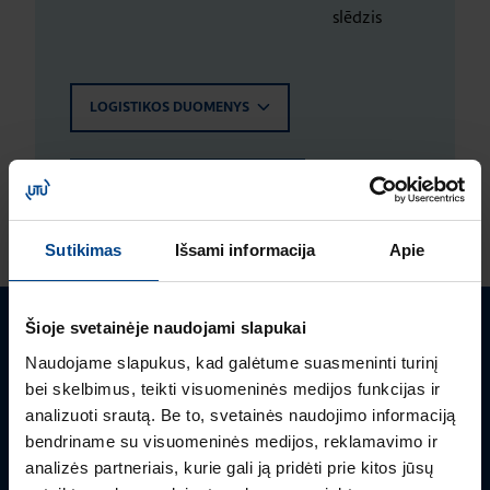
slēdzis
LOGISTIKOS DUOMENYS
ĮVERTINIMAI IR ŽYMĖJIMAI
Sutikimas
Išsami informacija
Apie
Šioje svetainėje naudojami slapukai
Turite klausimų? Susisiekite
Naudojame slapukus, kad galėtume suasmeninti turinį
bei skelbimus, teikti visuomeninės medijos funkcijas ir
Mielai atsakysime į Jums aktualius klausimus.
analizuoti srautą. Be to, svetainės naudojimo informaciją
bendriname su visuomeninės medijos, reklamavimo ir
analizės partneriais, kurie gali ją pridėti prie kitos jūsų