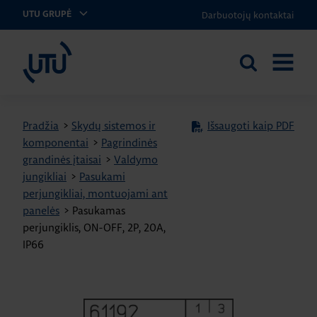
Darbuotojų kontaktai
UTU GRUPĖ
UTU Lithuania
Ieškoti
ATIDARY
svetainėje
MENIU
Pradžia
>
Skydų sistemos ir
Išsaugoti kaip PDF
komponentai
>
Pagrindinės
grandinės įtaisai
>
Valdymo
jungikliai
>
Pasukami
perjungikliai, montuojami ant
panelės
>
Pasukamas
perjungiklis, ON-OFF, 2P, 20A,
IP66