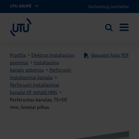
Darbuotojų kontaktai
UTU GRUPĖ
UTU Lithuania
Ieškoti
ATIDARY
svetainėje
MENIU
Pradžia
>
Elektros instaliacijos
Išsaugoti kaip PDF
gaminiai
>
Instaliacinių
kanalų sistemos
>
Perforuoti
instaliaciniai kanalai
>
Perforuoti instaliaciniai
kanalai HF tehalit.HNG
>
Perferuotas kanalas, 75×50
mm, šviesiai pilkas