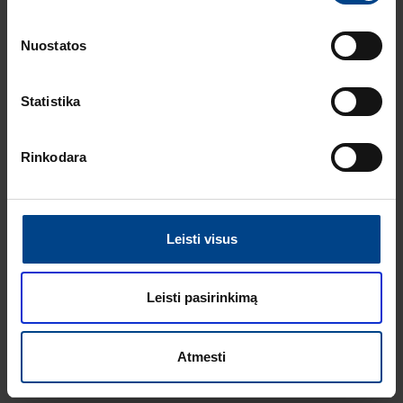
Skaitymo laikas: 1 min
HAGER elektros
Nuostatos
instaliacija
ARCHzona 2025
parodoje
Statistika
ELEKTROS
INSTALIACIJOS
GAMINIAI
Rinkodara
8.7.2025
Skaitymo laikas: 2
min
Berker W.1 cubyko:
Leisti visus
ilgaamžiškumas ir
tvarumas viename
Leisti pasirinkimą
ŽIŪRĖTI DAUGIAU STRAIPSNIŲ
Atmesti