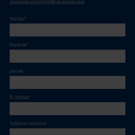
snieguole.virkietyte@utugroup.com
Vardas
*
Pavardė
*
Įmonė
El. paštas
*
Telefono numeris