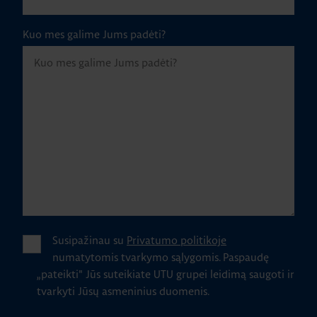
Kuo mes galime Jums padėti?
Susipažinau su
Privatumo politikoje
numatytomis tvarkymo sąlygomis.
Paspaudę
„pateikti" Jūs suteikiate UTU grupei leidimą saugoti ir
tvarkyti Jūsų asmeninius duomenis.