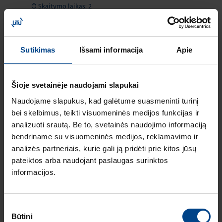
Skaitymo laikas: 2
min
HAGER lumina
intense – kainos ir
Sutikimas
Išsami informacija
Apie
kokybės standartas
Europoje
ELEKTROS
Šioje svetainėje naudojami slapukai
INSTALIACIJOS
GAMINIAI
Naudojame slapukus, kad galėtume suasmeninti turinį
16.12.2025
bei skelbimus, teikti visuomeninės medijos funkcijas ir
Skaitymo laikas: 1 min
analizuoti srautą. Be to, svetainės naudojimo informaciją
Naujas HAGER
bendriname su visuomeninės medijos, reklamavimo ir
instaliacinių kanalų
analizės partneriais, kurie gali ją pridėti prie kitos jūsų
ir jų sistemų
pateiktos arba naudojant paslaugas surinktos
katalogas
informacijos.
ELEKTROS
INSTALIACIJOS
GAMINIAI
RENGINIAI
Sutikimo
16.9.2025
Būtini
pasirinkimas