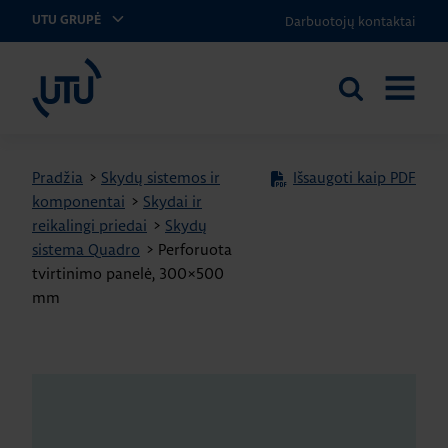
Darbuotojų kontaktai
UTU GRUPĖ
UTU Lithuania
Ieškoti
ATIDARY
svetainėje
MENIU
Pradžia
>
Skydų sistemos ir
Išsaugoti kaip PDF
komponentai
>
Skydai ir
reikalingi priedai
>
Skydų
sistema Quadro
>
Perforuota
tvirtinimo panelė, 300×500
mm