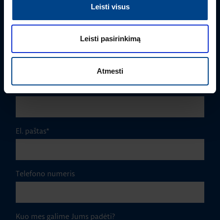
Vardas
*
Leisti visus
Leisti pasirinkimą
Pavardė
*
Atmesti
Įmonė
El. paštas
*
Telefono numeris
Kuo mes galime Jums padėti?