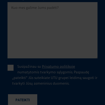
Susipažinau su
Privatumo politikoje
numatytomis tvarkymo sąlygomis.
Paspaudę
„pateikti" Jūs suteikiate UTU grupei leidimą saugoti ir
tvarkyti Jūsų asmeninius duomenis.