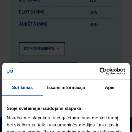
125
ILGIS (MM)
505
PLOTIS (MM)
300
AUKŠTIS (MM)
ETIM DUOMENYS
LOGISTIKOS DUOMENYS
Sutikimas
Išsami informacija
Apie
ĮVERTINIMAI IR ŽYMĖJIMAI
Šioje svetainėje naudojami slapukai
Naudojame slapukus, kad galėtume suasmeninti turinį
bei skelbimus, teikti visuomeninės medijos funkcijas ir
analizuoti srautą. Be to, svetainės naudojimo informaciją