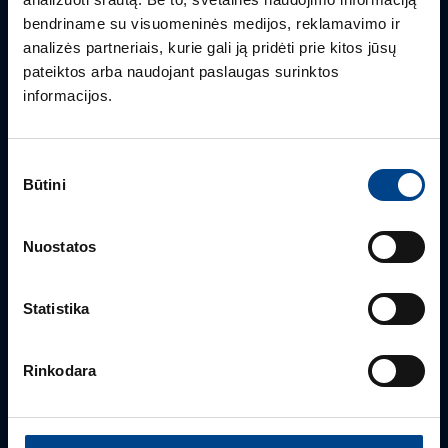
Turite klausimų? Susisiekite
bendriname su visuomeninės medijos, reklamavimo ir
analizės partneriais, kurie gali ją pridėti prie kitos jūsų
Mielai atsakysime į Jums aktualius klausimus.
pateiktos arba naudojant paslaugas surinktos
informacijos.
Sutikimo
Būtini
pasirinkimas
Nuostatos
Statistika
PRODUKTO VADOVAS
Edmas Nausėdas
Rinkodara
+370 612 41409
edmas.nausedas@utugroup.com