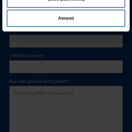
Įmonė
Atmesti
El. paštas
*
Telefono numeris
Kuo mes galime Jums padėti?