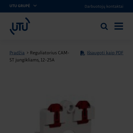
Darbuotojų kontaktai
UTU GRUPĖ
UTU Lithuania
Ieškoti
ATIDARY
svetainėje
MENIU
Pradžia
>
Reguliatorius CAM-
Išsaugoti kaip PDF
ST jungikliams, 12-25A