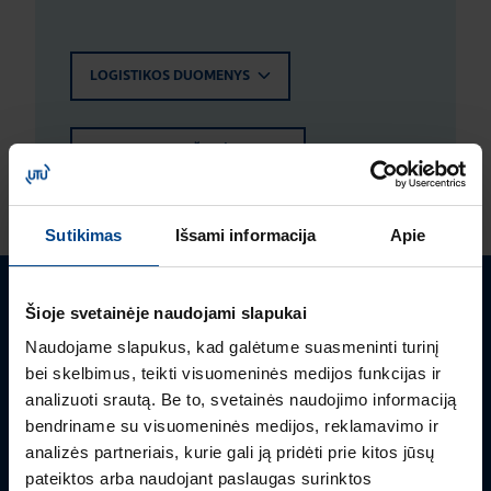
LOGISTIKOS DUOMENYS
ĮVERTINIMAI IR ŽYMĖJIMAI
Sutikimas
Išsami informacija
Apie
Šioje svetainėje naudojami slapukai
Turite klausimų? Susisiekite
Naudojame slapukus, kad galėtume suasmeninti turinį
Mielai atsakysime į Jums aktualius klausimus.
bei skelbimus, teikti visuomeninės medijos funkcijas ir
analizuoti srautą. Be to, svetainės naudojimo informaciją
bendriname su visuomeninės medijos, reklamavimo ir
analizės partneriais, kurie gali ją pridėti prie kitos jūsų
pateiktos arba naudojant paslaugas surinktos