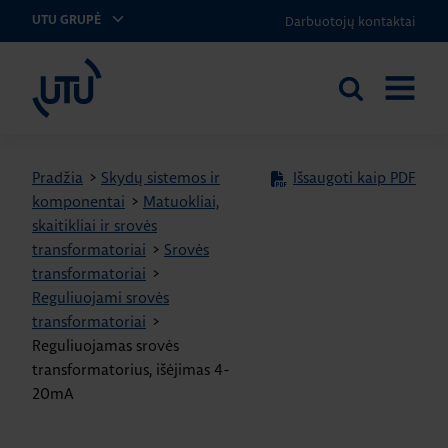
Darbuotojų kontaktai
UTU GRUPĖ
UTU Lithuania
Ieškoti
ATIDARY
svetainėje
MENIU
Pradžia
>
Skydų sistemos ir
Išsaugoti kaip PDF
komponentai
>
Matuokliai,
skaitikliai ir srovės
transformatoriai
>
Srovės
transformatoriai
>
Reguliuojami srovės
transformatoriai
>
Reguliuojamas srovės
transformatorius, išėjimas 4-
20mA