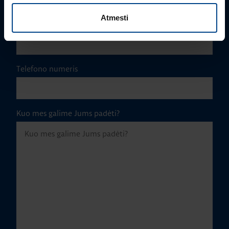
Atmesti
El. paštas
*
Telefono numeris
Kuo mes galime Jums padėti?