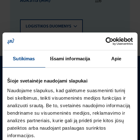
116
AUKŠTIS (MM)
LOGISTIKOS DUOMENYS
Sutikimas
Išsami informacija
Apie
Turite klausimų? Susisiekite
Šioje svetainėje naudojami slapukai
Mielai atsakysime į Jums aktualius klausimus.
Naudojame slapukus, kad galėtume suasmeninti turinį
bei skelbimus, teikti visuomeninės medijos funkcijas ir
analizuoti srautą. Be to, svetainės naudojimo informaciją
bendriname su visuomeninės medijos, reklamavimo ir
analizės partneriais, kurie gali ją pridėti prie kitos jūsų
pateiktos arba naudojant paslaugas surinktos
informacijos.