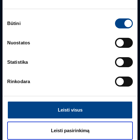
Sutikimo
Būtini
pasirinkimas
PRODUKTO VADOVAS
Rimvydas Biekša
Nuostatos
+370 603 23732
rimvydas.bieksa@utugroup.com
Statistika
Vardas
*
Rinkodara
Pavardė
*
Leisti visus
Įmonė
Leisti pasirinkimą