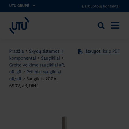
Darbuotojų kontaktai
UTU GRUPĖ
UTU Lithuania
Ieškoti
ATIDARY
svetainėje
MENIU
Pradžia
>
Skydų sistemos ir
Išsaugoti kaip PDF
komponentai
>
Saugikliai
>
Greito veikimo saugikliai aR,
uR, gR
>
Peiliniai saugikliai
uR/aR
>
Saugiklis, 200A,
690V, aR, DIN 1