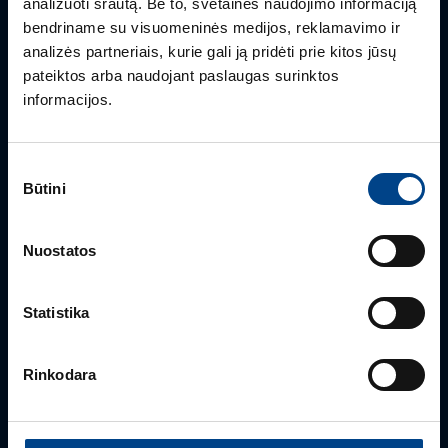
analizuoti srautą. Be to, svetainės naudojimo informaciją
Turite klausimų? Susisiekite
bendriname su visuomeninės medijos, reklamavimo ir
analizės partneriais, kurie gali ją pridėti prie kitos jūsų
Mielai atsakysime į Jums aktualius klausimus.
pateiktos arba naudojant paslaugas surinktos
informacijos.
Sutikimo
Būtini
pasirinkimas
Nuostatos
Statistika
PRODUKTO VADOVAS
Rimvydas Biekša
Rinkodara
+370 603 23732
rimvydas.bieksa@utugroup.com