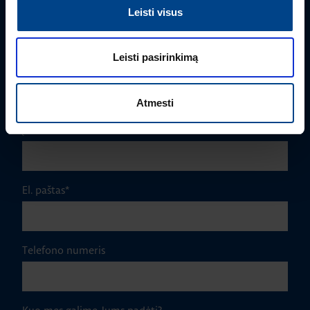
Vardas
*
Leisti visus
Leisti pasirinkimą
Pavardė
*
Atmesti
Įmonė
El. paštas
*
Telefono numeris