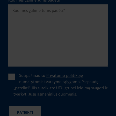
Kuo mes galime Jums padėti?
Susipažinau su
Privatumo politikoje
numatytomis tvarkymo sąlygomis.
Paspaudę
„pateikti" Jūs suteikiate UTU grupei leidimą saugoti ir
tvarkyti Jūsų asmeninius duomenis.