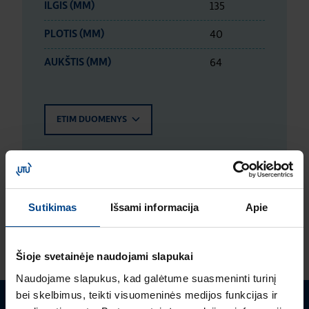
135
ILGIS (MM)
40
PLOTIS (MM)
64
AUKŠTIS (MM)
ETIM DUOMENYS
LOGISTIKOS DUOMENYS
Sutikimas
Išsami informacija
Apie
ĮVERTINIMAI IR ŽYMĖJIMAI
Šioje svetainėje naudojami slapukai
Naudojame slapukus, kad galėtume suasmeninti turinį
bei skelbimus, teikti visuomeninės medijos funkcijas ir