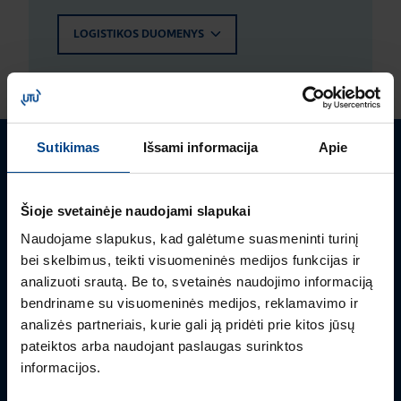
LOGISTIKOS DUOMENYS
Sutikimas
Išsami informacija
Apie
Turite klausimų? Susisiekite
Šioje svetainėje naudojami slapukai
Mielai atsakysime į Jums aktualius klausimus.
Naudojame slapukus, kad galėtume suasmeninti turinį
bei skelbimus, teikti visuomeninės medijos funkcijas ir
analizuoti srautą. Be to, svetainės naudojimo informaciją
bendriname su visuomeninės medijos, reklamavimo ir
analizės partneriais, kurie gali ją pridėti prie kitos jūsų
pateiktos arba naudojant paslaugas surinktos
informacijos.