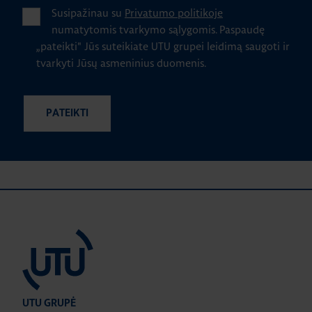
Susipažinau su
Privatumo politikoje
numatytomis tvarkymo sąlygomis.
Paspaudę
„pateikti" Jūs suteikiate UTU grupei leidimą saugoti ir
tvarkyti Jūsų asmeninius duomenis.
UTU GRUPĖ