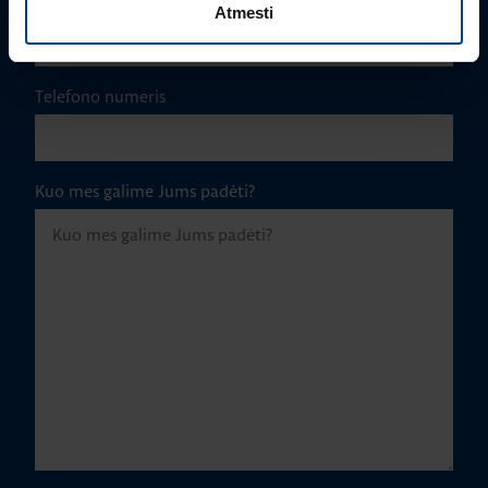
El. paštas
*
Atmesti
Telefono numeris
Kuo mes galime Jums padėti?