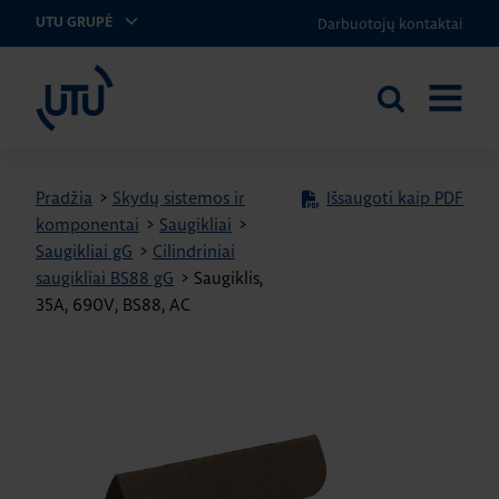
Darbuotojų kontaktai
UTU GRUPĖ
UTU Lithuania
Ieškoti
ATIDARY
svetainėje
MENIU
Pradžia
>
Skydų sistemos ir
Išsaugoti kaip PDF
komponentai
>
Saugikliai
>
Saugikliai gG
>
Cilindriniai
saugikliai BS88 gG
>
Saugiklis,
35A, 690V, BS88, AC