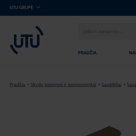
UTU GRUPĖ
UTU Lithuania
Ieškoti
svetainėje
PRADŽIA
NA
Pradžia
>
Skydų sistemos ir komponentai
>
Saugikliai
>
Saug