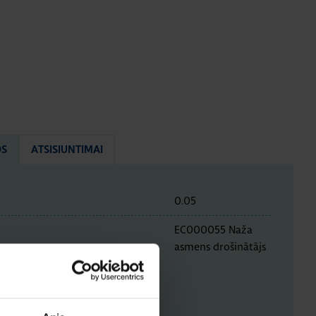
OS
ATSISIUNTIMAI
0.05
EC000055 Naža
asmens drošinātājs
ENYS