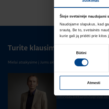
Sutikimas
Šioje svetainėje naudojami 
Naudojame slapukus, kad galė
srautą. Be to, svetainės nau
kurie gali ją pridėti prie kit
Turite klausimų? Susisiekite
Sutikimo
Būtini
pasirinkimas
Mielai atsakysime į Jums aktualius klausimus.
PRODUKTO VADOVAS
Rimvydas Biekša
Atmesti
+370 603 23732
rimvydas.bieksa@utugroup.co