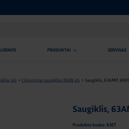
UJIENOS
PRODUKTAI
SERVISAS
Atidaryti
A
submeniu
ikliai gG
>
Cilindriniai saugikliai BS88 gG
>
Saugiklis, 63AMP, 690
Saugiklis, 63
Produkto kodas: 63ET