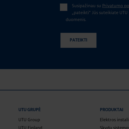
Susipažinau su
Privatumo pol
„pateikti" Jūs suteikiate UTU
duomenis.
UTU GRUPĖ
PRODUKTAI
UTU Group
Elektros instal
UTU Finland
Skydų sistemo