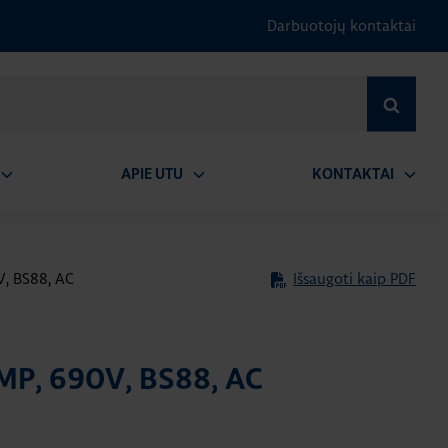
Darbuotojų kontaktai
IEŠKOTI
APIE UTU
KONTAKTAI
tidaryti
Atidaryti
Atidary
submeniu
submeniu
submen
V, BS88, AC
Išsaugoti kaip PDF
AMP, 690V, BS88, AC