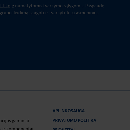
itikoje
numatytomis tvarkymo sąlygomis.
Paspaudę
 grupei leidimą saugoti ir tvarkyti Jūsų asmeninius
APLINKOSAUGA
iacijos gaminiai
PRIVATUMO POLITIKA
s ir komponentai