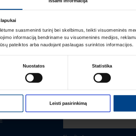
Išsami informacija
slapukai
tume suasmeninti turinį bei skelbimus, teikti visuomeninės medij
dojimo informaciją bendriname su visuomeninės medijos, reklamav
os jūsų pateiktos arba naudojant paslaugas surinktos informacijos.
Vardas
*
Nuostatos
Statistika
Pavardė
*
Leisti pasirinkimą
Įmonė
m