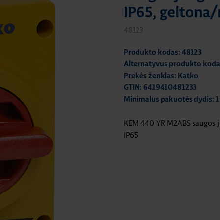
IP65, geltona
48123
Produkto kodas: 48123
Alternatyvus produkto ko
Prekės ženklas: Katko
GTIN: 6419410481233
Minimalus pakuotės dydis: 1
KEM 440 YR M2ABS saugos ju
IP65