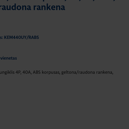
/raudona rankena
das: KEM440UY/RABS
 vienetas
ngiklis 4P, 40A, ABS korpusas, geltona/raudona rankena,