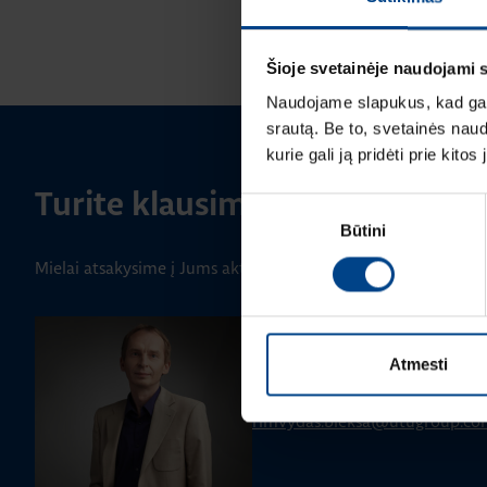
Šioje svetainėje naudojami 
Naudojame slapukus, kad galė
srautą. Be to, svetainės nau
kurie gali ją pridėti prie kit
Turite klausimų? Susisiekite
Sutikimo
Būtini
pasirinkimas
Mielai atsakysime į Jums aktualius klausimus.
PRODUKTO VADOVAS
Rimvydas Biekša
Atmesti
+370 603 23732
rimvydas.bieksa@utugroup.co