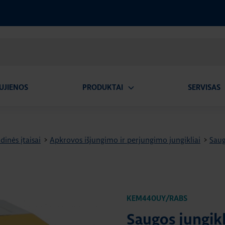
UJIENOS
PRODUKTAI
SERVISAS
Atidaryti
A
submeniu
dinės įtaisai
>
Apkrovos išjungimo ir perjungimo jungikliai
>
Saug
KEM440UY/RABS
Saugos jungikl