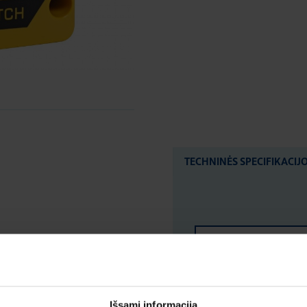
TECHNINĖS SPECIFIKACIJ
LOGISTIKOS DUOM
ĮVERTINIMAI IR ŽYM
Išsami informacija