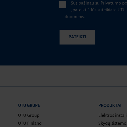
Susipažinau su
Privatumo pol
„pateikti" Jūs suteikiate UTU
duomenis.
UTU GRUPĖ
PRODUKTAI
UTU Group
Elektros instal
UTU Finland
Skydų sistemo