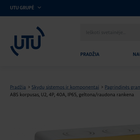
UTU GRUPĖ
UTU Lithuania
Ieškoti
svetainėje
PRADŽIA
NA
Pradžia
>
Skydų sistemos ir komponentai
>
Pagrindinės gran
ABS korpusas, U2, 4P, 40A, IP65, geltona/raudona rankena