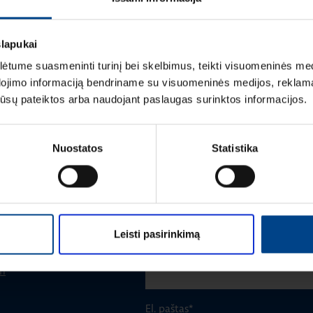
slapukai
tume suasmeninti turinį bei skelbimus, teikti visuomeninės medij
dojimo informaciją bendriname su visuomeninės medijos, reklamav
os jūsų pateiktos arba naudojant paslaugas surinktos informacijos.
Vardas
*
Nuostatos
Statistika
Pavardė
*
Leisti pasirinkimą
Įmonė
m
El. paštas
*