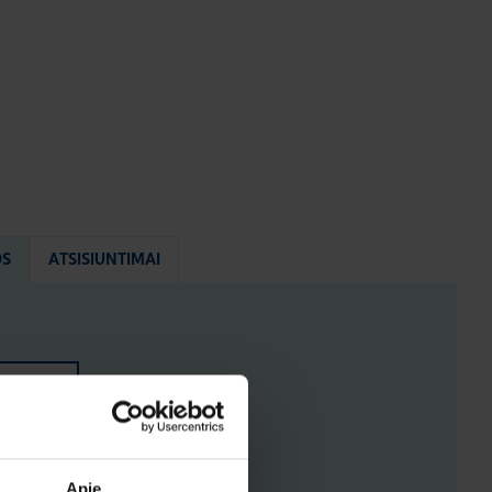
OS
ATSISIUNTIMAI
ENYS
ĖJIMAI
Apie