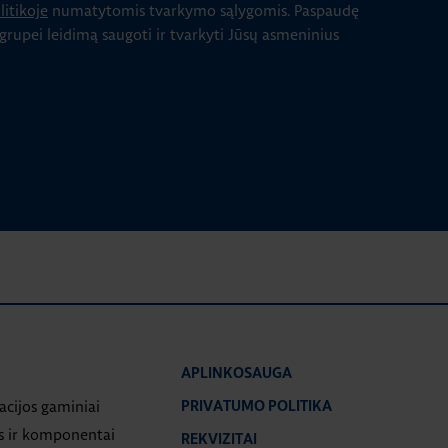
itikoje
numatytomis tvarkymo sąlygomis.
Paspaudę
 grupei leidimą saugoti ir tvarkyti Jūsų asmeninius
APLINKOSAUGA
iacijos gaminiai
PRIVATUMO POLITIKA
s ir komponentai
REKVIZITAI