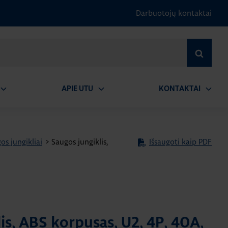
Darbuotojų kontaktai
IEŠKOTI
APIE UTU
KONTAKTAI
tidaryti
Atidaryti
Atidary
submeniu
submeniu
submen
os jungikliai
>
Saugos jungiklis,
Išsaugoti kaip PDF
is, ABS korpusas, U2, 4P, 40A,