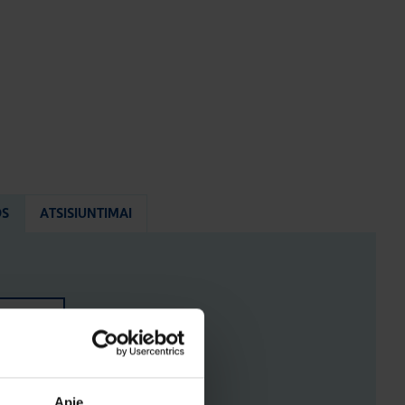
OS
ATSISIUNTIMAI
ENYS
ĖJIMAI
Apie