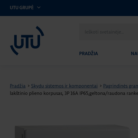
UTU GRUPĖ
UTU Lithuania
Ieškoti
svetainėje
PRADŽIA
NA
Pradžia
>
Skydų sistemos ir komponentai
>
Pagrindinės gran
lakštinio plieno korpusas, 3P 16A IP65,geltona/raudona rank