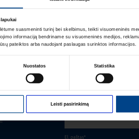
slapukai
tume suasmeninti turinį bei skelbimus, teikti visuomeninės medij
dojimo informaciją bendriname su visuomeninės medijos, reklamav
os jūsų pateiktos arba naudojant paslaugas surinktos informacijos.
Vardas
*
Nuostatos
Statistika
Pavardė
*
Leisti pasirinkimą
Įmonė
m
El. paštas
*