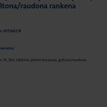
eltona/raudona rankena
s: KET316Y/R
 vienetas
is 3P, 16A, lakštinio plieno korpusas, geltona/raudona