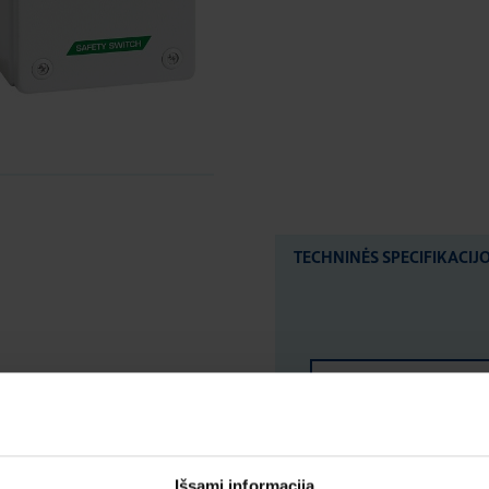
TECHNINĖS SPECIFIKACIJ
LOGISTIKOS DUOM
ĮVERTINIMAI IR ŽYM
Išsami informacija