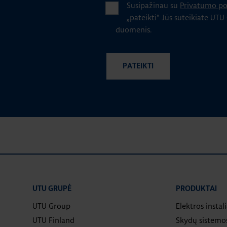
Susipažinau su
Privatumo pol
„pateikti" Jūs suteikiate UTU
duomenis.
UTU GRUPĖ
PRODUKTAI
UTU Group
Elektros instal
UTU Finland
Skydų sistemo