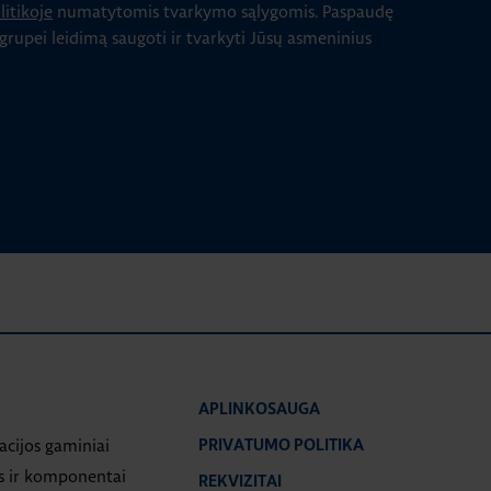
itikoje
numatytomis tvarkymo sąlygomis.
Paspaudę
 grupei leidimą saugoti ir tvarkyti Jūsų asmeninius
APLINKOSAUGA
iacijos gaminiai
PRIVATUMO POLITIKA
s ir komponentai
REKVIZITAI