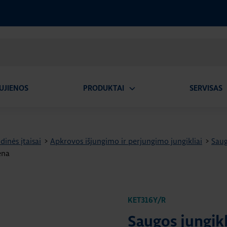
UJIENOS
PRODUKTAI
SERVISAS
Atidaryti
A
submeniu
dinės įtaisai
>
Apkrovos išjungimo ir perjungimo jungikliai
>
Saug
ena
KET316Y/R
Saugos jungikl