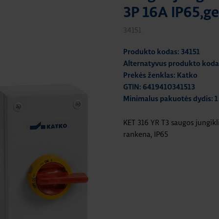
3P 16A IP65,g
34151
Produkto kodas: 34151
Alternatyvus produkto koda
Prekės ženklas: Katko
GTIN: 6419410341513
Minimalus pakuotės dydis: 1
KET 316 YR T3 saugos jungikl
rankena, IP65