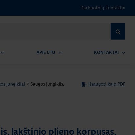
Darbuotojų kontaktai
IEŠKOTI
APIE UTU
KONTAKTAI
tidaryti
Atidaryti
Atidary
submeniu
submeniu
submen
os jungikliai
>
Saugos jungiklis,
Išsaugoti kaip PDF
is, lakštinio plieno korpusas,