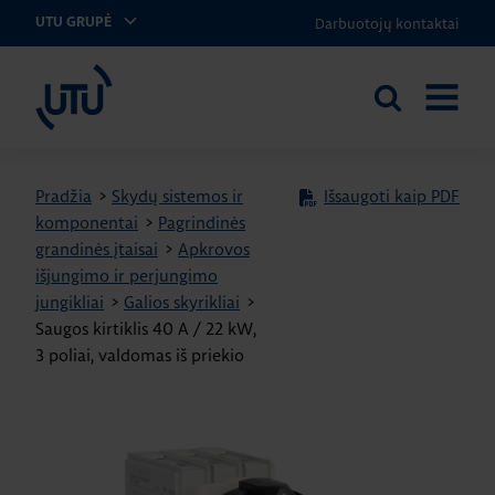
Darbuotojų kontaktai
UTU GRUPĖ
UTU Lithuania
Ieškoti
ATIDARY
svetainėje
MENIU
Pradžia
>
Skydų sistemos ir
Išsaugoti kaip PDF
komponentai
>
Pagrindinės
grandinės įtaisai
>
Apkrovos
išjungimo ir perjungimo
jungikliai
>
Galios skyrikliai
>
Saugos kirtiklis 40 A / 22 kW,
3 poliai, valdomas iš priekio