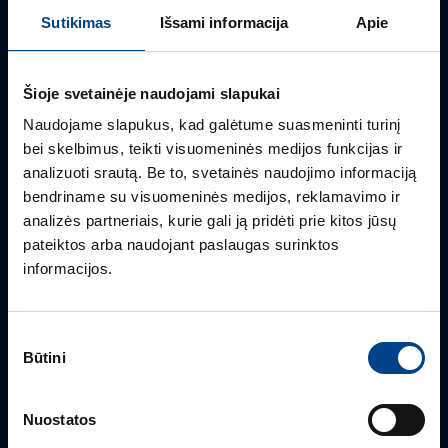
Turite klausimų? Susisiekite
Sutikimas
Išsami informacija
Apie
Mielai atsakysime į Jums aktualius klausimus.
Šioje svetainėje naudojami slapukai
Naudojame slapukus, kad galėtume suasmeninti turinį
bei skelbimus, teikti visuomeninės medijos funkcijas ir
analizuoti srautą. Be to, svetainės naudojimo informaciją
bendriname su visuomeninės medijos, reklamavimo ir
analizės partneriais, kurie gali ją pridėti prie kitos jūsų
pateiktos arba naudojant paslaugas surinktos
informacijos.
PRODUKTO VADOVAS
Sutikimo
Rimvydas Biekša
Būtini
pasirinkimas
+370 603 23732
rimvydas.bieksa@utugroup.com
Nuostatos