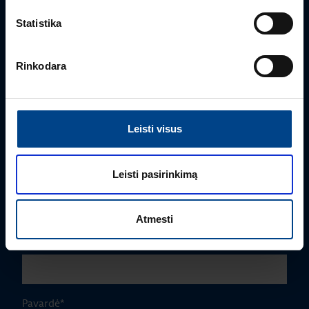
Statistika
Rinkodara
Leisti visus
PRODUKTO VADOVAS
Edmas Nausėdas
Leisti pasirinkimą
+370 612 41409
edmas.nausedas@utugroup.com
Atmesti
Vardas
*
Pavardė
*