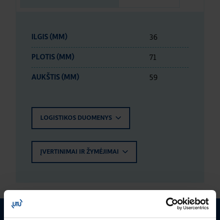
36
ILGIS (MM)
71
PLOTIS (MM)
59
AUKŠTIS (MM)
LOGISTIKOS DUOMENYS
ĮVERTINIMAI IR ŽYMĖJIMAI