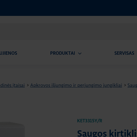
UJIENOS
PRODUKTAI
SERVISAS
Atidaryti
A
submeniu
dinės įtaisai
>
Apkrovos išjungimo ir perjungimo jungikliai
>
Saug
KET3315Y/R
Saugos kirtikli