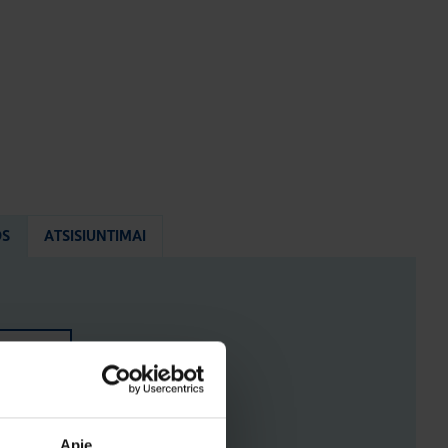
OS
ATSISIUNTIMAI
ENYS
ĖJIMAI
Apie