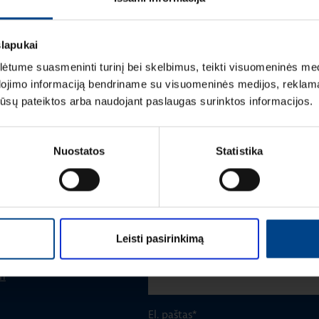
slapukai
tume suasmeninti turinį bei skelbimus, teikti visuomeninės medij
dojimo informaciją bendriname su visuomeninės medijos, reklamav
os jūsų pateiktos arba naudojant paslaugas surinktos informacijos.
Vardas
*
Nuostatos
Statistika
Pavardė
*
Leisti pasirinkimą
Įmonė
m
El. paštas
*