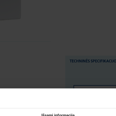
TECHNINĖS SPECIFIKACIJ
LOGISTIKOS DUOM
ĮVERTINIMAI IR ŽYM
Išsami informacija