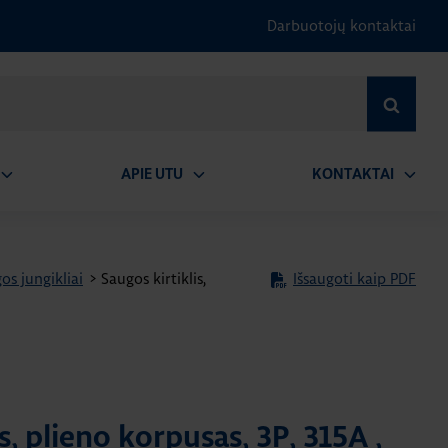
Darbuotojų kontaktai
IEŠKOTI
APIE UTU
KONTAKTAI
tidaryti
Atidaryti
Atidary
submeniu
submeniu
submen
os jungikliai
>
Saugos kirtiklis,
Išsaugoti kaip PDF
s, plieno korpusas, 3P, 315A ,