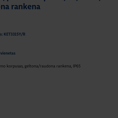
ona rankena
s: KET3315Y/R
 vienetas
lieno korpusas, geltona/raudona rankena, IP65