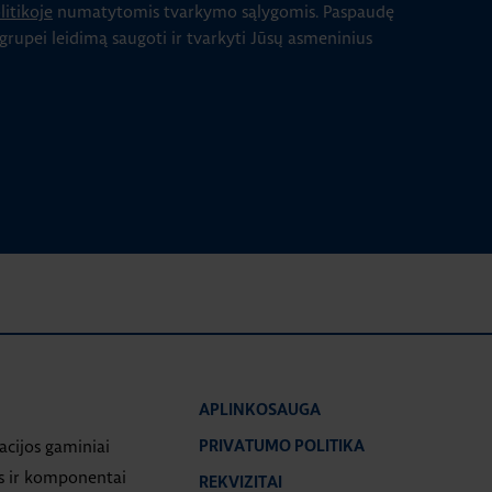
itikoje
numatytomis tvarkymo sąlygomis.
Paspaudę
 grupei leidimą saugoti ir tvarkyti Jūsų asmeninius
APLINKOSAUGA
iacijos gaminiai
PRIVATUMO POLITIKA
s ir komponentai
REKVIZITAI