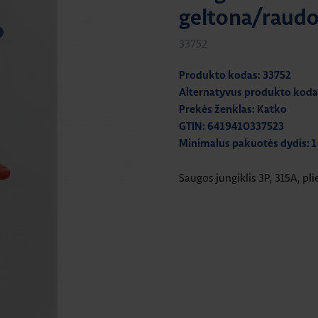
geltona/raud
33752
Produkto kodas: 33752
Alternatyvus produkto koda
Prekės ženklas: Katko
GTIN: 6419410337523
Minimalus pakuotės dydis: 1
Saugos jungiklis 3P, 315A, p