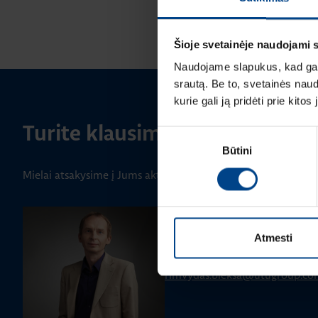
Šioje svetainėje naudojami 
Naudojame slapukus, kad galė
srautą. Be to, svetainės nau
kurie gali ją pridėti prie kit
Turite klausimų? Susisiekite
Sutikimo
Būtini
pasirinkimas
Mielai atsakysime į Jums aktualius klausimus.
PRODUKTO VADOVAS
Rimvydas Biekša
Atmesti
+370 603 23732
rimvydas.bieksa@utugroup.co