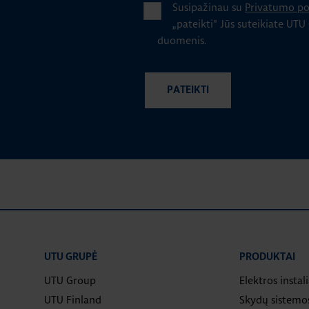
Susipažinau su
Privatumo pol
„pateikti" Jūs suteikiate UTU
duomenis.
UTU GRUPĖ
PRODUKTAI
UTU Group
Elektros instal
UTU Finland
Skydų sistemo