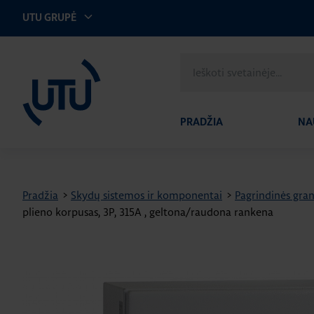
UTU GRUPĖ
UTU Lithuania
Ieškoti
svetainėje
PRADŽIA
NA
Pradžia
>
Skydų sistemos ir komponentai
>
Pagrindinės gran
plieno korpusas, 3P, 315A , geltona/raudona rankena