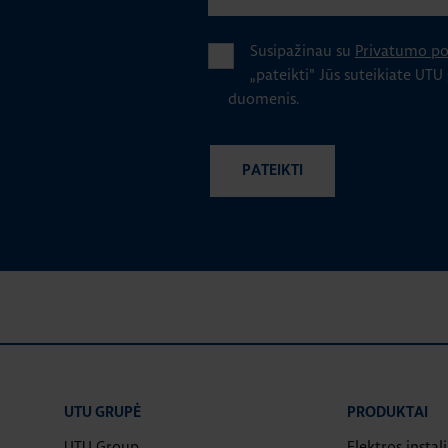
Susipažinau su
Privatumo pol
„pateikti" Jūs suteikiate UTU
duomenis.
UTU GRUPĖ
PRODUKTAI
UTU Group
Elektros instal