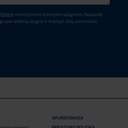
itikoje
numatytomis tvarkymo sąlygomis.
Paspaudę
 grupei leidimą saugoti ir tvarkyti Jūsų asmeninius
APLINKOSAUGA
iacijos gaminiai
PRIVATUMO POLITIKA