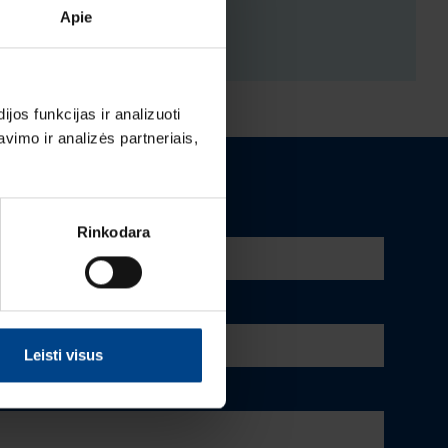
Apie
ENYS
os funkcijas ir analizuoti
imo ir analizės partneriais,
Rinkodara
Leisti visus