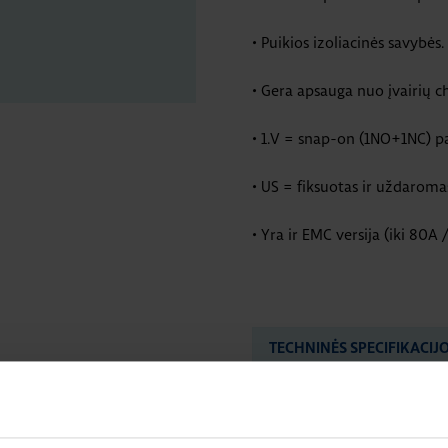
• Puikios izoliacinės savybės.
• Gera apsauga nuo įvairių c
• 1.V = snap-on (1NO+1NC) pa
• US = fiksuotas ir uždaroma
• Yra ir EMC versija (iki 80A
TECHNINĖS SPECIFIKACIJ