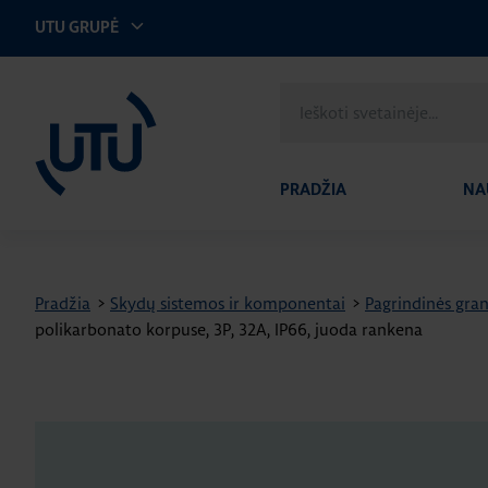
UTU GRUPĖ
UTU Lithuania
Ieškoti
svetainėje
PRADŽIA
NA
Pradžia
>
Skydų sistemos ir komponentai
>
Pagrindinės gran
polikarbonato korpuse, 3P, 32A, IP66, juoda rankena