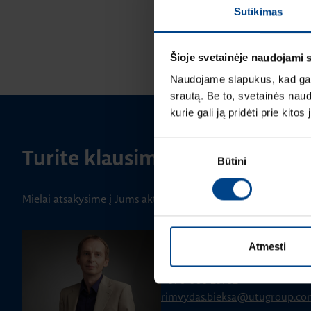
Sutikimas
Šioje svetainėje naudojami 
Naudojame slapukus, kad galė
srautą. Be to, svetainės nau
kurie gali ją pridėti prie kit
Sutikimo
Turite klausimų? Susisiekite
Būtini
pasirinkimas
Mielai atsakysime į Jums aktualius klausimus.
PRODUKTO VADOVAS
Atmesti
Rimvydas Biekša
+370 603 23732
rimvydas.bieksa@utugroup.co