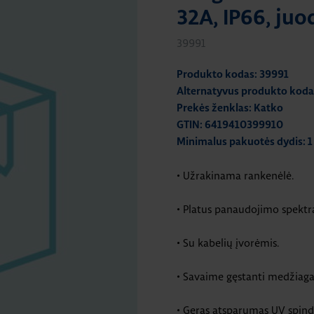
32A, IP66, ju
39991
Produkto kodas: 39991
Alternatyvus produkto kod
Prekės ženklas: Katko
GTIN: 6419410399910
Minimalus pakuotės dydis: 1
• Užrakinama rankenėlė.
• Platus panaudojimo spektra
• Su kabelių įvorėmis.
• Savaime gęstanti medžiaga
• Geras atsparumas UV spind