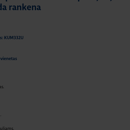
oda rankena
as: KUM332U
 vienetas
s.
.
uliams.