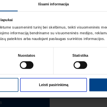
Išsami informacija
LOGISTIKOS DUOM
slapukai
tume suasmeninti turinį bei skelbimus, teikti visuomeninės medij
dojimo informaciją bendriname su visuomeninės medijos, reklamav
os jūsų pateiktos arba naudojant paslaugas surinktos informacijos.
Vardas
*
Nuostatos
Statistika
Pavardė
*
Leisti pasirinkimą
Įmonė
m