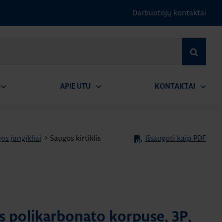
Darbuotojų kontaktai
IEŠKOTI
APIE UTU
KONTAKTAI
tidaryti
Atidaryti
Atidary
submeniu
submeniu
submen
os jungikliai
>
Saugos kirtiklis
Išsaugoti kaip PDF
is polikarbonato korpuse, 3P,