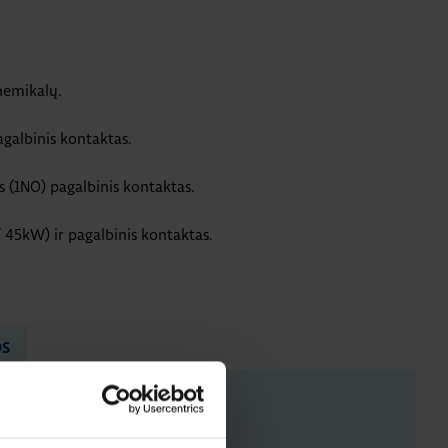
hemikalų.
galbinis kontaktas.
s (1NO) pagalbinis kontaktas.
 / 45kW) ir pagalbinis kontaktas.
OS