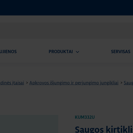
UJIENOS
PRODUKTAI
SERVISAS
Atidaryti
A
submeniu
dinės įtaisai
>
Apkrovos išjungimo ir perjungimo jungikliai
>
Saug
KUM332U
Saugos kirtikl