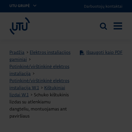
Darbuotojų kontaktai
UTU GRUPĖ
UTU Lithuania
Ieškoti
ATIDARY
svetainėje
MENIU
Pradžia
>
Elektros instaliacijos
Išsaugoti kaip PDF
gaminiai
>
Potinkinė/virštinkinė elektros
instaliacija
>
Potinkinė/virštinkinė elektros
instaliacija W.1
>
Kištukiniai
lizdai W.1
>
Schuko kištukinis
lizdas su atlenkiamu
dangteliu, montuojamas ant
paviršiaus