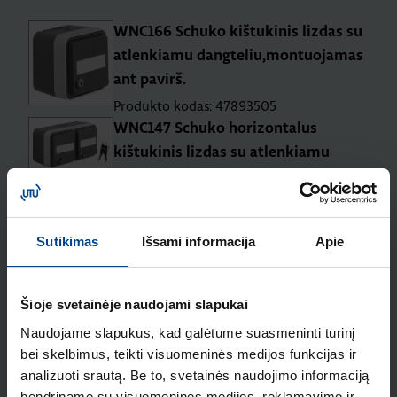
WNC166 Schuko kištukinis lizdas su
atlenkiamu dangteliu,montuojamas
ant pavirš.
Produkto kodas: 47893505
WNC147 Schuko horizontalus
kištukinis lizdas su atlenkiamu
dangteliu
Produkto kodas: 47893525
Sutikimas
Išsami informacija
Apie
Susiję produktai
Šioje svetainėje naudojami slapukai
Vienvietis rėmelis, korpuso apšv.,
Naudojame slapukus, kad galėtume suasmeninti turinį
230V (balta 0,3mA), IP55, Berker
bei skelbimus, teikti visuomeninės medijos funkcijas ir
Produkto kodas: 13383512
analizuoti srautą. Be to, svetainės naudojimo informaciją
WNA697 Vienvietis rėmelis, korpuso
bendriname su visuomeninės medijos, reklamavimo ir