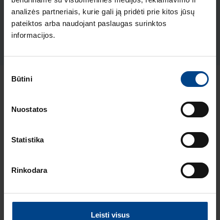
analizės partneriais, kurie gali ją pridėti prie kitos jūsų
apšv., 230V (mėlyna 5mA ), IP55,
pateiktos arba naudojant paslaugas surinktos
Berker
informacijos.
Produkto kodas: 13383513
Sutikimo
Būtini
pasirinkimas
Naujausi straipsniai pagal temą
Elektros instaliacijos gaminiai
Nuostatos
ELEKTROS
Statistika
INSTALIACIJOS
GAMINIAI
18.2.2026
Rinkodara
Skaitymo laikas: 2
min
HAGER lumina
intense – kainos ir
Leisti visus