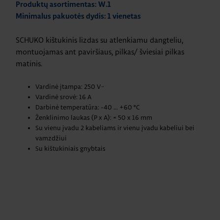
Produktų asortimentas: W.1
Minimalus pakuotės dydis: 1 vienetas
SCHUKO kištukinis lizdas su atlenkiamu dangteliu,
montuojamas ant paviršiaus, pilkas/ šviesiai pilkas
matinis.
Vardinė įtampa: 250 V~
Vardinė srovė: 16 A
Darbinė temperatūra: -40 ... +60 °C
Ženklinimo laukas (P x A): ≈ 50 x 16 mm
Su vienu įvadu 2 kabeliams ir vienu įvadu kabeliui bei
vamzdžiui
Su kištukiniais gnybtais