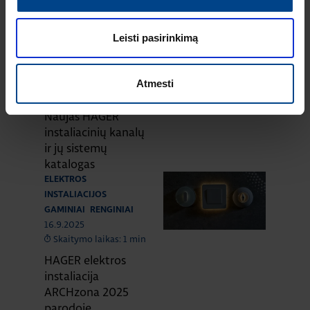
kokybės standartas
Europoje
ELEKTROS
Leisti pasirinkimą
INSTALIACIJOS
GAMINIAI
16.12.2025
Atmesti
Skaitymo laikas: 1 min
Naujas HAGER
instaliacinių kanalų
ir jų sistemų
katalogas
ELEKTROS
INSTALIACIJOS
GAMINIAI
RENGINIAI
16.9.2025
Skaitymo laikas: 1 min
HAGER elektros
instaliacija
ARCHzona 2025
parodoje