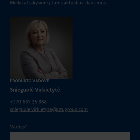
Mielai atsakysime į Jums aktualius klausimus.
PRODUKTO VADOVĖ
Snieguolė Virkietytė
+370 687 26 868
snieguole.virkietyte@utugroup.com
Vardas
*