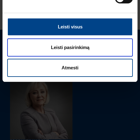
ŽIŪRĖTI DAUGIAU STRAIPSNIŲ
Leisti visus
Turite klausimų? Susisiekite
Leisti pasirinkimą
Mielai atsakysime į Jums aktualius klausimus.
Atmesti