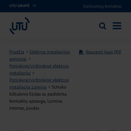
Darbuotojų kontaktai
UTU GRUPĖ
UTU Lithuania
Ieškoti
ATIDARY
svetainėje
MENIU
Pradžia
>
Elektros instaliacijos
Išsaugoti kaip PDF
gaminiai
>
Potinkinė/virštinkinė elektros
instaliacija
>
Potinkinė/virštinkinė elektros
instaliacija Lumina
>
Schuko
kištukinis lizdas su padidinta
kontaktų apsauga, Lumina
Intense, juodas