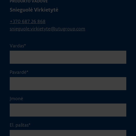
PRODUKTO VADOVĖ
Snieguolė Virkietytė
+370 687 26 868
snieguole.virkietyte@utugroup.com
Vardas
*
Pavardė
*
Įmonė
El. paštas
*