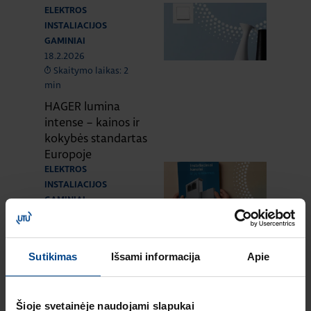
ELEKTROS
INSTALIACIJOS
GAMINIAI
18.2.2026
Skaitymo laikas: 2
min
HAGER lumina
intense – kainos ir
kokybės standartas
Europoje
ELEKTROS
INSTALIACIJOS
GAMINIAI
16.12.2025
Skaitymo laikas: 1 min
Naujas HAGER
Sutikimas
Išsami informacija
Apie
instaliacinių kanalų
ir jų sistemų
katalogas
Šioje svetainėje naudojami slapukai