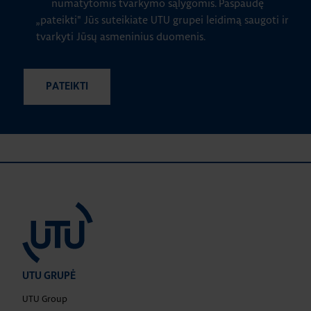
numatytomis tvarkymo sąlygomis.
Paspaudę
„pateikti" Jūs suteikiate UTU grupei leidimą saugoti ir
tvarkyti Jūsų asmeninius duomenis.
UTU GRUPĖ
UTU Group