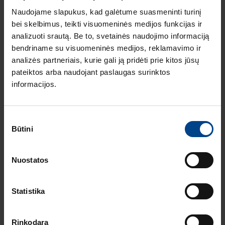
ELEKTROS
Naudojame slapukus, kad galėtume suasmeninti turinį
INSTALIACIJOS
bei skelbimus, teikti visuomeninės medijos funkcijas ir
GAMINIAI
RENGINIAI
16.9.2025
analizuoti srautą. Be to, svetainės naudojimo informaciją
Skaitymo laikas: 1 min
bendriname su visuomeninės medijos, reklamavimo ir
HAGER elektros
analizės partneriais, kurie gali ją pridėti prie kitos jūsų
instaliacija
pateiktos arba naudojant paslaugas surinktos
ARCHzona 2025
informacijos.
parodoje
ELEKTROS
Sutikimo
INSTALIACIJOS
Būtini
GAMINIAI
pasirinkimas
8.7.2025
Skaitymo laikas: 2
Nuostatos
min
Berker W.1 cubyko:
ilgaamžiškumas ir
Statistika
tvarumas viename
Rinkodara