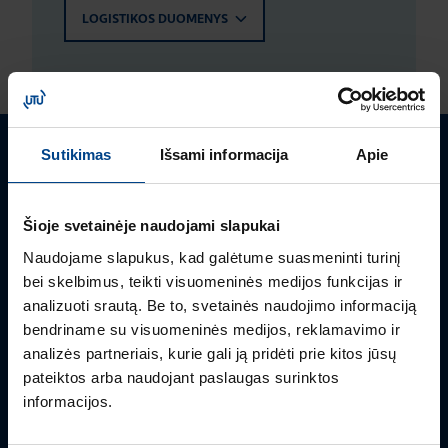
LOGISTIKOS DUOMENYS
Sutikimas
Išsami informacija
Apie
Turite klausimų? Susisiekite
Mielai atsakysime į Jums aktualius klausimus.
Šioje svetainėje naudojami slapukai
Naudojame slapukus, kad galėtume suasmeninti turinį
bei skelbimus, teikti visuomeninės medijos funkcijas ir
analizuoti srautą. Be to, svetainės naudojimo informaciją
bendriname su visuomeninės medijos, reklamavimo ir
analizės partneriais, kurie gali ją pridėti prie kitos jūsų
pateiktos arba naudojant paslaugas surinktos
informacijos.