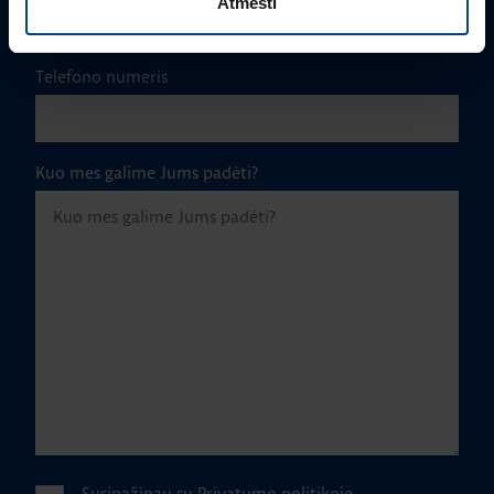
Atmesti
Telefono numeris
Kuo mes galime Jums padėti?
Susipažinau su
Privatumo politikoje