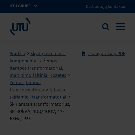
Darbuotojų kontaktai
UTU GRUPĖ
UTU Lithuania
Ieškoti
ATIDARY
svetainėje
MENIU
Pradžia
>
Skydų sistemos ir
Išsaugoti kaip PDF
komponentai
>
Žemos
įtampos transformatoriai,
maitinimo šaltiniai, rozetės
>
Žemos įtampos
transformatoriai
>
3-faziai
skiriamieji transformatoriai
>
Skiriamasis transformatorius,
3P, 30kVA, 400/400V, 47-
63Hz, IP23