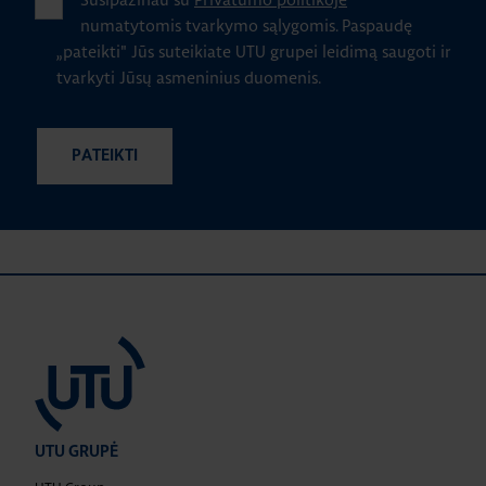
numatytomis tvarkymo sąlygomis.
Paspaudę
„pateikti" Jūs suteikiate UTU grupei leidimą saugoti ir
tvarkyti Jūsų asmeninius duomenis.
UTU GRUPĖ