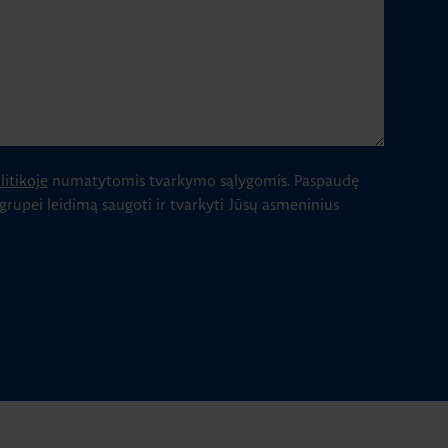
itikoje
numatytomis tvarkymo sąlygomis.
Paspaudę
 grupei leidimą saugoti ir tvarkyti Jūsų asmeninius