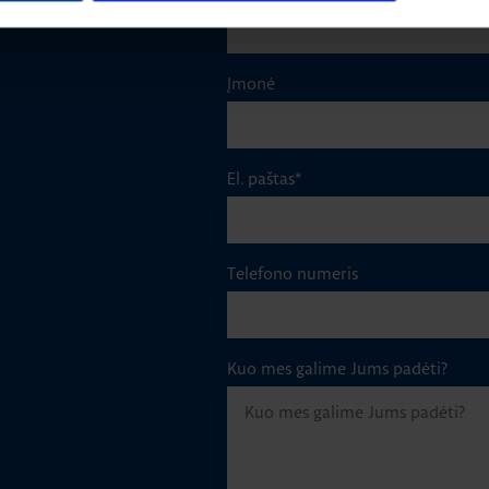
Įmonė
El. paštas
*
Telefono numeris
Kuo mes galime Jums padėti?