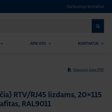
Darbuotojų kontaktai
IEŠKOTI
APIE UTU
KONTAKTAI
tidaryti
Atidaryti
Atidary
submeniu
submeniu
submen
Išsaugoti kaip PDF
ščia) RTV/RJ45 lizdams, 20×115
afitas, RAL9011