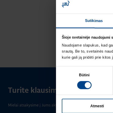
Sutikimas
Šioje svetainėje naudojami 
Naudojame slapukus, kad galė
srautą. Be to, svetainės nau
kurie gali ją pridėti prie kit
Sutikimo
Būtini
pasirinkimas
Turite klausimų? Susisiekite
Mielai atsakysime į Jums aktualius klausimus.
Atmesti