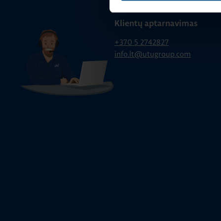
BENDRA INFORMACIJA
Klientų aptarnavimas
+370 5 2742827
info.lt@utugroup.com