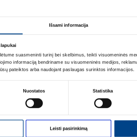
ETIM DUOMENYS
LOGISTIKOS DUOM
Išsami informacija
ĮVERTINIMAI IR ŽYM
slapukai
tume suasmeninti turinį bei skelbimus, teikti visuomeninės medij
dojimo informaciją bendriname su visuomeninės medijos, reklamav
os jūsų pateiktos arba naudojant paslaugas surinktos informacijos.
Nuostatos
Statistika
Vardas
*
Leisti pasirinkimą
Pavardė
*