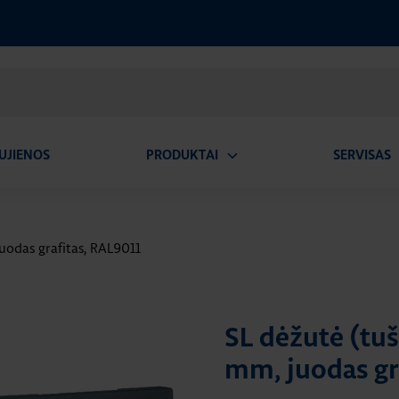
UJIENOS
PRODUKTAI
SERVISAS
Atidaryti
A
submeniu
uodas grafitas, RAL9011
SL dėžutė (tu
mm, juodas gr