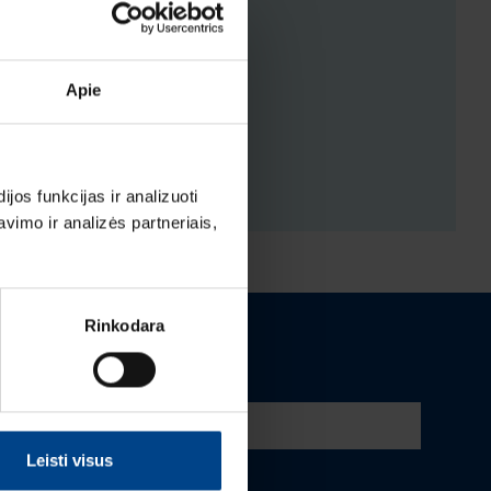
ENYS
Apie
ĖJIMAI
os funkcijas ir analizuoti
imo ir analizės partneriais,
Rinkodara
Leisti visus