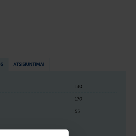
OS
ATSISIUNTIMAI
130
170
55