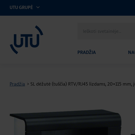
UTU GRUPĖ
UTU Lithuania
Ieškoti
svetainėje
PRADŽIA
NA
Pradžia
>
SL dėžutė (tuščia) RTV/RJ45 lizdams, 20×115 mm, j