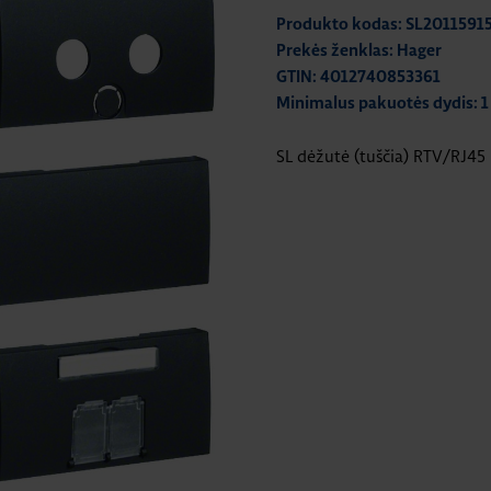
Produkto kodas: SL2011591
Prekės ženklas: Hager
GTIN: 4012740853361
Minimalus pakuotės dydis: 1
SL dėžutė (tuščia) RTV/RJ45