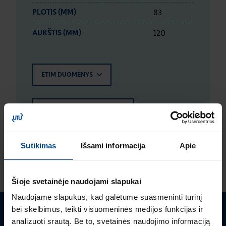
83
PLOTIS (MM)
120
AUKŠTIS (MM)
ETIM DUOMENYS
LOGISTIKOS DUOMENYS
Sutikimas
Išsami informacija
Apie
ĮVERTINIMAI IR ŽYMĖJIMAI
Šioje svetainėje naudojami slapukai
Naudojame slapukus, kad galėtume suasmeninti turinį
bei skelbimus, teikti visuomeninės medijos funkcijas ir
Turite klausimų? Susisiekite
analizuoti srautą. Be to, svetainės naudojimo informaciją