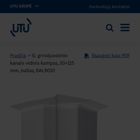
Darbuotojų kontaktai
UTU GRUPĖ
UTU Lithuania
Ieškoti
ATIDARY
svetainėje
MENIU
Pradžia
>
SL grindjuostinio
Išsaugoti kaip PDF
kanalo vidinis kampas, 20×115
mm, baltas, RAL9010