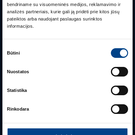
bendriname su visuomeninės medijos, reklamavimo ir
analizės partneriais, kurie gali ją pridėti prie kitos jūsų
Mielai atsakysime į Jums aktualius klausimus.
pateiktos arba naudojant paslaugas surinktos
informacijos.
Sutikimo
Būtini
pasirinkimas
Nuostatos
BENDRA INFORMACIJA
Statistika
Klientų aptarnavimas
+370 5 2742827
Rinkodara
info.lt@utugroup.com
Vardas
*