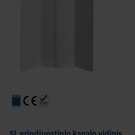
SL grindjuostinio kanalo vidinis