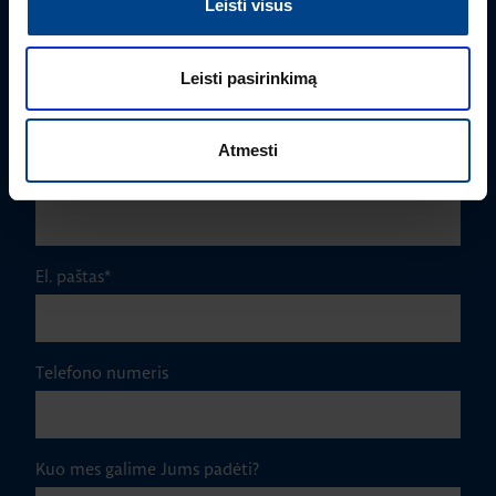
Leisti visus
Leisti pasirinkimą
Pavardė
*
Atmesti
Įmonė
El. paštas
*
Telefono numeris
Kuo mes galime Jums padėti?