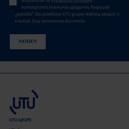
Susipažinau su
Privatumo politikoje
numatytomis tvarkymo sąlygomis.
Paspaudę
„pateikti" Jūs suteikiate UTU grupei leidimą saugoti ir
tvarkyti Jūsų asmeninius duomenis.
UTU GRUPĖ