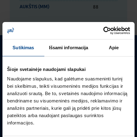
88
AUKŠTIS (MM)
Sutikimas
Išsami informacija
Apie
Turite klausimų? Susisiekite
Mielai atsakysime į Jums aktualius klausimus.
Šioje svetainėje naudojami slapukai
Naudojame slapukus, kad galėtume suasmeninti turinį
bei skelbimus, teikti visuomeninės medijos funkcijas ir
analizuoti srautą. Be to, svetainės naudojimo informaciją
bendriname su visuomeninės medijos, reklamavimo ir
analizės partneriais, kurie gali ją pridėti prie kitos jūsų
pateiktos arba naudojant paslaugas surinktos
informacijos.