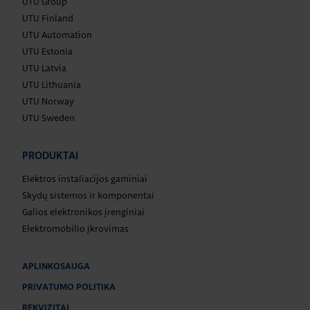
UTU Group
UTU Finland
UTU Automation
UTU Estonia
UTU Latvia
UTU Lithuania
UTU Norway
UTU Sweden
PRODUKTAI
Elektros instaliacijos gaminiai
Skydų sistemos ir komponentai
Galios elektronikos įrenginiai
Elektromobilio įkrovimas
APLINKOSAUGA
PRIVATUMO POLITIKA
REKVIZITAI