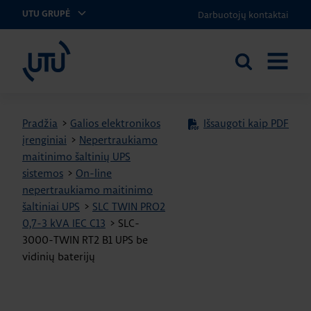
Darbuotojų kontaktai
UTU GRUPĖ
UTU Lithuania
Ieškoti
ATIDARY
svetainėje
MENIU
Pradžia
>
Galios elektronikos
Išsaugoti kaip PDF
įrenginiai
>
Nepertraukiamo
maitinimo šaltinių UPS
sistemos
>
On-line
nepertraukiamo maitinimo
šaltiniai UPS
>
SLC TWIN PRO2
0,7-3 kVA IEC C13
>
SLC-
3000-TWIN RT2 B1 UPS be
vidinių baterijų