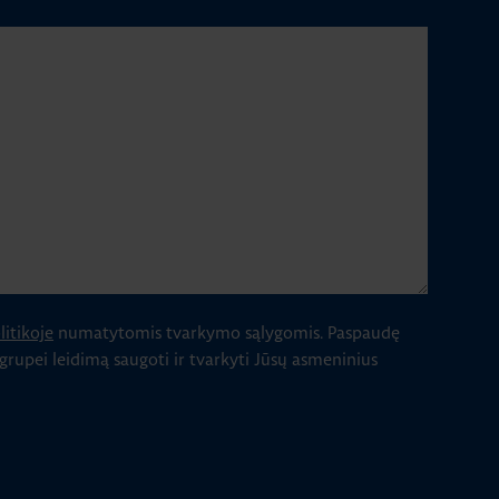
itikoje
numatytomis tvarkymo sąlygomis.
Paspaudę
 grupei leidimą saugoti ir tvarkyti Jūsų asmeninius