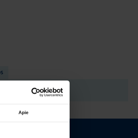
OS
Apie