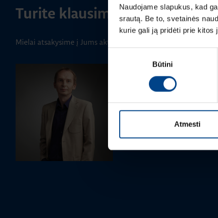
Naudojame slapukus, kad galė
Turite klausimų? Susisiekite
srautą. Be to, svetainės nau
kurie gali ją pridėti prie kit
Mielai atsakysime į Jums aktualius klausimus.
Sutikimo
Būtini
pasirinkimas
PRODUKTO VADOVAS
Rimvydas Biekša
+370 603 23732
rimvydas.bieksa@utugroup.co
Atmesti