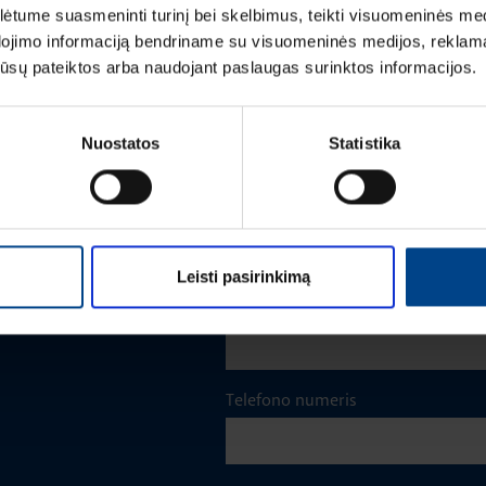
tume suasmeninti turinį bei skelbimus, teikti visuomeninės medij
Vardas
*
dojimo informaciją bendriname su visuomeninės medijos, reklamav
os jūsų pateiktos arba naudojant paslaugas surinktos informacijos.
Pavardė
*
Nuostatos
Statistika
Įmonė
m
Leisti pasirinkimą
El. paštas
*
Telefono numeris