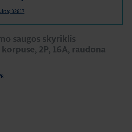
duktą: 32817
mo saugos skyriklis
 korpuse, 2P, 16A, raudona
/R