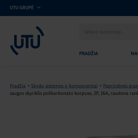
UTU GRUPĖ
UTU Lithuania
Ieškoti
svetainėje
PRADŽIA
NA
Pradžia
>
Skydų sistemos ir komponentai
>
Pagrindinės gran
saugos skyriklis polikarbonato korpuse, 2P, 16A, raudona ra