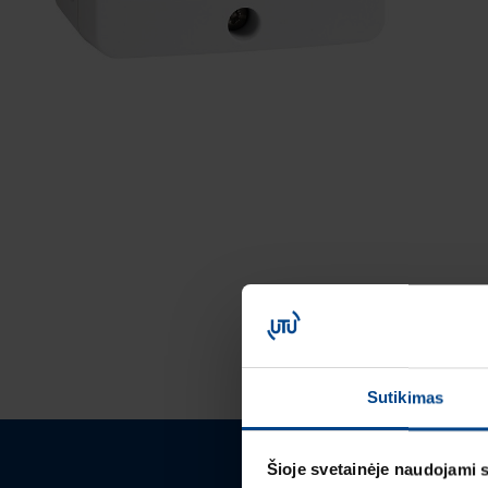
Sutikimas
Šioje svetainėje naudojami 