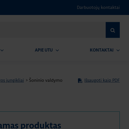
Darbuotojų kontaktai
IEŠKOTI
APIE UTU
KONTAKTAI
tidaryti
Atidaryti
Atidary
submeniu
submeniu
submen
os jungikliai
>
Šoninio valdymo
Išsaugoti kaip PDF
amas produktas