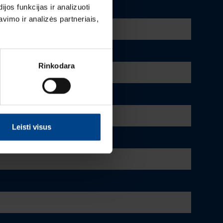
os funkcijas ir analizuoti
imo ir analizės partneriais,
Rinkodara
Leisti visus