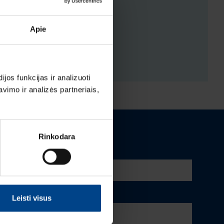
ENYS
Apie
ĖJIMAI
os funkcijas ir analizuoti
imo ir analizės partneriais,
Rinkodara
Leisti visus