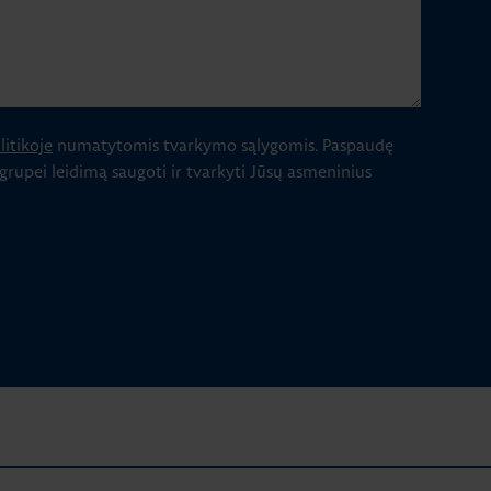
itikoje
numatytomis tvarkymo sąlygomis.
Paspaudę
 grupei leidimą saugoti ir tvarkyti Jūsų asmeninius