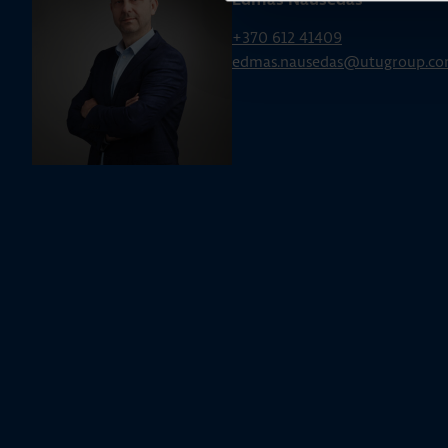
Edmas Nausėdas
+370 612 41409
edmas.nausedas@utugroup.c