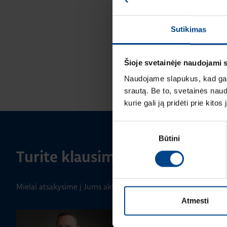
Sutikimas
Šioje svetainėje naudojami 
Naudojame slapukus, kad galė
srautą. Be to, svetainės nau
kurie gali ją pridėti prie kit
Sutikimo
Būtini
pasirinkimas
Turite klausimų? Susisiekite
Mielai atsakysime į Jums aktualius klausimus.
Atmesti
PRODUKTO VADOVAS