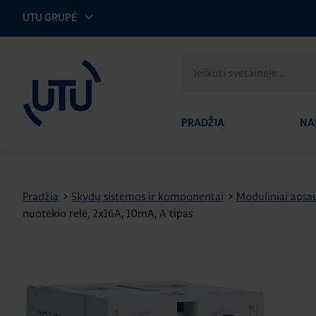
UTU GRUPĖ
UTU Lithuania
Ieškoti
svetainėje
PRADŽIA
NA
Pradžia
>
Skydų sistemos ir komponentai
>
Moduliniai apsau
nuotėkio relė, 2x16A, 10mA, A tipas