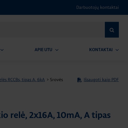
Darbuotojų kontaktai
IEŠKOTI
APIE UTU
KONTAKTAI
tidaryti
Atidaryti
Atidary
submeniu
submeniu
submen
lės RCCBs, tipas A, 6kA
>
Srovės
Išsaugoti kaip PDF
o relė, 2x16A, 10mA, A tipas