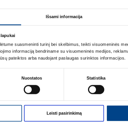
LOGISTIKOS DUOM
Išsami informacija
ĮVERTINIMAI IR ŽYM
slapukai
tume suasmeninti turinį bei skelbimus, teikti visuomeninės medij
dojimo informaciją bendriname su visuomeninės medijos, reklamav
os jūsų pateiktos arba naudojant paslaugas surinktos informacijos.
Nuostatos
Statistika
Vardas
*
Pavardė
*
Leisti pasirinkimą