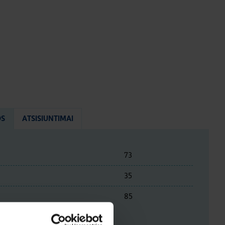
OS
ATSISIUNTIMAI
73
35
85