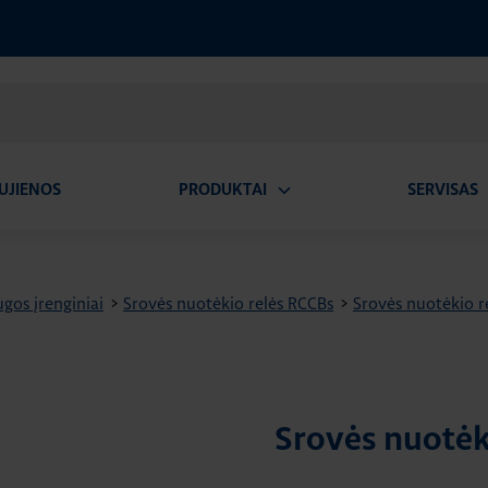
UJIENOS
PRODUKTAI
SERVISAS
Atidaryti
A
submeniu
gos įrenginiai
>
Srovės nuotėkio relės RCCBs
>
Srovės nuotėkio re
Srovės nuotėki