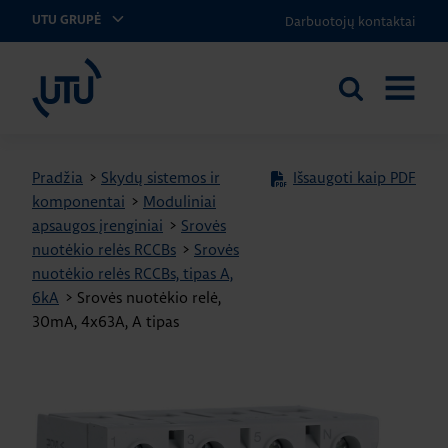
Darbuotojų kontaktai
UTU GRUPĖ
UTU Lithuania
Ieškoti
ATIDARY
svetainėje
MENIU
Pradžia
>
Skydų sistemos ir
Išsaugoti kaip PDF
komponentai
>
Moduliniai
apsaugos įrenginiai
>
Srovės
nuotėkio relės RCCBs
>
Srovės
nuotėkio relės RCCBs, tipas A,
6kA
>
Srovės nuotėkio relė,
30mA, 4x63A, A tipas