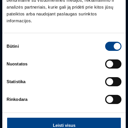
bendriname su visuomeninės medijos, reklamavimo ir
Mielai atsakysime į Jums aktualius klausimus.
analizės partneriais, kurie gali ją pridėti prie kitos jūsų
pateiktos arba naudojant paslaugas surinktos
informacijos.
Sutikimo
Būtini
pasirinkimas
Nuostatos
PRODUKTO VADOVAS
Statistika
Edmas Nausėdas
+370 612 41409
Rinkodara
edmas.nausedas@utugroup.com
Vardas
*
Leisti visus