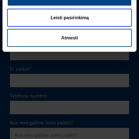
Pavardė
*
Leisti pasirinkimą
Atmesti
Įmonė
El. paštas
*
Telefono numeris
Kuo mes galime Jums padėti?