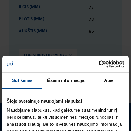
73
ILGIS (MM)
70
PLOTIS (MM)
85
AUKŠTIS (MM)
LOGISTIKOS DUOMENYS
ĮVERTINIMAI IR ŽYMĖJIMAI
Sutikimas
Išsami informacija
Apie
Šioje svetainėje naudojami slapukai
Naudojame slapukus, kad galėtume suasmeninti turinį
bei skelbimus, teikti visuomeninės medijos funkcijas ir
Turite klausimų? Susisiekite
analizuoti srautą. Be to, svetainės naudojimo informaciją