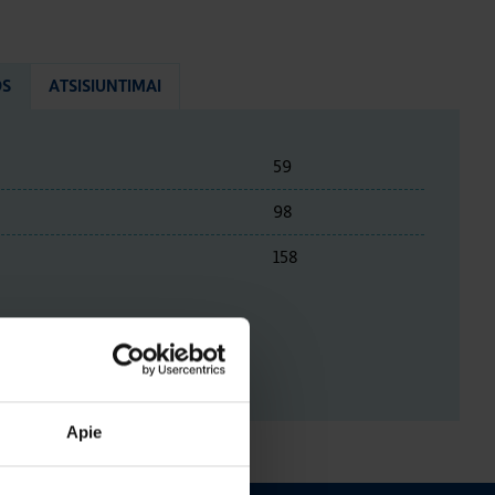
OS
ATSISIUNTIMAI
59
98
158
ENYS
Apie