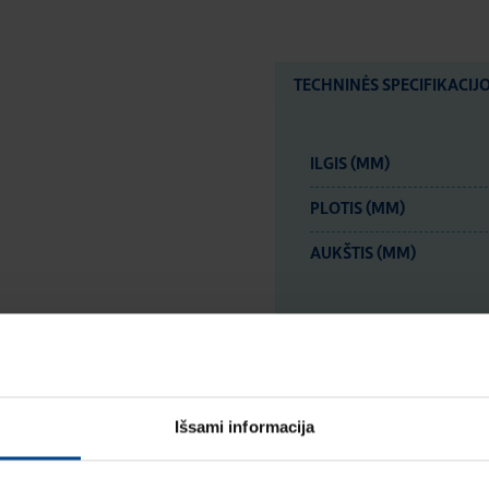
TECHNINĖS SPECIFIKACIJ
ILGIS (MM)
PLOTIS (MM)
AUKŠTIS (MM)
LOGISTIKOS DUOM
Išsami informacija