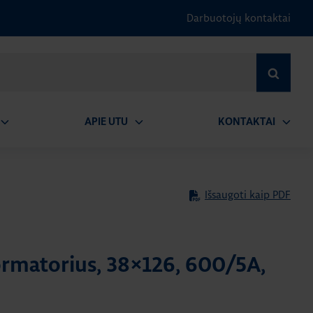
Darbuotojų kontaktai
IEŠKOTI
APIE UTU
KONTAKTAI
tidaryti
Atidaryti
Atidary
submeniu
submeniu
submen
Išsaugoti kaip PDF
ormatorius, 38×126, 600/5A,