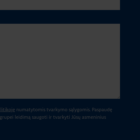
itikoje
numatytomis tvarkymo sąlygomis.
Paspaudę
 grupei leidimą saugoti ir tvarkyti Jūsų asmeninius