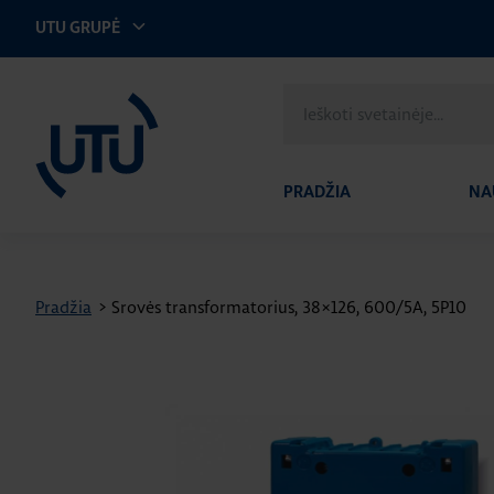
UTU GRUPĖ
UTU Lithuania
Ieškoti
svetainėje
PRADŽIA
NA
Pradžia
>
Srovės transformatorius, 38×126, 600/5A, 5P10