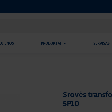
UJIENOS
PRODUKTAI
SERVISAS
Atidaryti
A
submeniu
Srovės transf
5P10