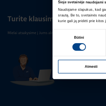
Šioje svetainėje naudojami 
Naudojame slapukus, kad galė
srautą. Be to, svetainės nau
Turite klausimų? Susisiekite
kurie gali ją pridėti prie kit
Sutikimo
Mielai atsakysime į Jums aktualius klausimus.
Būtini
pasirinkimas
BENDRA INFORMACIJA
Klientų aptarnavimas
+370 5 2742827
info.lt@utugroup.com
Atmesti