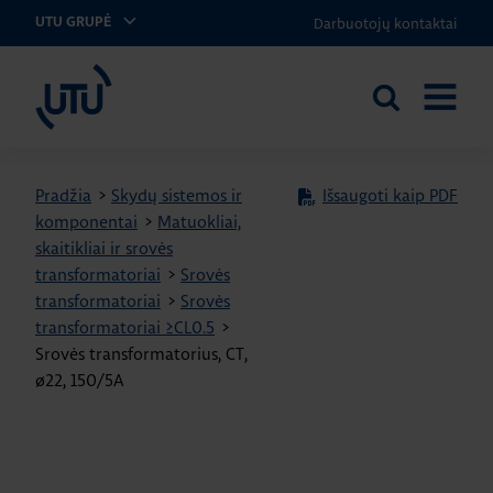
Darbuotojų kontaktai
UTU GRUPĖ
UTU Lithuania
Ieškoti
ATIDARY
svetainėje
MENIU
Pradžia
>
Skydų sistemos ir
Išsaugoti kaip PDF
komponentai
>
Matuokliai,
skaitikliai ir srovės
transformatoriai
>
Srovės
transformatoriai
>
Srovės
transformatoriai ≥CL0.5
>
Srovės transformatorius, CT,
ø22, 150/5A