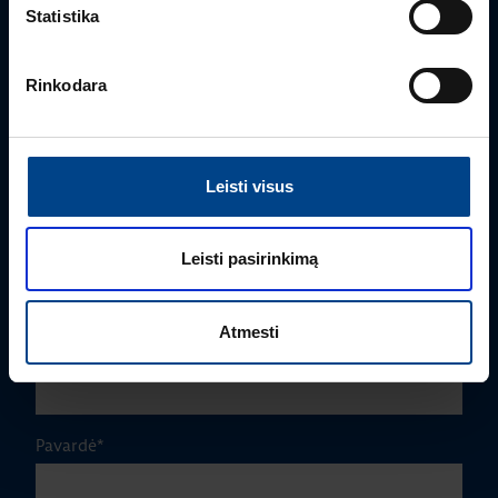
Statistika
Rinkodara
Leisti visus
PRODUKTO VADOVAS
Edmas Nausėdas
Leisti pasirinkimą
+370 612 41409
edmas.nausedas@utugroup.com
Atmesti
Vardas
*
Pavardė
*