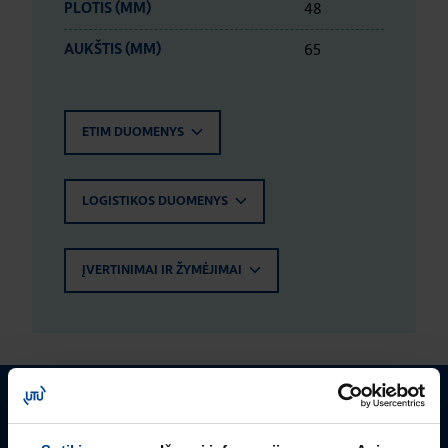
48
PLOTIS (MM)
65
AUKŠTIS (MM)
ETIM DUOMENYS
LOGISTIKOS DUOMENYS
ĮVERTINIMAI IR ŽYMĖJIMAI
Turite klausimų? Susisiekite