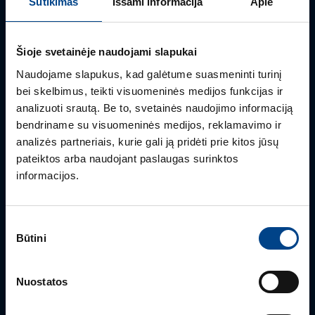
Sutikimas
Išsami informacija
Apie
Mielai atsakysime į Jums aktualius klausimus.
Šioje svetainėje naudojami slapukai
Naudojame slapukus, kad galėtume suasmeninti turinį
bei skelbimus, teikti visuomeninės medijos funkcijas ir
analizuoti srautą. Be to, svetainės naudojimo informaciją
bendriname su visuomeninės medijos, reklamavimo ir
analizės partneriais, kurie gali ją pridėti prie kitos jūsų
pateiktos arba naudojant paslaugas surinktos
informacijos.
PRODUKTO VADOVAS
Rimvydas Biekša
Sutikimo
Būtini
+370 603 23732
pasirinkimas
rimvydas.bieksa@utugroup.com
Nuostatos