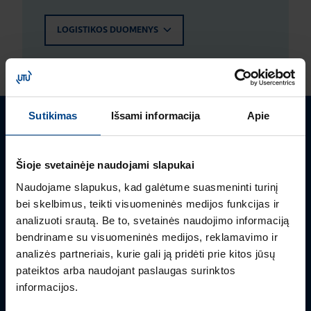
LOGISTIKOS DUOMENYS
Sutikimas
Išsami informacija
Apie
Turite klausimų? Susisiekite
Šioje svetainėje naudojami slapukai
Mielai atsakysime į Jums aktualius klausimus.
Naudojame slapukus, kad galėtume suasmeninti turinį
bei skelbimus, teikti visuomeninės medijos funkcijas ir
analizuoti srautą. Be to, svetainės naudojimo informaciją
bendriname su visuomeninės medijos, reklamavimo ir
analizės partneriais, kurie gali ją pridėti prie kitos jūsų
pateiktos arba naudojant paslaugas surinktos
informacijos.