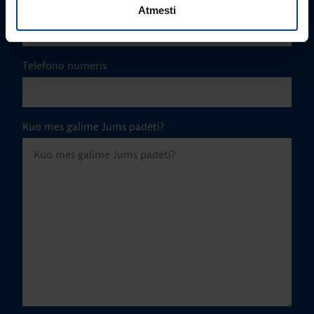
El. paštas
*
Atmesti
Telefono numeris
Kuo mes galime Jums padėti?