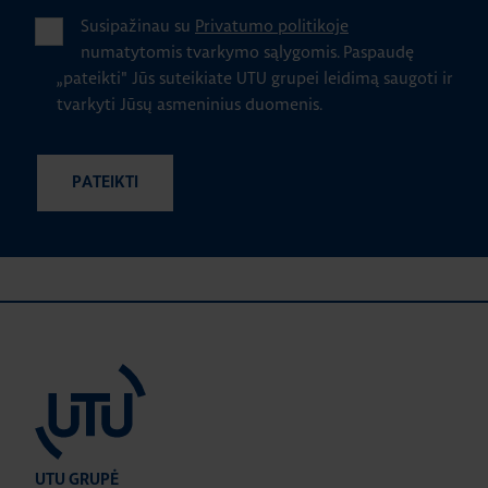
Susipažinau su
Privatumo politikoje
numatytomis tvarkymo sąlygomis.
Paspaudę
„pateikti" Jūs suteikiate UTU grupei leidimą saugoti ir
tvarkyti Jūsų asmeninius duomenis.
UTU GRUPĖ