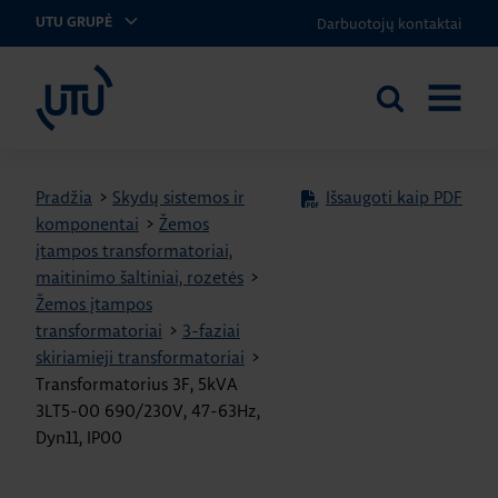
Darbuotojų kontaktai
UTU GRUPĖ
UTU Lithuania
Ieškoti
ATIDARY
svetainėje
MENIU
Pradžia
>
Skydų sistemos ir
Išsaugoti kaip PDF
komponentai
>
Žemos
įtampos transformatoriai,
maitinimo šaltiniai, rozetės
>
Žemos įtampos
transformatoriai
>
3-faziai
skiriamieji transformatoriai
>
Transformatorius 3F, 5kVA
3LT5-00 690/230V, 47-63Hz,
Dyn11, IP00