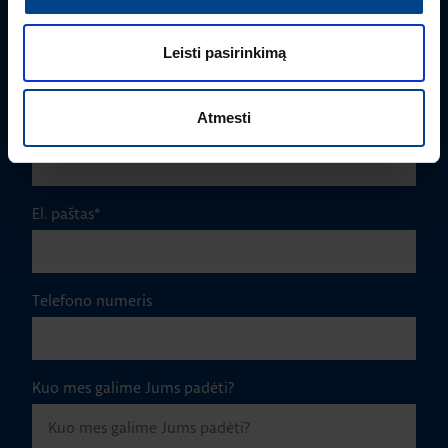
Pavardė
*
Leisti pasirinkimą
Atmesti
Įmonė
El. paštas
*
Telefono numeris
Kuo mes galime Jums padėti?