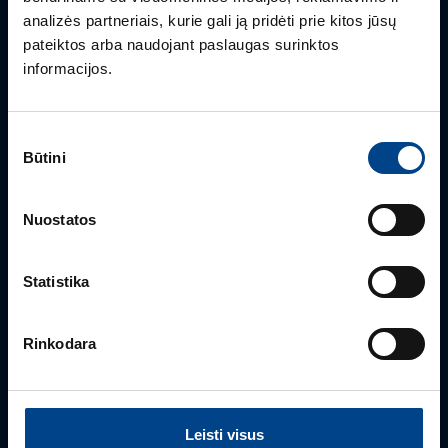
Mielai atsakysime į Jums aktualius klausimus.
analizės partneriais, kurie gali ją pridėti prie kitos jūsų
pateiktos arba naudojant paslaugas surinktos
informacijos.
Sutikimo
Būtini
pasirinkimas
Nuostatos
BENDRA INFORMACIJA
Statistika
Klientų aptarnavimas
+370 5 2742827
Rinkodara
info.lt@utugroup.com
Vardas
*
Leisti visus