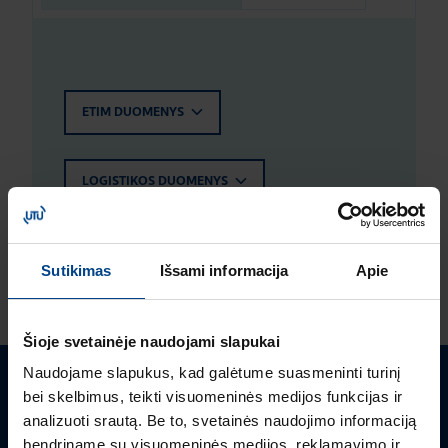
ETIM DUOMENYS
LOGISTIKOS DUOMENYS
ĮVERTINIMAI IR ŽYMĖJIMAI
Sutikimas
Išsami informacija
Apie
Šioje svetainėje naudojami slapukai
Naudojame slapukus, kad galėtume suasmeninti turinį
bei skelbimus, teikti visuomeninės medijos funkcijas ir
Turite klausimų? Susisiekite
analizuoti srautą. Be to, svetainės naudojimo informaciją
bendriname su visuomeninės medijos, reklamavimo ir