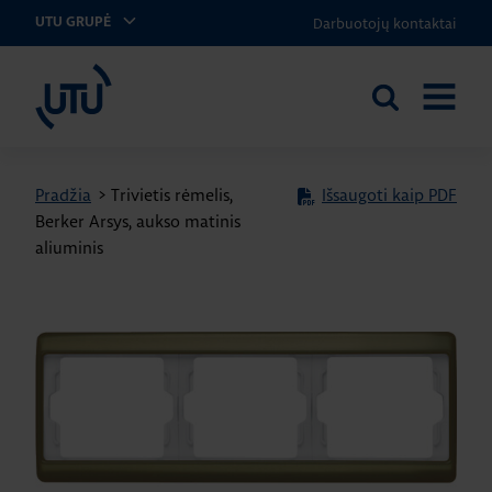
Darbuotojų kontaktai
UTU GRUPĖ
UTU Lithuania
Ieškoti
ATIDARY
svetainėje
MENIU
Pradžia
>
Trivietis rėmelis,
Išsaugoti kaip PDF
Berker Arsys, aukso matinis
aliuminis